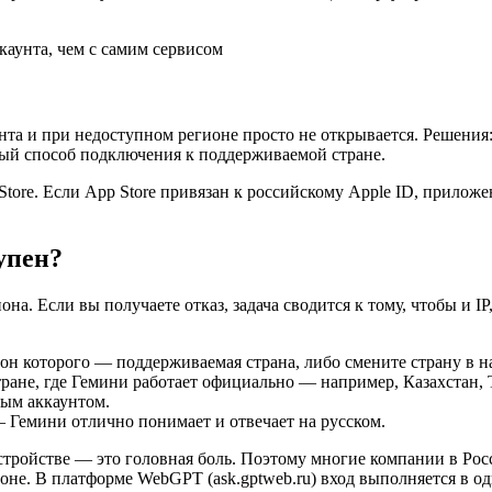
каунта, чем с самим сервисом
та и при недоступном регионе просто не открывается. Решения:
жный способ подключения к поддерживаемой стране.
Store. Если App Store привязан к российскому Apple ID, прилож
упен?
на. Если вы получаете отказ, задача сводится к тому, чтобы и I
н которого — поддерживаемая страна, либо смените страну в нас
ране, где Гемини работает официально — например, Казахстан,
ым аккаунтом.
Гемини отлично понимает и отвечает на русском.
ройстве — это головная боль. Поэтому многие компании в Росс
ороне. В платформе WebGPT (ask.gptweb.ru) вход выполняется в 