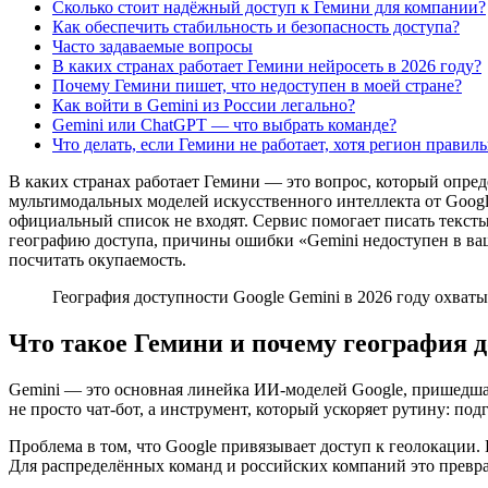
Сколько стоит надёжный доступ к Гемини для компании?
Как обеспечить стабильность и безопасность доступа?
Часто задаваемые вопросы
В каких странах работает Гемини нейросеть в 2026 году?
Почему Гемини пишет, что недоступен в моей стране?
Как войти в Gemini из России легально?
Gemini или ChatGPT — что выбрать команде?
Что делать, если Гемини не работает, хотя регион правил
В каких странах работает Гемини — это вопрос, который опред
мультимодальных моделей искусственного интеллекта от Google
официальный список не входят. Сервис помогает писать тексты
географию доступа, причины ошибки «Gemini недоступен в ваше
посчитать окупаемость.
География доступности Google Gemini в 2026 году охваты
Что такое Гемини и почему география д
Gemini — это основная линейка ИИ-моделей Google, пришедшая н
не просто чат-бот, а инструмент, который ускоряет рутину: по
Проблема в том, что Google привязывает доступ к геолокации.
Для распределённых команд и российских компаний это превращ