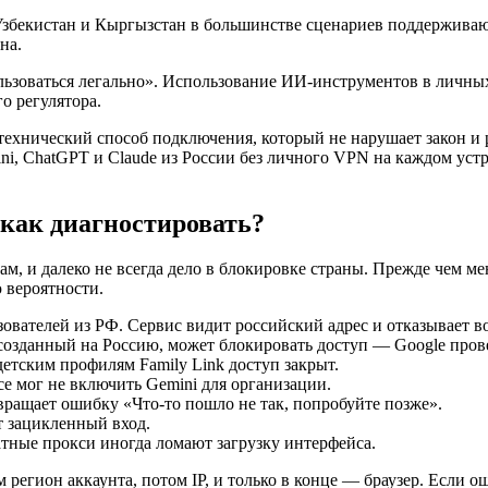
Узбекистан и Кыргызстан в большинстве сценариев поддерживают
на.
ользоваться легально». Использование ИИ-инструментов в личны
го регулятора.
технический способ подключения, который не нарушает закон и 
i, ChatGPT и Claude из России без личного VPN на каждом устр
 как диагностировать?
м, и далеко не всегда дело в блокировке страны. Прежде чем ме
 вероятности.
ователей из РФ. Сервис видит российский адрес и отказывает во
созданный на Россию, может блокировать доступ — Google пров
етским профилям Family Link доступ закрыт.
 мог не включить Gemini для организации.
ращает ошибку «Что-то пошло не так, попробуйте позже».
 зацикленный вход.
ные прокси иногда ломают загрузку интерфейса.
м регион аккаунта, потом IP, и только в конце — браузер. Если 