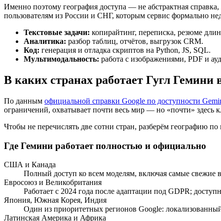
Именно поэтому география доступа — не абстрактная справка, 
пользователям из России и СНГ, которым сервис формально не
Текстовые задачи:
копирайтинг, переписка, резюме дли
Аналитика:
разбор таблиц, отчётов, выгрузок CRM.
Код:
генерация и отладка скриптов на Python, JS, SQL.
Мультимодальность:
работа с изображениями, PDF и ауд
В каких странах работает Гугл Гемини в
По данным
официальной справки Google по доступности Gemi
ограничений, охватывает почти весь мир — но «почти» здесь к
Чтобы не перечислять две сотни стран, разберём географию по
Где Гемини работает полностью и официально
США и Канада
Полный доступ ко всем моделям, включая самые свежие 
Евросоюз и Великобритания
Работает с 2024 года после адаптации под GDPR; доступ
Япония, Южная Корея, Индия
Один из приоритетных регионов Google: локализованны
Латинская Америка и Африка