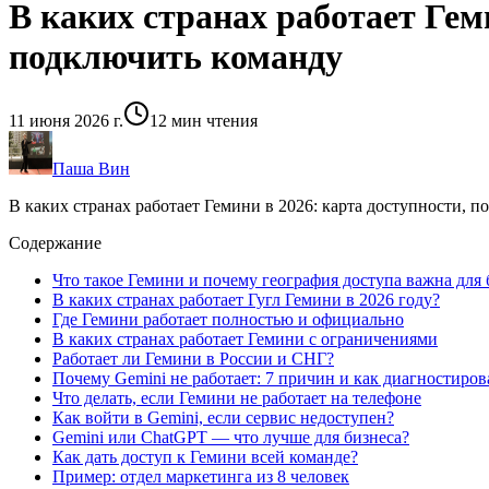
В каких странах работает Геми
подключить команду
11 июня 2026 г.
12
мин чтения
Паша Вин
В каких странах работает Гемини в 2026: карта доступности, п
Содержание
Что такое Гемини и почему география доступа важна для 
В каких странах работает Гугл Гемини в 2026 году?
Где Гемини работает полностью и официально
В каких странах работает Гемини с ограничениями
Работает ли Гемини в России и СНГ?
Почему Gemini не работает: 7 причин и как диагностиров
Что делать, если Гемини не работает на телефоне
Как войти в Gemini, если сервис недоступен?
Gemini или ChatGPT — что лучше для бизнеса?
Как дать доступ к Гемини всей команде?
Пример: отдел маркетинга из 8 человек