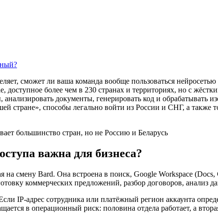
ьный?
еляет, сможет ли ваша команда вообще пользоваться нейросетью 
, доступное более чем в 230 странах и территориях, но с жёстк
, анализировать документы, генерировать код и обрабатывать и
й стране», способы легально войти из России и СНГ, а также т
вает большинство стран, но не Россию и Беларусь
оступа важна для бизнеса?
а смену Bard. Она встроена в поиск, Google Workspace (Docs, Gma
дготовку коммерческих предложений, разбор договоров, анализ д
 Если IP-адрес сотрудника или платёжный регион аккаунта опред
ается в операционный риск: половина отдела работает, а втора