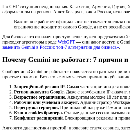
По СНГ ситуация неоднородная. Казахстан, Армения, Грузия, 
оформленном на регион. А вот Беларусь, как и Россия, исключе
Важно: «не работает официально» не означает «нельзя п
ограничение исходит от самого Google, а не от российско
Для бизнеса это означает простую вещь: нужен предсказуемый 
приходят агрегаторы вроде
WebGPT
— они дают доступ к Gemin
заменить Gemini в России: топ-7 альтернатив для бизнеса»
.
Почему Gemini не работает: 7 причин и
Сообщение «Gemini не работает» появляется по разным причина
простые поломки. Вот семь самых частых причин по убыванию
Запрещённый регион IP.
Самая частая причина для польз
Регион аккаунта Google.
Даже с зарубежным IP аккаунт, 
Возрастное ограничение.
Аккаунтам моложе 18 лет или д
Рабочий или учебный аккаунт.
Администратор Workspace
Перегрузка серверов.
При пиковой нагрузке Гемини возв
Кэш и cookies браузера.
Старые данные сессии вызывают
Конфликт расширений.
Блокировщики рекламы и приват
Алгоритм диагностики простой: проверьте статус сервиса, зате