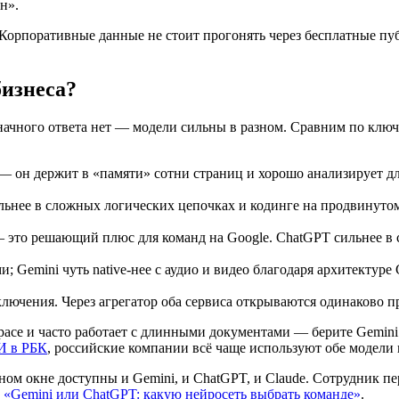
н».
. Корпоративные данные не стоит прогонять через бесплатные п
бизнеса?
ачного ответа нет — модели сильны в разном. Сравним по ключ
 — он держит в «памяти» сотни страниц и хорошо анализирует д
льнее в сложных логических цепочках и кодинге на продвинутом
) — это решающий плюс для команд на Google. ChatGPT сильнее в
 Gemini чуть native-нее с аудио и видео благодаря архитектуре 
ючения. Через агрегатор оба сервиса открываются одинаково п
pace и часто работает с длинными документами — берите Gemin
И в РБК
, российские компании всё чаще используют обе модели 
одном окне доступны и Gemini, и ChatGPT, и Claude. Сотрудник п
р
«Gemini или ChatGPT: какую нейросеть выбрать команде»
.