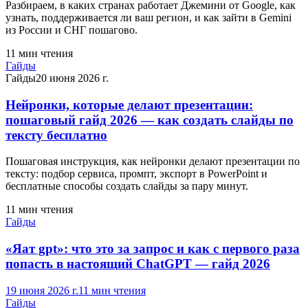
Разбираем, в каких странах работает Джемини от Google, как
узнать, поддерживается ли ваш регион, и как зайти в Gemini
из России и СНГ пошагово.
11
мин чтения
Гайды
Гайды
20 июня 2026 г.
Нейронки, которые делают презентации:
пошаговый гайд 2026 — как создать слайды по
тексту бесплатно
Пошаговая инструкция, как нейронки делают презентации по
тексту: подбор сервиса, промпт, экспорт в PowerPoint и
бесплатные способы создать слайды за пару минут.
11
мин чтения
Гайды
«Яат gpt»: что это за запрос и как с первого раза
попасть в настоящий ChatGPT — гайд 2026
19 июня 2026 г.
11
мин чтения
Гайды