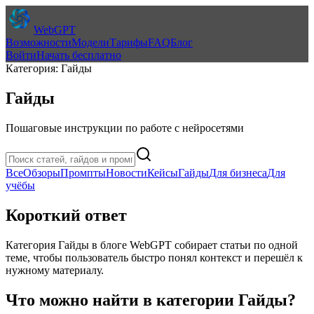
WebGPT
Возможности
Модели
Тарифы
FAQ
Блог
Войти
Начать бесплатно
Категория: Гайды
Гайды
Пошаговые инструкции по работе с нейросетями
Все
Обзоры
Промпты
Новости
Кейсы
Гайды
Для бизнеса
Для
учёбы
Короткий ответ
Категория
Гайды
в блоге WebGPT собирает статьи по одной
теме, чтобы пользователь быстро понял контекст и перешёл к
нужному материалу.
Что можно найти в категории
Гайды
?