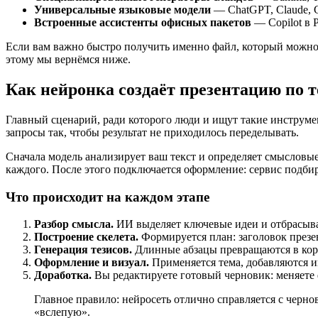
Универсальные языковые модели
— ChatGPT, Claude, G
Встроенные ассистенты офисных пакетов
— Copilot в 
Если вам важно быстро получить именно файл, который можно о
этому мы вернёмся ниже.
Как нейронка создаёт презентацию по т
Главный сценарий, ради которого люди и ищут такие инструмен
запросы так, чтобы результат не приходилось переделывать.
Сначала модель анализирует ваш текст и определяет смысловые
каждого. После этого подключается оформление: сервис подбира
Что происходит на каждом этапе
Разбор смысла.
ИИ выделяет ключевые идеи и отбрасывае
Построение скелета.
Формируется план: заголовок презе
Генерация тезисов.
Длинные абзацы превращаются в корот
Оформление и визуал.
Применяется тема, добавляются и
Доработка.
Вы редактируете готовый черновик: меняете 
Главное правило: нейросеть отлично справляется с черно
«вслепую».