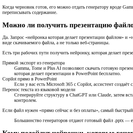
Когда черновик готов, его можно отдать генератору вроде Gam
переписывать содержание.
Можно ли получить презентацию файло
Да. Запрос «нейронка которая делает презентации файлом» и «н
виде скачиваемого файла, а не только веб-страницы.
Есть три рабочих пути получить нейронку, которая делает презе
Прямой экспорт из генератора
Gamma, Tome и Plus AI позволяют скачать готовую презе
которая делает презентации в PowerPoint бесплатно.
Copilot прямо в PowerPoint
Если у вас есть Microsoft 365 с Copilot, ассистент созд
Перенос текста из языковой модели
Сгенерируйте структуру в ChatGPT или Claude, затем вст
контролем.
Если файл нужен «прямо сейчас и без оплаты», самый быстрый 
Большинство генераторов отдают готовый файл .pptx — ег