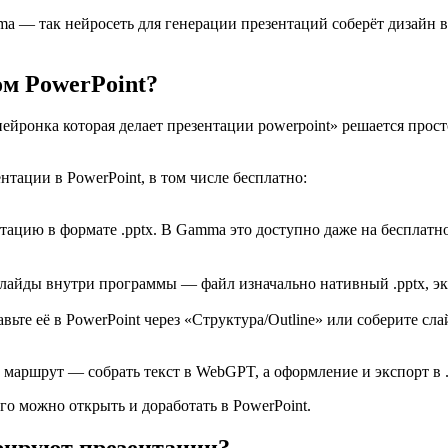
ma — так нейросеть для генерации презентаций соберёт дизайн в
м PowerPoint?
ейронка которая делает презентации powerpoint» решается прост
нтации в PowerPoint, в том числе бесплатно:
нтацию в формате .pptx. В Gamma это доступно даже на бесплатн
аёт слайды внутри программы — файл изначально нативный .pptx, э
авьте её в PowerPoint через «Структура/Outline» или соберите 
маршрут — собрать текст в WebGPT, а оформление и экспорт в .
о можно открыть и доработать в PowerPoint.