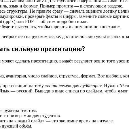
та — Gamma или Canva. Для глубокого содержания — ChatGPT/Cl
тиль, язык и формат. Пример промпта — в следующем разделе.
сь структуры. Не правьте сразу — сначала оцените логику цели
рмулировки, проверьте факты и цифры, замените слабые картинк
t (.pptx) или PDF — об этом подробно ниже.
е будете выступать, чтобы шрифты и анимации не «поехали».
 нейросетью на русском языке: достаточно явно указать язык в з
лать сильную презентацию?
я может сделать презентацию, выдаёт результат ровно того уров
ма, аудитория, число слайдов, структура, формат. Вот шаблон, к
 презентации на тему «
ваша тема
» для
аудитория
. Нужно
10
сл
 Язык — русский. Выведи в виде списка по слайдам, чтобы я мог 
регружены текстом.
 и с примерами» для студентов.
ить на каждый слайд» — это экономит время на визуале.
ь нужный объём.