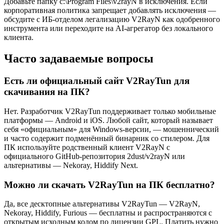
Добавьте папку c:\Program Files\v2rayN в исключения. Если
корпоративная политика запрещает добавлять исключения —
обсудите с ИБ-отделом легализацию V2RayN как одобренного
инструмента или переходите на AI-агрегатор без локального
клиента.
Часто задаваемые вопросы
Есть ли официальный сайт V2RayTun для
скачивания на ПК?
Нет. Разработчик V2RayTun поддерживает только мобильные
платформы — Android и iOS. Любой сайт, который называет
себя «официальным» для Windows-версии, — мошеннический
и часто содержит подменённый бинарник со стилером. Для
ПК используйте родственный клиент V2RayN с
официального GitHub-репозитория 2dust/v2rayN или
альтернативы — Nekoray, Hiddify Next.
Можно ли скачать V2RayTun на ПК бесплатно?
Да, все десктопные альтернативы V2RayTun — V2RayN,
Nekoray, Hiddify, Furious — бесплатны и распространяются с
открытым исходным кодом по лицензии GPL. Платить нужно