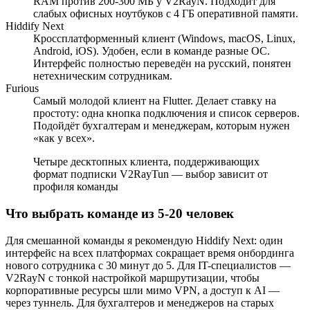
RAM против 200-300 МБ у V2RayN. Подходит для
слабых офисных ноутбуков с 4 ГБ оперативной памяти.
Hiddify Next
Кроссплатформенный клиент (Windows, macOS, Linux,
Android, iOS). Удобен, если в команде разные ОС.
Интерфейс полностью переведён на русский, понятен
нетехническим сотрудникам.
Furious
Самый молодой клиент на Flutter. Делает ставку на
простоту: одна кнопка подключения и список серверов.
Подойдёт бухгалтерам и менеджерам, которым нужен
«как у всех».
Четыре десктопных клиента, поддерживающих
формат подписки V2RayTun — выбор зависит от
профиля команды
Что выбрать команде из 5-20 человек
Для смешанной команды я рекомендую Hiddify Next: один
интерфейс на всех платформах сокращает время онбординга
нового сотрудника с 30 минут до 5. Для IT-специалистов —
V2RayN с тонкой настройкой маршрутизации, чтобы
корпоративные ресурсы шли мимо VPN, а доступ к AI —
через туннель. Для бухгалтеров и менеджеров на старых