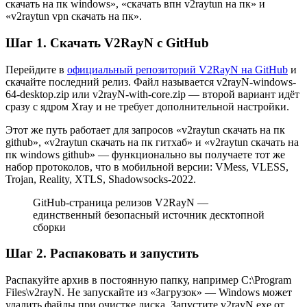
скачать на пк windows», «скачать впн v2raytun на пк» и
«v2raytun vpn скачать на пк».
Шаг 1. Скачать V2RayN с GitHub
Перейдите в
официальный репозиторий V2RayN на GitHub
и
скачайте последний релиз. Файл называется v2rayN-windows-
64-desktop.zip или v2rayN-with-core.zip — второй вариант идёт
сразу с ядром Xray и не требует дополнительной настройки.
Этот же путь работает для запросов «v2raytun скачать на пк
github», «v2raytun скачать на пк гитхаб» и «v2raytun скачать на
пк windows github» — функционально вы получаете тот же
набор протоколов, что в мобильной версии: VMess, VLESS,
Trojan, Reality, XTLS, Shadowsocks-2022.
GitHub-страница релизов V2RayN —
единственный безопасный источник десктопной
сборки
Шаг 2. Распаковать и запустить
Распакуйте архив в постоянную папку, например C:\Program
Files\v2rayN. Не запускайте из «Загрузок» — Windows может
удалить файлы при очистке диска. Запустите v2rayN.exe от