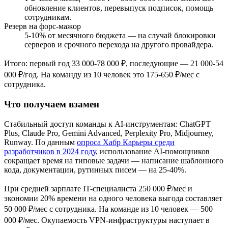
обновление клиентов, перевыпуск подписок, помощь
сотрудникам.
Резерв на форс-мажор
5-10% от месячного бюджета — на случай блокировки
серверов и срочного перехода на другого провайдера.
Итого: первый год 33 000-78 000 ₽, последующие — 21 000-54
000 ₽/год. На команду из 10 человек это 175-650 ₽/мес с
сотрудника.
Что получаем взамен
Стабильный доступ команды к AI-инструментам: ChatGPT
Plus, Claude Pro, Gemini Advanced, Perplexity Pro, Midjourney,
Runway. По данным
опроса Хабр Карьеры среди
разработчиков в 2024 году
, использование AI-помощников
сокращает время на типовые задачи — написание шаблонного
кода, документации, рутинных писем — на 25-40%.
При средней зарплате IT-специалиста 250 000 ₽/мес и
экономии 20% времени на одного человека выгода составляет
50 000 ₽/мес с сотрудника. На команде из 10 человек — 500
000 ₽/мес. Окупаемость VPN-инфраструктуры наступает в