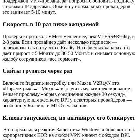
поддержкой VPN-провайдера, попросите обновить подписку
с новыми IP-адресами. Обычно у нормальных провайдеров
это занимает 5-10 минут.
Скорость в 10 раз ниже ожидаемой
Проверьте протокол. VMess медленнее, чем VLESS+Reality, в
2-3 раза. Если провайдер даёт несколько подписок —
переключитесь на ту, что с Reality. На офисных каналах это
даёт прирост с 5 Мбит/с до 30-50 Мбит/с и снимает основную
жалобу сотрудников «всё тормозит».
Сайты грузятся через раз
Включите fragment-настройку или Mux: в V2RayN это
«Параметры» → «Mux» → включить мультиплексирование.
Решает проблему «обрыв соединения каждые 30 секунд»,
характерную для жёсткого DPI у некоторых провайдеров —
особенно у Билайна и МТС в часы пик.
Клиент запускается, но антивирус его блокирует
Это нормальная реакция Защитника Windows и большинства
корпоративных EDR на любой VPN-клиент с обходом DPI.