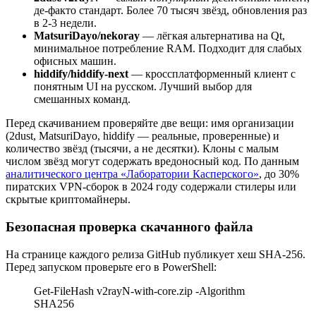
де-факто стандарт. Более 70 тысяч звёзд, обновления раз
в 2-3 недели.
MatsuriDayo/nekoray
— лёгкая альтернатива на Qt,
минимальное потребление RAM. Подходит для слабых
офисных машин.
hiddify/hiddify-next
— кроссплатформенный клиент с
понятным UI на русском. Лучший выбор для
смешанных команд.
Перед скачиванием проверяйте две вещи: имя организации
(2dust, MatsuriDayo, hiddify — реальные, проверенные) и
количество звёзд (тысячи, а не десятки). Клоны с малым
числом звёзд могут содержать вредоносный код. По данным
аналитического центра «Лаборатории Касперского»
, до 30%
пиратских VPN-сборок в 2024 году содержали стилеры или
скрытые криптомайнеры.
Безопасная проверка скачанного файла
На странице каждого релиза GitHub публикует хеш SHA-256.
Перед запуском проверьте его в PowerShell:
Get-FileHash v2rayN-with-core.zip -Algorithm
SHA256