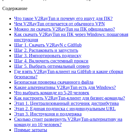
Содержание
Что такое V2RayTun и почему его ищут для ПК?
Чем V2RayTun отличается от обычного VPN
Можно ли скачать V2RayTun на ПК официально?
Как скачать V2RayTun на ПК через Windows: пошаговая
инструкция
Шаг 1. Скачать V2RayN с GitHub
Шаг 2. Распаковать и запустить
Шаг 3. Импортировать подписку
Шаг 4. Включить системный прокси
Шаг 5. Выбрать оптимальный сервер
Где взять V2RayTun-клиент на GitHub и какие сборки
безопасны?
Безопасная проверка скачанного файла
Какие альтернативы V2RayTun есть для Windows?
Что выбрать команде из 5-20 человек
Как настроить V2RayTun-клиент для бизнес-команды?
Этап 1. Централизованный источник дистрибутива
Этап 2. Единая подписка с индивидуальным URL
Этап 3. Инструкция и поддержка
Сколько стоит развернуть V2RayTun-альтернативу на
команду из 10 человек?
Прямые затраты