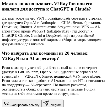
Можно ли использовать V2RayTun или его
аналоги для доступа к ChatGPT и Claude?
Да, при условии что VPN-провайдер даёт серверы в странах,
где доступен OpenAI и Anthropic — США, Великобритания,
Германия, Япония. Альтернатива без установки VPN — AI-
агрегаторы вроде WebGPT (ask.gptweb.ru), где доступ к
ChatGPT, Claude, Gemini и DeepSeek идёт из российской
инфраструктуры с оплатой картами «Мир» и закрывающими
документами для бизнеса.
Что выбрать для команды из 20 человек:
V2RayN или AI-агрегатор?
Если команде нужен общий безопасный канал в интернет
(доступ к GitHub, npm, OpenAI API, удалённые серверы за
границей) — V2RayN с бизнес-подпиской VPN-провайдера.
Если задача только в работе с AI-чатами и нет ИТ-специалиста
на поддержку — AI-агрегатор. По нашим расчётам,
окупаемость в обоих случаях наступает в первые 1-3 дня
месяца за счёт экономии времени сотрудников.
Скопировать ссылку
Telegram