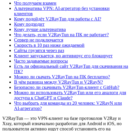
Что получаем взамен
Альтернатива VPN: AI-агрегатор без установки
клиентов
Кому подойдёт V2RayTun для работы с AI?
Кому подходит
Кому лучше альтернатива
Что делать, если V2RayTun на ПК не работает?
Сервер не подключается
Скорость в 10 раз ниже ожидаемой
Сайты грузятся через раз
Клиент запускается, но антивирус его блокирует
Часто задаваемые вопросы
Есть ли официальный сайт V2RayTun для скачивания на
ПК?
Можно ли скачать V2RayTun на ПК бесплатно?
В чём разница между V2RayTun и V2RayN?
Безопасно ли скачивать V2RayTun-клиент с GitHub?
Можно ли использовать V2RayTun или его аналоги для
доступа к ChatGPT и Claude?
Что выбрать для команды из 20 человек: V2RayN или
AI-агрегатор?
V2RayTun — это VPN-клиент на базе протоколов V2Ray и
Xray, который изначально разработан для Android и iOS, но
пользователи активно ищут способ установить его на