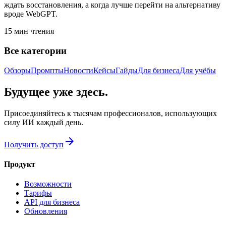
ждать восстановления, а когда лучше перейти на альтернативу
вроде WebGPT.
15
мин чтения
Все категории
Обзоры
Промпты
Новости
Кейсы
Гайды
Для бизнеса
Для учёбы
Будущее уже здесь.
Присоединяйтесь к тысячам профессионалов, использующих
силу ИИ каждый день.
arrow_forward
Получить доступ
Продукт
Возможности
Тарифы
API для бизнеса
Обновления