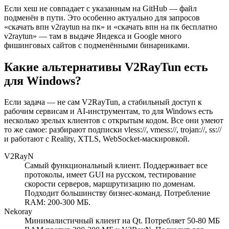
Если хеш не совпадает с указанным на GitHub — файл
подменён в пути. Это особенно актуально для запросов
«скачать впн v2raytun на пк» и «скачать впн на пк бесплатно
v2raytun» — там в выдаче Яндекса и Google много
фишинговых сайтов с подменёнными бинарниками.
Какие альтернативы V2RayTun есть
для Windows?
Если задача — не сам V2RayTun, а стабильный доступ к
рабочим сервисам и AI-инструментам, то для Windows есть
несколько зрелых клиентов с открытым кодом. Все они умеют
то же самое: разбирают подписки vless://, vmess://, trojan://, ss://
и работают с Reality, XTLS, WebSocket-маскировкой.
V2RayN
Самый функциональный клиент. Поддерживает все
протоколы, имеет GUI на русском, тестирование
скорости серверов, маршрутизацию по доменам.
Подходит большинству бизнес-команд. Потребление
RAM: 200-300 МБ.
Nekoray
Минималистичный клиент на Qt. Потребляет 50-80 МБ