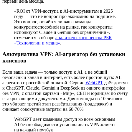
первый день месяца.
«ROI от VPN-доступа к AI-инструментам в 2025
году — это не вопрос про экономию на подписке.
Это вопрос, остаётся ли ваша команда
конкурентоспособной на рынке, где конкуренты
используют Claude и Gemini без ограничений», —
отмечается в обзоре
аналитического центра РБК
«Технологии и медиа»
.
Альтернатива VPN: AI-агрегатор без установки
клиентов
Если ваша задача — только доступ к AI, а не общий
безопасный канал в интернет, есть более простой путь: AI-
агрегатор с российской оплатой. Сервис
WebGPT
даёт доступ
к ChatGPT, Claude, Gemini и DeepSeek из одного интерфейса
без VPN, с оплатой картами «Мир», СБП и юрлицам по счёту
с закрывающими документами. Для команды из 10 человек
это убирает третий этап развёртывания (поддержку) и
снижает совокупные затраты на 60-70%.
WebGPT даёт командам доступ ко всем основным
AI без необходимости устанавливать VPN-клиент
на каждый ноутбук