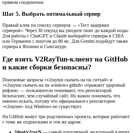
прямом соединении.
Шаг 5. Выбрать оптимальный сервер
Правый клик по списку серверов → «Тест задержки
серверов». Через 30 секунд вы увидите пинг до каждой ноды.
Для работы с ChatGPT и Claude выбирайте серверы в США
или Германии с пингом до 80 мс. Для Gemini подойдут также
сервера в Японии и Сингапуре.
Где взять V2RayTun-клиент на GitHub
и какие сборки безопасны?
Поисковые запросы «v2raytun скачать на пк гитхаб» и
«v2raytun скачать на пк windows github» отражают здоровый
рефлекс — пользователи понимают, что репозиторий
безопаснее, чем случайный сайт. Но важно понимать, что
именно искать, потому что официального репозитория
«v2raytun» под Windows не существует.
На GitHub живут три родственных проекта, которые работают
с теми же подписками и тем же ядром:
2dust/v2rayN
— самый популярный десктопный клиент,