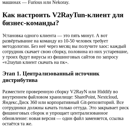
машинах — Furious или Nekoray.
Как настроить V2RayTun-клиент для
бизнес-команды?
Установка одного клиента — это пять минут. А вот
развёртывание на команду из 10-50 человек требует
методологии. Без неё через месяц вы получите хаос: каждый
сотрудник скачает свою сборку, половина из них устаревшие,
у троих будут вирусы из фишинговых сайтов по запросу
«v2raytun клиент скачать на пк».
Этап 1. Централизованный источник
дистрибутива
Разместите проверенную сборку V2RayN или Hiddify во
внутреннем файловом хранилище: SharePoint, Nextcloud,
Яндекс.Диск 360 или корпоративный Git-репозиторий. Все
сотрудники должны качать только оттуда. Это закрывает риск
фишинговых сборок и упрощает централизованное
обновление: новая версия — один файл заменяется, ссылка
остаётся та же.