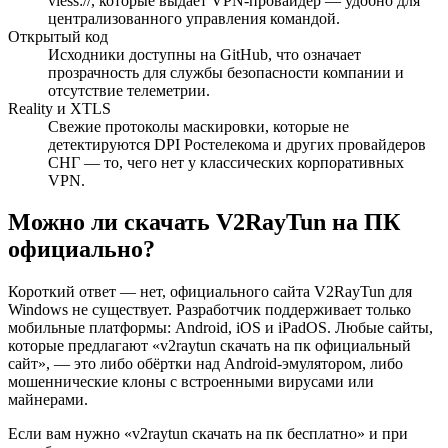
vless://, которые выдаёт VPN-провайдер — удобно для
централизованного управления командой.
Открытый код
Исходники доступны на GitHub, что означает
прозрачность для службы безопасности компании и
отсутствие телеметрии.
Reality и XTLS
Свежие протоколы маскировки, которые не
детектируются DPI Ростелекома и других провайдеров
СНГ — то, чего нет у классических корпоративных
VPN.
Можно ли скачать V2RayTun на ПК
официально?
Короткий ответ — нет, официального сайта V2RayTun для
Windows не существует. Разработчик поддерживает только
мобильные платформы: Android, iOS и iPadOS. Любые сайты,
которые предлагают «v2raytun скачать на пк официальный
сайт», — это либо обёртки над Android-эмулятором, либо
мошеннические клоны с встроенными вирусами или
майнерами.
Если вам нужно «v2raytun скачать на пк бесплатно» и при