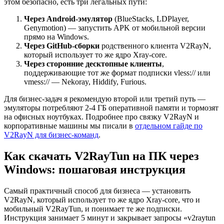
этом безопасно, есть три легальных пути:
Через Android-эмулятор
(BlueStacks, LDPlayer,
Genymotion) — запустить APK от мобильной версии
прямо на Windows.
Через GitHub-сборки
родственного клиента V2RayN,
который использует то же ядро Xray-core.
Через сторонние десктопные клиенты
,
поддерживающие тот же формат подписки vless:// или
vmess:// — Nekoray, Hiddify, Furious.
Для бизнес-задач я рекомендую второй или третий путь —
эмуляторы потребляют 2-4 ГБ оперативной памяти и тормозят
на офисных ноутбуках. Подробнее про связку V2RayN и
корпоративные машины мы писали в
отдельном гайде по
V2RayN для бизнес-команд
.
Как скачать V2RayTun на ПК через
Windows: пошаговая инструкция
Самый практичный способ для бизнеса — установить
V2RayN, который использует то же ядро Xray-core, что и
мобильный V2RayTun, и понимает те же подписки.
Инструкция занимает 5 минут и закрывает запросы «v2raytun