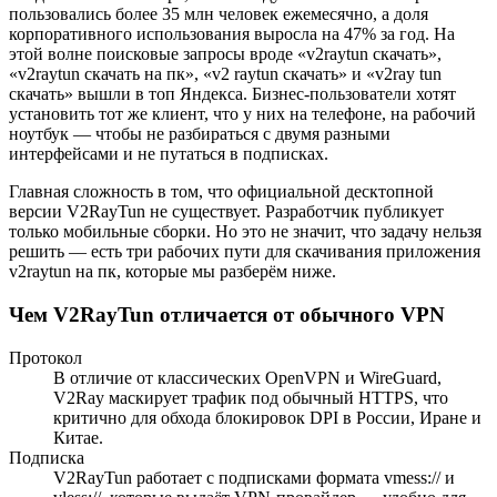
пользовались более 35 млн человек ежемесячно, а доля
корпоративного использования выросла на 47% за год. На
этой волне поисковые запросы вроде «v2raytun скачать»,
«v2raytun скачать на пк», «v2 raytun скачать» и «v2ray tun
скачать» вышли в топ Яндекса. Бизнес-пользователи хотят
установить тот же клиент, что у них на телефоне, на рабочий
ноутбук — чтобы не разбираться с двумя разными
интерфейсами и не путаться в подписках.
Главная сложность в том, что официальной десктопной
версии V2RayTun не существует. Разработчик публикует
только мобильные сборки. Но это не значит, что задачу нельзя
решить — есть три рабочих пути для скачивания приложения
v2raytun на пк, которые мы разберём ниже.
Чем V2RayTun отличается от обычного VPN
Протокол
В отличие от классических OpenVPN и WireGuard,
V2Ray маскирует трафик под обычный HTTPS, что
критично для обхода блокировок DPI в России, Иране и
Китае.
Подписка
V2RayTun работает с подписками формата vmess:// и