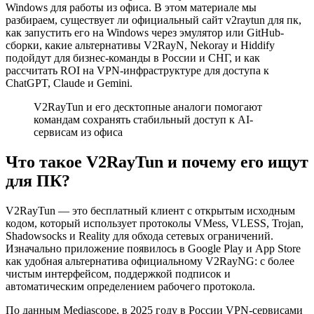
Windows для работы из офиса. В этом материале мы
разбираем, существует ли официальный сайт v2raytun для пк,
как запустить его на Windows через эмулятор или GitHub-
сборки, какие альтернативы V2RayN, Nekoray и Hiddify
подойдут для бизнес-команды в России и СНГ, и как
рассчитать ROI на VPN-инфраструктуре для доступа к
ChatGPT, Claude и Gemini.
V2RayTun и его десктопные аналоги помогают
командам сохранять стабильный доступ к AI-
сервисам из офиса
Что такое V2RayTun и почему его ищут
для ПК?
V2RayTun — это бесплатный клиент с открытым исходным
кодом, который использует протоколы VMess, VLESS, Trojan,
Shadowsocks и Reality для обхода сетевых ограничений.
Изначально приложение появилось в Google Play и App Store
как удобная альтернатива официальному V2RayNG: с более
чистым интерфейсом, поддержкой подписок и
автоматическим определением рабочего протокола.
По данным Mediascope, в 2025 году в России VPN-сервисами