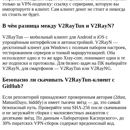
только за VPN-подписку: ссылку с серверами, которую вы
импортируете в клиент. Сам клиент денег не стоит и никогда
их стоить не будет.
В чём разница между V2RayTun и V2RayN?
V2RayTun — мобильный клиент для Android и iOS с
упрощённым интерфейсом и автонастройкой. V2RayN —
десктопный клиент для Windows с полным набором настроек,
тестированием серверов и тонкой маршрутизацией. Оба
используют одно и то же ядро Xray-core, понимают одни и те
же подписки и протоколы. Для бизнес-задач на ПК выбирайте
V2RayN, для смартфонов — V2RayTun или V2RayNG.
Безопасно ли скачивать V2RayTun-клиент с
GitHub?
Если репозиторий принадлежит проверенным авторам (2dust,
MatsuriDayo, hiddify) и имеет тысячи звёзд — да, это самый
безопасный путь. Проверяйте хеш SHA-256 после скачивания
и не загружайте сборки с малоизвестных аккаунтов с
десятками звёзд. По данным «Лаборатории Касперского», до
30% пиратских VPN-сборок содержат вредоносный код.