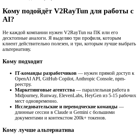
Кому подойдёт V2RayTun для работы с
AI?
Не каждой компании нужен V2RayTun на ПК или его
десктопные аналоги. Я выделяю три профиля, которым
клиент действительно полезен, и три, которым лучше выбрать
альтернативу.
Кому подходит
IT-команды разработчиков
— нужен прямой доступ к
OpenAI API, GitHub Copilot, Anthropic Console, npm-
реестру.
Маркетинговые агентства
— параллельная работа в
Midjourney, Runway, ElevenLabs, HeyGen из 5-15 рабочих
мест одновременно.
Исследовательские и переводческие команды
—
длинные сессии в Claude и Gemini с большими
документами и контекстом 200k+ токенов.
Кому лучше альтернатива