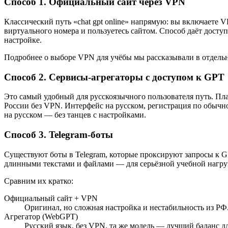
Способ 1. Официальный сайт через VPN
Классический путь «chat gpt online» напрямую: вы включаете 
виртуального номера и пользуетесь сайтом. Способ даёт досту
настройке.
Подробнее о выборе VPN для учёбы мы рассказывали в отдел
Способ 2. Сервисы-агрегаторы с доступом к GPT
Это самый удобный для русскоязычного пользователя путь. П
России без VPN. Интерфейс на русском, регистрация по обычной
на русском — без танцев с настройками.
Способ 3. Telegram-боты
Существуют боты в Telegram, которые проксируют запросы к G
длинными текстами и файлами — для серьёзной учебной нагруз
Сравним их кратко:
Официальный сайт + VPN
Оригинал, но сложная настройка и нестабильность из РФ
Агрегатор (WebGPT)
Русский язык, без VPN, та же модель — лучший баланс д