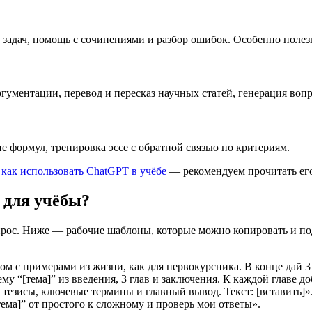
дач, помощь с сочинениями и разбор ошибок. Особенно полезно,
гументации, перевод и пересказ научных статей, генерация воп
е формул, тренировка эссе с обратной связью по критериям.
е
как использовать ChatGPT в учёбе
— рекомендуем прочитать его 
 для учёбы?
апрос. Ниже — рабочие шаблоны, которые можно копировать и по
ом с примерами из жизни, как для первокурсника. В конце дай 3
у “[тема]” из введения, 3 глав и заключения. К каждой главе до
 тезисы, ключевые термины и главный вывод. Текст: [вставить]»
тема]” от простого к сложному и проверь мои ответы».