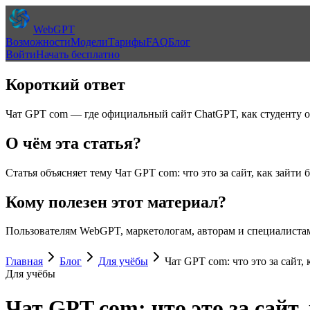
WebGPT
Возможности
Модели
Тарифы
FAQ
Блог
Войти
Начать бесплатно
Короткий ответ
Чат GPT com — где официальный сайт ChatGPT, как студенту о
О чём эта статья?
Статья объясняет тему
Чат GPT com: что это за сайт, как зайти 
Кому полезен этот материал?
Пользователям WebGPT, маркетологам, авторам и специалистам
Главная
Блог
Для учёбы
Чат GPT com: что это за сайт,
Для учёбы
Чат GPT com: что это за сайт,