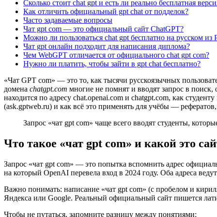
Сколько стоит chat gpt и есть ли реально бесплатная верси
Как отличить официальный gpt chat от подделок?
Часто задаваемые вопросы
Чат gpt com — это официальный сайт ChatGPT?
Можно ли пользоваться chat gpt бесплатно на русском из 
Чат gpt онлайн подходит для написания диплома?
Чем WebGPT отличается от официального chat gpt com?
Нужно ли платить, чтобы зайти в gpt chat бесплатно?
«Чат GPT com» — это то, как тысячи русскоязычных пользоват
домена
chatgpt.com
многие не помнят и вводят запрос в поиск,
находится по адресу chat.openai.com и chatgpt.com, как студен
(ask.gptweb.ru) и как всё это применять для учёбы — реферато
Запрос «чат gpt com» чаще всего вводят студенты, кото
Что такое «чат gpt com» и какой это са
Запрос «чат gpt com» — это попытка вспомнить адрес официаль
на который OpenAI перевела вход в 2024 году. Оба адреса веду
Важно понимать: написание «чат gpt com» (с пробелом и кирилли
Яндекса или Google. Реальный официальный сайт пишется лат
Чтобы не путаться, запомните разницу между понятиями: