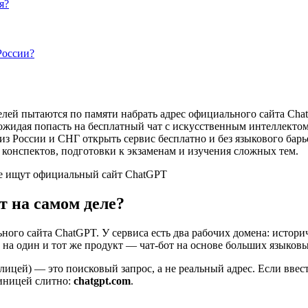
я?
России?
елей пытаются по памяти набрать адрес официального сайта Cha
 ожидая попасть на бесплатный чат с искусственным интеллектом
ту из России и СНГ открыть сервис бесплатно и без языкового ба
в, конспектов, подготовки к экзаменам и изучения сложных тем.
рые ищут официальный сайт ChatGPT
йт на самом деле?
ного сайта ChatGPT. У сервиса есть два рабочих домена: истор
т на один и тот же продукт — чат-бот на основе больших языков
цей) — это поисковый запрос, а не реальный адрес. Если ввести 
иницей слитно:
chatgpt.com
.