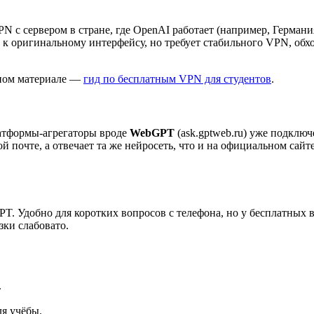
VPN с сервером в стране, где OpenAI работает (например, Герм
п к оригинальному интерфейсу, но требует стабильного VPN, обх
ьном материале —
гид по бесплатным VPN для студентов
.
латформы-агрегаторы вроде
WebGPT
(ask.gptweb.ru) уже подклю
 почте, а отвечает та же нейросеть, что и на официальном сайт
PT. Удобно для коротких вопросов с телефона, но у бесплатных
ки слабовато.
.
ля учёбы.