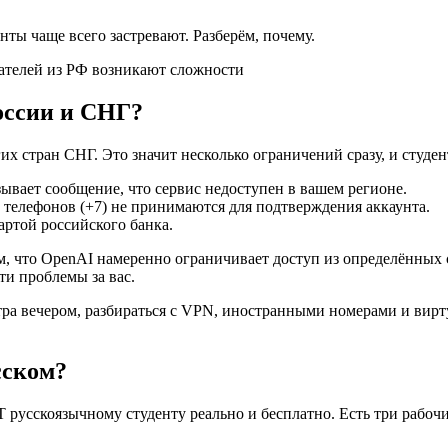
нты чаще всего застревают. Разберём, почему.
вателей из РФ возникают сложности
России и СНГ?
их стран СНГ. Это значит несколько ограничений сразу, и студен
зывает сообщение, что сервис недоступен в вашем регионе.
телефонов (+7) не принимаются для подтверждения аккаунта.
ртой российского банка.
в том, что OpenAI намеренно ограничивает доступ из определённы
ти проблемы за вас.
автра вечером, разбираться с VPN, иностранными номерами и ви
сском?
 русскоязычному студенту реально и бесплатно. Есть три рабоч