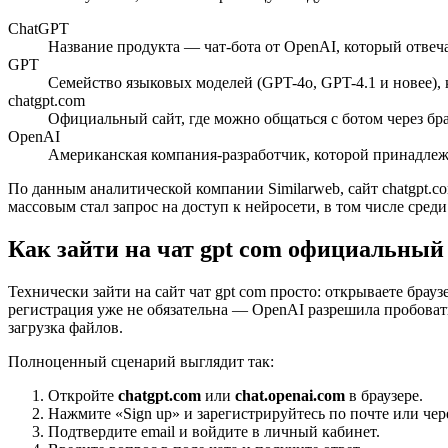
ChatGPT
Название продукта — чат-бота от OpenAI, который отвеча
GPT
Семейство языковых моделей (GPT-4o, GPT-4.1 и новее), 
chatgpt.com
Официальный сайт, где можно общаться с ботом через бра
OpenAI
Американская компания-разработчик, которой принадлежа
По данным аналитической компании Similarweb, сайт chatgpt.co
массовым стал запрос на доступ к нейросети, в том числе сред
Как зайти на чат gpt com официальный
Технически зайти на сайт чат gpt com просто: открываете брауз
регистрация уже не обязательна — OpenAI разрешила пробовать
загрузка файлов.
Полноценный сценарий выглядит так:
Откройте
chatgpt.com
или
chat.openai.com
в браузере.
Нажмите «Sign up» и зарегистрируйтесь по почте или чере
Подтвердите email и войдите в личный кабинет.