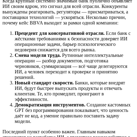
Когда крупный системно значимый банк публично объявляет
ИИ своим ядром, это сигнал для всей отрасли. Конкуренты
вынуждены реагировать, регуляторы — присматриваться, а
поставщики технологий — ускоряться. Несколько причин,
почему кейс BBVA выходит за рамки одной компании:
Прецедент для консервативной отрасли.
Если банк с
жёсткими требованиями к безопасности доверяет ИИ
операционные задачи, барьер психологического
недоверия снижается для всего рынка.
Смена модели труда.
Рутинные интеллектуальные
операции — разбор документов, подготовка
черновиков, суммаризация — всё чаще делегируются
ИИ, а человек переходит к проверке и принятию
решений.
Новый стандарт скорости.
Банки, которые внедрят
ИИ, будут быстрее выпускать продукты и отвечать
клиентам. Те, кто промедлит, проиграют в
эффективности.
Демократизация инструментов.
Создание кастомных
GPT без программирования показывает, что ценность
даёт не код, а умение правильно поставить задачу
модели.
Последний пункт особенно важен. Главным навыком