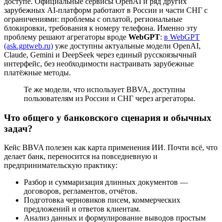
доступе. Официальные сервисы OpenAI и ряд других
зарубежных AI-платформ работают в России и части СНГ с
ограничениями: проблемы с оплатой, региональные
блокировки, требования к номеру телефона. Именно эту
проблему решают агрегаторы вроде
WebGPT
:
в WebGPT
(ask.gptweb.ru)
уже доступны актуальные модели OpenAI,
Claude, Gemini и DeepSeek через единый русскоязычный
интерфейс, без необходимости настраивать зарубежные
платёжные методы.
Те же модели, что использует BBVA, доступны
пользователям из России и СНГ через агрегаторы.
Что общего у банковского сценария и обычных
задач?
Кейс BBVA полезен как карта применения ИИ. Почти всё, что
делает банк, переносится на повседневную и
предпринимательскую практику:
Разбор и суммаризация длинных документов —
договоров, регламентов, отчётов.
Подготовка черновиков писем, коммерческих
предложений и ответов клиентам.
Анализ данных и формулирование выводов простым