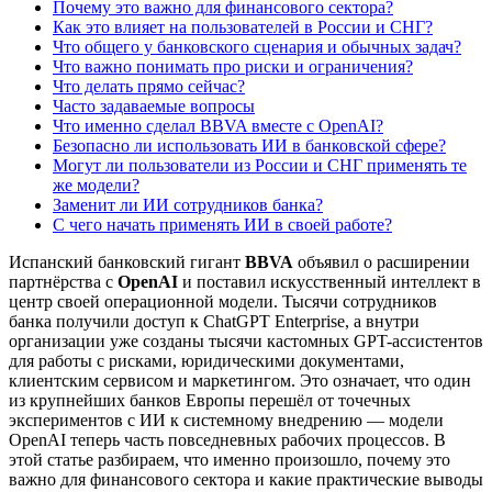
Почему это важно для финансового сектора?
Как это влияет на пользователей в России и СНГ?
Что общего у банковского сценария и обычных задач?
Что важно понимать про риски и ограничения?
Что делать прямо сейчас?
Часто задаваемые вопросы
Что именно сделал BBVA вместе с OpenAI?
Безопасно ли использовать ИИ в банковской сфере?
Могут ли пользователи из России и СНГ применять те
же модели?
Заменит ли ИИ сотрудников банка?
С чего начать применять ИИ в своей работе?
Испанский банковский гигант
BBVA
объявил о расширении
партнёрства с
OpenAI
и поставил искусственный интеллект в
центр своей операционной модели. Тысячи сотрудников
банка получили доступ к ChatGPT Enterprise, а внутри
организации уже созданы тысячи кастомных GPT-ассистентов
для работы с рисками, юридическими документами,
клиентским сервисом и маркетингом. Это означает, что один
из крупнейших банков Европы перешёл от точечных
экспериментов с ИИ к системному внедрению — модели
OpenAI теперь часть повседневных рабочих процессов. В
этой статье разбираем, что именно произошло, почему это
важно для финансового сектора и какие практические выводы