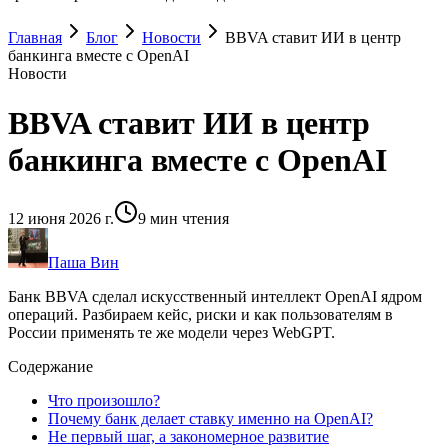
Главная
Блог
Новости
BBVA ставит ИИ в центр
банкинга вместе с OpenAI
Новости
BBVA ставит ИИ в центр
банкинга вместе с OpenAI
12 июня 2026 г.
9
мин чтения
Паша Вин
Банк BBVA сделал искусственный интеллект OpenAI ядром
операций. Разбираем кейс, риски и как пользователям в
России применять те же модели через WebGPT.
Содержание
Что произошло?
Почему банк делает ставку именно на OpenAI?
Не первый шаг, а закономерное развитие