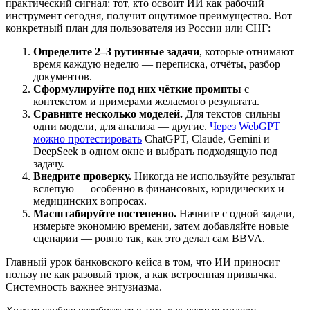
практический сигнал: тот, кто освоит ИИ как рабочий
инструмент сегодня, получит ощутимое преимущество. Вот
конкретный план для пользователя из России или СНГ:
Определите 2–3 рутинные задачи
, которые отнимают
время каждую неделю — переписка, отчёты, разбор
документов.
Сформулируйте под них чёткие промпты
с
контекстом и примерами желаемого результата.
Сравните несколько моделей.
Для текстов сильны
одни модели, для анализа — другие.
Через WebGPT
можно протестировать
ChatGPT, Claude, Gemini и
DeepSeek в одном окне и выбрать подходящую под
задачу.
Внедрите проверку.
Никогда не используйте результат
вслепую — особенно в финансовых, юридических и
медицинских вопросах.
Масштабируйте постепенно.
Начните с одной задачи,
измерьте экономию времени, затем добавляйте новые
сценарии — ровно так, как это делал сам BBVA.
Главный урок банковского кейса в том, что ИИ приносит
пользу не как разовый трюк, а как встроенная привычка.
Системность важнее энтузиазма.