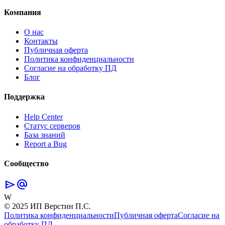
Компания
О нас
Контакты
Публичная оферта
Политика конфиденциальности
Согласие на обработку ПД
Блог
Поддержка
Help Center
Статус серверов
База знаний
Report a Bug
Сообщество
send
alternate_email
W
© 2025 ИП Верстин П.С.
Политика конфиденциальности
Публичная оферта
Согласие на
обработку ПД