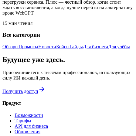
перегрузки сервиса. Плюс — честный обзор, когда стоит
ждать восстановления, а когда лучше перейти на альтернативу
вроде WebGPT.
15
мин чтения
Все категории
Обзоры
Промпты
Новости
Кейсы
Гайды
Для бизнеса
Для учёбы
Будущее уже здесь.
Присоединяйтесь к тысячам профессионалов, использующих
силу ИИ каждый день.
arrow_forward
Получить доступ
Продукт
Возможности
Тарифы
API для бизнеса
Обновления