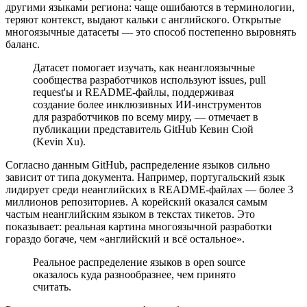
другими языками региона: чаще ошибаются в терминологии,
теряют контекст, выдают кальки с английского. Открытые
многоязычные датасеты — это способ постепенно выровнять
баланс.
Датасет помогает изучать, как неанглоязычные
сообщества разработчиков используют issues, pull
request'ы и README-файлы, поддерживая
создание более инклюзивных ИИ-инструментов
для разработчиков по всему миру, — отмечает в
публикации представитель GitHub Кевин Сюй
(Kevin Xu).
Согласно данным GitHub, распределение языков сильно
зависит от типа документа. Например, португальский язык
лидирует среди неанглийских в README-файлах — более 3
миллионов репозиториев. А корейский оказался самым
частым неанглийским языком в текстах тикетов. Это
показывает: реальная картина многоязычной разработки
гораздо богаче, чем «английский и всё остальное».
Реальное распределение языков в open source
оказалось куда разнообразнее, чем принято
считать.