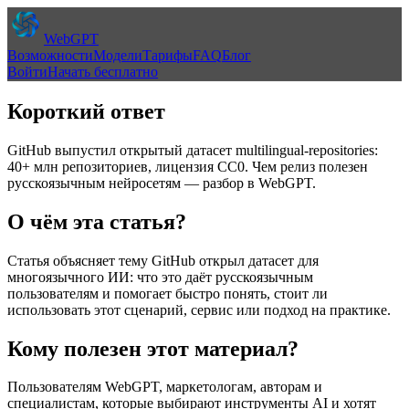
WebGPT
Возможности
Модели
Тарифы
FAQ
Блог
Войти
Начать бесплатно
Короткий ответ
GitHub выпустил открытый датасет multilingual-repositories:
40+ млн репозиториев, лицензия CC0. Чем релиз полезен
русскоязычным нейросетям — разбор в WebGPT.
О чём эта статья?
Статья объясняет тему
GitHub открыл датасет для
многоязычного ИИ: что это даёт русскоязычным
пользователям
и помогает быстро понять, стоит ли
использовать этот сценарий, сервис или подход на практике.
Кому полезен этот материал?
Пользователям WebGPT, маркетологам, авторам и
специалистам, которые выбирают инструменты AI и хотят