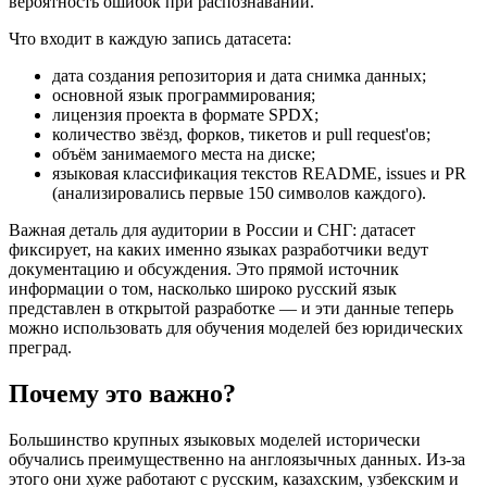
вероятность ошибок при распознавании.
Что входит в каждую запись датасета:
дата создания репозитория и дата снимка данных;
основной язык программирования;
лицензия проекта в формате SPDX;
количество звёзд, форков, тикетов и pull request'ов;
объём занимаемого места на диске;
языковая классификация текстов README, issues и PR
(анализировались первые 150 символов каждого).
Важная деталь для аудитории в России и СНГ: датасет
фиксирует, на каких именно языках разработчики ведут
документацию и обсуждения. Это прямой источник
информации о том, насколько широко русский язык
представлен в открытой разработке — и эти данные теперь
можно использовать для обучения моделей без юридических
преград.
Почему это важно?
Большинство крупных языковых моделей исторически
обучались преимущественно на англоязычных данных. Из-за
этого они хуже работают с русским, казахским, узбекским и