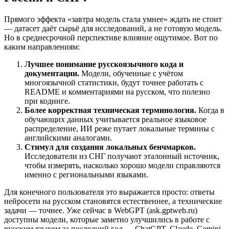
Прямого эффекта «завтра модель стала умнее» ждать не стоит
— датасет даёт сырьё для исследований, а не готовую модель.
Но в среднесрочной перспективе влияние ощутимое. Вот по
каким направлениям:
Лучшее понимание русскоязычного кода и
документации.
Модели, обученные с учётом
многоязычной статистики, будут точнее работать с
README и комментариями на русском, что полезно
при кодинге.
Более корректная техническая терминология.
Когда в
обучающих данных учитывается реальное языковое
распределение, ИИ реже путает локальные термины с
английскими аналогами.
Стимул для создания локальных бенчмарков.
Исследователи из СНГ получают эталонный источник,
чтобы измерять, насколько хорошо модели справляются
именно с региональными языками.
Для конечного пользователя это выражается просто: ответы
нейросети на русском становятся естественнее, а технические
задачи — точнее. Уже сейчас в WebGPT (ask.gptweb.ru)
доступны модели, которые заметно улучшились в работе с
русским языком за последний год — ChatGPT, Claude, Gemini