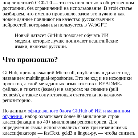
под лицензией CC0-1.0 — то есть полностью в общественном
достоянии, без ограничений на использование. В этой статье
разбираем, что именно произошло, зачем это нужно и как
новые данные повлияют на качество русскоязычных
нейросетей, которыми вы пользуетесь в WebGPT.
Новый датасет GitHub помогает обучать ИИ-
модели, которые лучше понимают неанглийские
языки, включая русский.
Что произошло?
GitHub, принадлежащий Microsoft, опубликовал датасет под
названием multilingual-repositories. Это не код и не исходники
проектов, а слой метаданных: язык текстов в README-
файлах, в тикетах (issues) и в запросах на слияние (pull
requests), а также сопутствующая статистика по каждому
репозиторию.
По данным
официального блога GitHub об ИИ и машинном
обучении
, набор охватывает более 80 миллионов строк
классификации по 40+ миллионам репозиториев. Для
определения языка использовались сразу три независимых
классификатора — fastText, gcld3 и lingua-py, — чтобы снизить