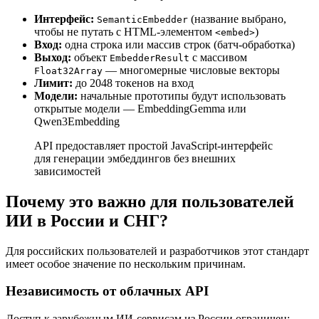
Интерфейс:
(название выбрано,
SemanticEmbedder
чтобы не путать с HTML-элементом
)
<embed>
Вход:
одна строка или массив строк (батч-обработка)
Выход:
объект
с массивом
EmbedderResult
— многомерные числовые векторы
Float32Array
Лимит:
до 2048 токенов на вход
Модели:
начальные прототипы будут использовать
открытые модели — EmbeddingGemma или
Qwen3Embedding
API предоставляет простой JavaScript-интерфейс
для генерации эмбеддингов без внешних
зависимостей
Почему это важно для пользователей
ИИ в России и СНГ?
Для российских пользователей и разработчиков этот стандарт
имеет особое значение по нескольким причинам.
Независимость от облачных API
Доступ к зарубежным ИИ-сервисам из России ограничен: