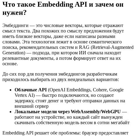
Что такое Embedding API и зачем он
нужен?
Эмбеддинги — это числовые векторы, которые отражают
смысл текста. Два похожих по смыслу предложения будут
иметь близкие векторы, даже если написаны разными
словами. Эта технология лежит в основе семантического
поиска, рекомендательных систем и RAG (Retrieval-Augmented
Generation) — подхода, при котором ИИ сначала находит
релевантные документы, а потом формирует ответ на их
основе.
До сих пор для получения эмбеддингов разработчикам
приходилось выбирать из двух неидеальных вариантов:
Облачные API
(OpenAI Embeddings, Cohere, Google
Vertex AI) — быстро подключаются, но создают
задержку, стоят денег и требуют отправки данных на
внешний сервер
Локальные модели через WebAssembly/WebGPU
—
работают на устройстве, но каждый сайт вынужден
скачивать собственную модель весом в сотни мегабайт
Embedding API решает обе проблемы: браузер предоставляет