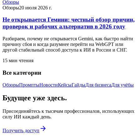
Обзоры
Обзоры
20 июля 2026 г.
Не открывается Гемини: честный обзор причин,
проверок и рабочих альтернатив в 2026 году
Разбираем, почему не открывается Gemini, как быстро найти
причину сбоя и когда разумнее перейти на WebGPT или
другой стабильный способ доступа к ИИ в России и СНГ.
15
мин чтения
Все категории
Обзоры
Промпты
Новости
Кейсы
Гайды
Для бизнеса
Для учёбы
Будущее уже здесь.
Присоединяйтесь к тысячам профессионалов, использующих
силу ИИ каждый день.
arrow_forward
Получить доступ