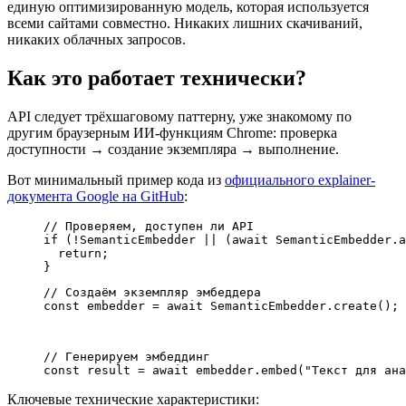
единую оптимизированную модель, которая используется
всеми сайтами совместно. Никаких лишних скачиваний,
никаких облачных запросов.
Как это работает технически?
API следует трёхшаговому паттерну, уже знакомому по
другим браузерным ИИ-функциям Chrome: проверка
доступности → создание экземпляра → выполнение.
Вот минимальный пример кода из
официального explainer-
документа Google на GitHub
:
// Проверяем, доступен ли API

if (!SemanticEmbedder || (await SemanticEmbedder.a
  return;

// Создаём экземпляр эмбеддера

const embedder = await SemanticEmbedder.create();
// Генерируем эмбеддинг

Ключевые технические характеристики: