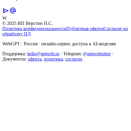
send
alternate_email
W
© 2025 ИП Верстин П.С.
Политика конфиденциальности
Публичная оферта
Согласие на
обработку ПД
WebGPT · Россия · онлайн-сервис доступа к AI-моделям
Поддержка:
hello@gptweb.ru
·
Telegram:
@gptwebrubot
·
Документы:
оферта
,
политика
,
согласие