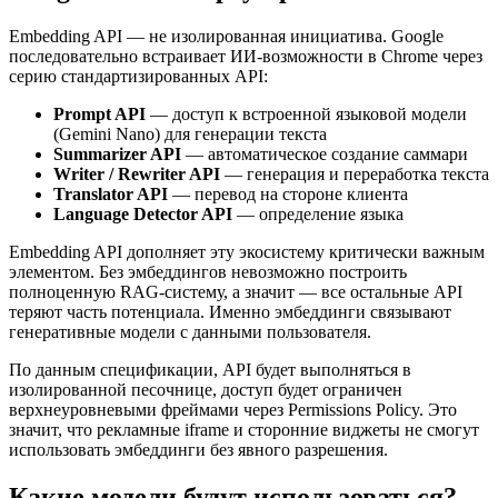
Embedding API — не изолированная инициатива. Google
последовательно встраивает ИИ-возможности в Chrome через
серию стандартизированных API:
Prompt API
— доступ к встроенной языковой модели
(Gemini Nano) для генерации текста
Summarizer API
— автоматическое создание саммари
Writer / Rewriter API
— генерация и переработка текста
Translator API
— перевод на стороне клиента
Language Detector API
— определение языка
Embedding API дополняет эту экосистему критически важным
элементом. Без эмбеддингов невозможно построить
полноценную RAG-систему, а значит — все остальные API
теряют часть потенциала. Именно эмбеддинги связывают
генеративные модели с данными пользователя.
По данным спецификации, API будет выполняться в
изолированной песочнице, доступ будет ограничен
верхнеуровневыми фреймами через Permissions Policy. Это
значит, что рекламные iframe и сторонние виджеты не смогут
использовать эмбеддинги без явного разрешения.
Какие модели будут использоваться?