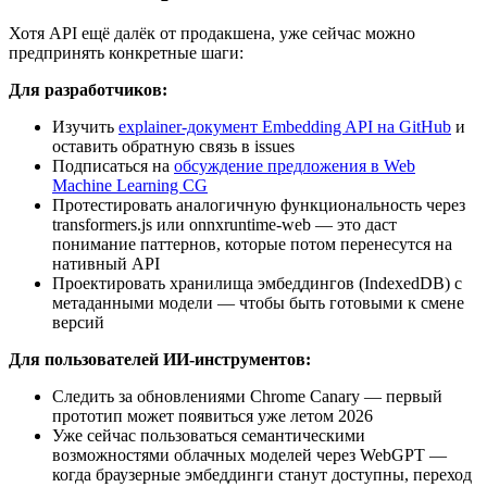
Хотя API ещё далёк от продакшена, уже сейчас можно
предпринять конкретные шаги:
Для разработчиков:
Изучить
explainer-документ Embedding API на GitHub
и
оставить обратную связь в issues
Подписаться на
обсуждение предложения в Web
Machine Learning CG
Протестировать аналогичную функциональность через
transformers.js или onnxruntime-web — это даст
понимание паттернов, которые потом перенесутся на
нативный API
Проектировать хранилища эмбеддингов (IndexedDB) с
метаданными модели — чтобы быть готовыми к смене
версий
Для пользователей ИИ-инструментов:
Следить за обновлениями Chrome Canary — первый
прототип может появиться уже летом 2026
Уже сейчас пользоваться семантическими
возможностями облачных моделей через WebGPT —
когда браузерные эмбеддинги станут доступны, переход