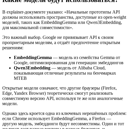
В explainer-документе указано: «Начальные прототипы API
должны использовать пространства, доступные из open-weight
моделей, таких как EmbeddingGemma или Qwen3Embedding,
для максимальной совместимости».
Это важный выбор. Google не привязывает API к своим
проприетарным моделям, а отдаёт предпочтение открытым
решениям:
EmbeddingGemma
— модель из семейства Gemma от
Google, оптимизированная для генерации эмбеддингов
Qwen3Embedding
— модель от Alibaba Cloud,
показывающая отличные результаты на бенчмарках
MTEB
Открытые модели означают, что другие браузеры (Firefox,
Edge, Yandex Browser) теоретически смогут реализовать
совместимую версию API, используя те же или аналогичные
модели.
Однако здесь кроется одна из ключевых нерешённых проблем:
если Chrome использует EmbeddingGemma, а Firefox —
другую модель, эмбеддинги будут несовместимы. Один и тот
же текст даст разные векторы в разных браузерах, и