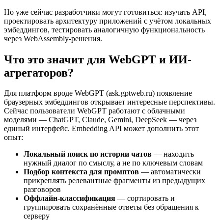
Но уже сейчас разработчики могут готовиться: изучать API,
проектировать архитектуру приложений с учётом локальных
эмбеддингов, тестировать аналогичную функциональность
через WebAssembly-решения.
Что это значит для WebGPT и ИИ-
агрегаторов?
Для платформ вроде WebGPT (ask.gptweb.ru) появление
браузерных эмбеддингов открывает интересные перспективы.
Сейчас пользователи WebGPT работают с облачными
моделями — ChatGPT, Claude, Gemini, DeepSeek — через
единый интерфейс. Embedding API может дополнить этот
опыт:
Локальный поиск по истории чатов
— находить
нужный диалог по смыслу, а не по ключевым словам
Подбор контекста для промптов
— автоматически
прикреплять релевантные фрагменты из предыдущих
разговоров
Оффлайн-классификация
— сортировать и
группировать сохранённые ответы без обращения к
серверу