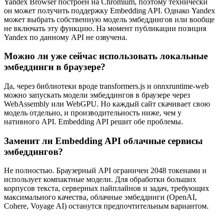
Yandex Browser построен на Chromium, поэтому технически
он может получить поддержку Embedding API. Однако Yandex
может выбрать собственную модель эмбеддингов или вообще
не включать эту функцию. На момент публикации позиция
Yandex по данному API не озвучена.
Можно ли уже сейчас использовать локальные
эмбеддинги в браузере?
Да, через библиотеки вроде transformers.js и onnxruntime-web
можно запускать модели эмбеддингов в браузере через
WebAssembly или WebGPU. Но каждый сайт скачивает свою
модель отдельно, и производительность ниже, чем у
нативного API. Embedding API решит обе проблемы.
Заменит ли Embedding API облачные сервисы
эмбеддингов?
Не полностью. Браузерный API ограничен 2048 токенами и
использует компактные модели. Для обработки больших
корпусов текста, серверных пайплайнов и задач, требующих
максимального качества, облачные эмбеддинги (OpenAI,
Cohere, Voyage AI) останутся предпочтительным вариантом.