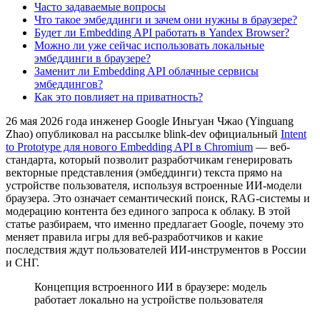
Часто задаваемые вопросы
Что такое эмбеддинги и зачем они нужны в браузере?
Будет ли Embedding API работать в Yandex Browser?
Можно ли уже сейчас использовать локальные
эмбеддинги в браузере?
Заменит ли Embedding API облачные сервисы
эмбеддингов?
Как это повлияет на приватность?
26 мая 2026 года инженер Google Иньгуан Чжао (Yinguang
Zhao) опубликовал на рассылке blink-dev официальный
Intent
to Prototype для нового Embedding API в Chromium
— веб-
стандарта, который позволит разработчикам генерировать
векторные представления (эмбеддинги) текста прямо на
устройстве пользователя, используя встроенные ИИ-модели
браузера. Это означает семантический поиск, RAG-системы и
модерацию контента без единого запроса к облаку. В этой
статье разбираем, что именно предлагает Google, почему это
меняет правила игры для веб-разработчиков и какие
последствия ждут пользователей ИИ-инструментов в России
и СНГ.
Концепция встроенного ИИ в браузере: модель
работает локально на устройстве пользователя