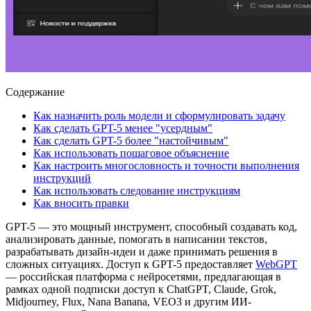
Содержание
Как назначить роль модели и сформулировать задачу
Как сделать GPT-5 менее "усердным"
Как сделать GPT-5 более "настойчивым"
Как использовать пошаговое объяснение
Как настроить многословность и точности выполнения
инструкций
Как использовать следование инструкциям
Как вносить правки
GPT-5 — это мощный инструмент, способный создавать код,
анализировать данные, помогать в написании текстов,
разрабатывать дизайн-идеи и даже принимать решения в
сложных ситуациях. Доступ к GPT-5 предоставляет
WebGPT
— российская платформа с нейросетями, предлагающая в
рамках одной подписки доступ к ChatGPT, Claude, Grok,
Midjourney, Flux, Nana Banana, VEO3 и другим ИИ-