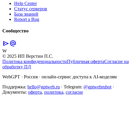
Help Center
Статус серверов
База знаний
Report a Bug
Сообщество
send
alternate_email
W
© 2025 ИП Верстин П.С.
Политика конфиденциальности
Публичная оферта
Согласие на
обработку ПД
WebGPT · Россия · онлайн-сервис доступа к AI-моделям
Поддержка:
hello@gptweb.ru
·
Telegram:
@gptwebrubot
·
Документы:
оферта
,
политика
,
согласие