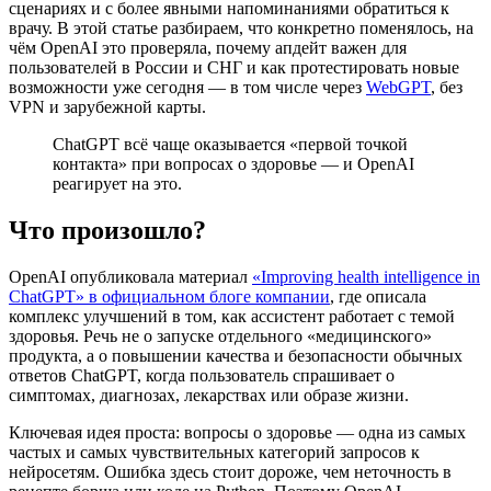
сценариях и с более явными напоминаниями обратиться к
врачу. В этой статье разбираем, что конкретно поменялось, на
чём OpenAI это проверяла, почему апдейт важен для
пользователей в России и СНГ и как протестировать новые
возможности уже сегодня — в том числе через
WebGPT
, без
VPN и зарубежной карты.
ChatGPT всё чаще оказывается «первой точкой
контакта» при вопросах о здоровье — и OpenAI
реагирует на это.
Что произошло?
OpenAI опубликовала материал
«Improving health intelligence in
ChatGPT» в официальном блоге компании
, где описала
комплекс улучшений в том, как ассистент работает с темой
здоровья. Речь не о запуске отдельного «медицинского»
продукта, а о повышении качества и безопасности обычных
ответов ChatGPT, когда пользователь спрашивает о
симптомах, диагнозах, лекарствах или образе жизни.
Ключевая идея проста: вопросы о здоровье — одна из самых
частых и самых чувствительных категорий запросов к
нейросетям. Ошибка здесь стоит дороже, чем неточность в