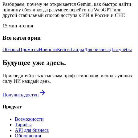
Разбираем, почему не открывается Gemini, как быстро найти
причину сбоя и когда разумнее перейти на WebGPT или
другой стабильный способ доступа к ИИ в России и СНГ.
15
мин чтения
Все категории
Обзоры
Промпты
Новости
Кейсы
Гайды
Для бизнеса
Для учёбы
Будущее уже здесь.
Присоединяйтесь к тысячам профессионалов, использующих
силу ИИ каждый день.
arrow_forward
Получить доступ
Продукт
Возможности
Тарифы
API для бизнеса
Обновления