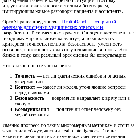
дать вредный совет в конкретной ситуации. Поэтому
индустрия движется к реалистичным бенчмаркам,
имитирующим живые разговоры пациента и ассистента.
OpenAI ранее представляла
HealthBench — открытый
бенчмарк для оценки медицинских ответов ИИ
,
разработанный совместно с врачами. Он оценивает ответы не
по одному «правильному варианту», а по множеству
критериев: точность, полнота, безопасность, уместность
оговорок, способность задавать уточняющие вопросы. Это
ближе к тому, как реальный врач оценил бы консультацию.
Что в такой оценке учитывается:
Точность
— нет ли фактических ошибок и опасных
утверждений.
Контекст
— задаёт ли модель уточняющие вопросы
перед выводами.
Безопасность
— вовремя ли направляет к врачу или в
скорую.
Коммуникация
— понятен ли ответ человеку без
медобразования.
Именно прогресс по таким многомерным метрикам и стоит за
заявлением об «улучшении health intelligence». Это не
маркетинговый эпитет, а измеримое смещение поведения