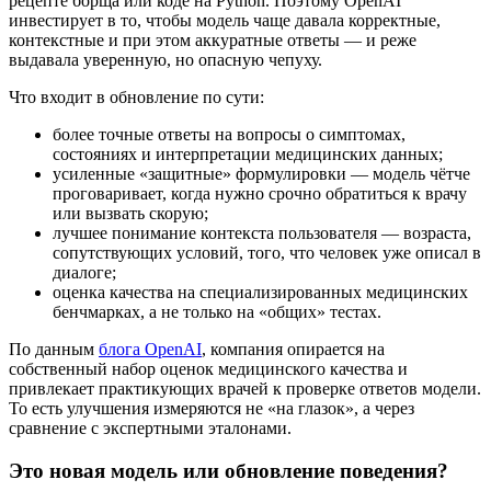
рецепте борща или коде на Python. Поэтому OpenAI
инвестирует в то, чтобы модель чаще давала корректные,
контекстные и при этом аккуратные ответы — и реже
выдавала уверенную, но опасную чепуху.
Что входит в обновление по сути:
более точные ответы на вопросы о симптомах,
состояниях и интерпретации медицинских данных;
усиленные «защитные» формулировки — модель чётче
проговаривает, когда нужно срочно обратиться к врачу
или вызвать скорую;
лучшее понимание контекста пользователя — возраста,
сопутствующих условий, того, что человек уже описал в
диалоге;
оценка качества на специализированных медицинских
бенчмарках, а не только на «общих» тестах.
По данным
блога OpenAI
, компания опирается на
собственный набор оценок медицинского качества и
привлекает практикующих врачей к проверке ответов модели.
То есть улучшения измеряются не «на глазок», а через
сравнение с экспертными эталонами.
Это новая модель или обновление поведения?