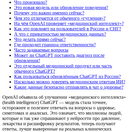
Что произошло?
Это новая модель или обновление поведения?
Почему это важно именно сейчас?
Чем это отличается от обычного «гугления»?
На чём OpenAI проверяет «медицинский интеллект»?
Как это повлияет на пользователей в России и СНГ?
А что с приватностью медицинских данных?
Что делать прямо сейчас?
Где проходит граница ответственности?
Часто задаваемые вопросы
Может ли ChatGPT поставить диагноз после
обновления?
Это отдельный медицинский продукт или часть
обычного ChatGPT?
Как пользоваться обновлённым ChatGPT из России?
Насколько можно доверять медицинским ответам ИИ?
Какие данные безопасно отправлять в чат о здоровье?
OpenAI объявила об улучшении «медицинского интеллекта»
(health intelligence) ChatGPT — модель стала точнее,
осторожнее и полезнее отвечать на вопросы о здоровье,
симптомах и анализах. Это означает, что миллионы людей,
которые и так уже спрашивают у нейросети про давление,
лекарства и расшифровку результатов, теперь получают
ответы, лучше выверенные на реальных клинических