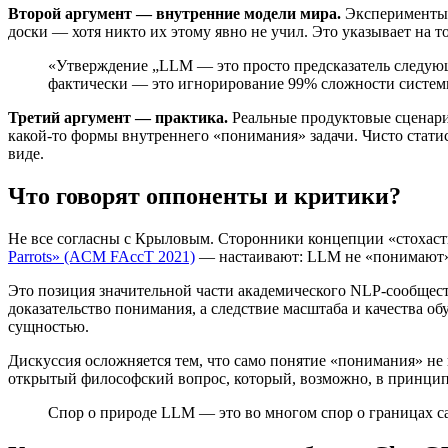
Второй аргумент — внутренние модели мира.
Эксперименты п
доски — хотя никто их этому явно не учил. Это указывает на т
«Утверждение „LLM — это просто предсказатель следующе
фактически — это игнорирование 99% сложности системы
Третий аргумент — практика.
Реальные продуктовые сценари
какой-то формы внутреннего «понимания» задачи. Чисто статис
виде.
Что говорят оппоненты и критики?
Не все согласны с Крыловым. Сторонники концепции «стохаст
Parrots» (ACM FAccT 2021)
— настаивают: LLM не «понимают» т
Это позиция значительной части академического NLP-сообщест
доказательство понимания, а следствие масштаба и качества о
сущностью.
Дискуссия осложняется тем, что само понятие «понимания» н
открытый философский вопрос, который, возможно, в принципе
Спор о природе LLM — это во многом спор о границах 