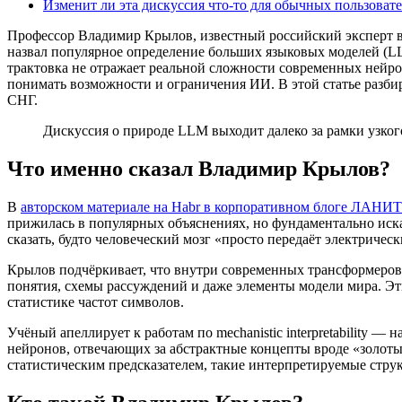
Изменит ли эта дискуссия что-то для обычных пользоват
Профессор Владимир Крылов, известный российский эксперт в
назвал популярное определение больших языковых моделей (L
трактовка не отражает реальной сложности современных нейро
понимать возможности и ограничения ИИ. В этой статье разбир
СНГ.
Дискуссия о природе LLM выходит далеко за рамки узког
Что именно сказал Владимир Крылов?
В
авторском материале на Habr в корпоративном блоге ЛАНИТ
прижилась в популярных объяснениях, но фундаментально иска
сказать, будто человеческий мозг «просто передаёт электриче
Крылов подчёркивает, что внутри современных трансформеров 
понятия, схемы рассуждений и даже элементы модели мира. Эт
статистике частот символов.
Учёный апеллирует к работам по mechanistic interpretability 
нейронов, отвечающих за абстрактные концепты вроде «золот
статистическим предсказателем, такие интерпретируемые стру