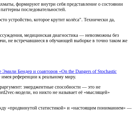
ахматы, формируют внутри себя представление о состоянии
е паттерны последовательностей.
о устройство, которое крутит колёса". Технически да,
ассуждения, медицинская диагностика — невозможны без
ачи, не встречавшиеся в обучающей выборке в точно таком же
 Эмили Бендер и соавторов «On the Dangers of Stochastic
 имея референции к реальному миру.
траргумент: эмерджентные способности — это не
ord2vec-модели, но никто не называет её «мыслящей»
между «продвинутой статистикой» и «настоящим пониманием» —