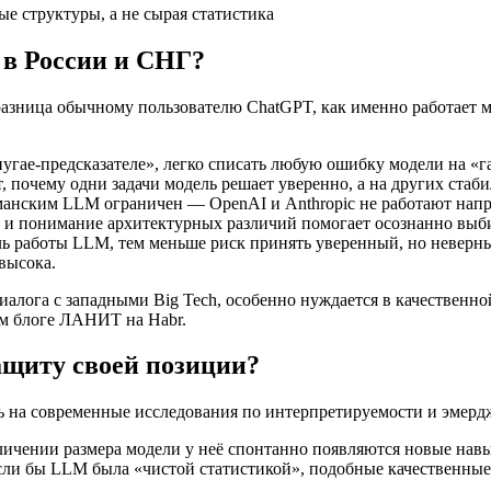
 структуры, а не сырая статистика
 в России и СНГ?
разница обычному пользователю ChatGPT, как именно работает м
угае-предсказателе», легко списать любую ошибку модели на «
, почему одни задачи модель решает уверенно, а на других стаби
манским LLM ограничен — OpenAI и Anthropic не работают на
, и понимание архитектурных различий помогает осознанно выби
ь работы LLM, тем меньше риск принять уверенный, но неверны
высока.
иалога с западными Big Tech, особенно нуждается в качественн
м блоге ЛАНИТ на Habr.
ащиту своей позиции?
сь на современные исследования по интерпретируемости и эме
чении размера модели у неё спонтанно появляются новые навыки: 
Если бы LLM была «чистой статистикой», подобные качественны