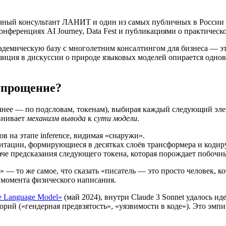
учный консультант ЛАНИТ и один из самых публичных в России
ференциях AI Journey, Data Fest и публикациями о практичес
адемическую базу с многолетним консалтингом для бизнеса — эт
позиция в дискуссии о природе языковых моделей опирается одн
упрощение?
нее — по подсловам, токенам), выбирая каждый следующий элем
внивает
механизм вывода
к
сути модели
.
в на этапе inference, видимая «снаружи».
нтации, формирующиеся в десятках слоёв трансформера и коди
че предсказания следующего токена, которая порождает побочн
 — то же самое, что сказать «писатель — это просто человек, к
о момента физического написания.
ge Language Model»
(май 2024), внутри Claude 3 Sonnet удалось
рий («гендерная предвзятость», «уязвимости в коде»). Это эмпи