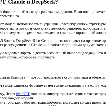
PT, Claude и DeepSeek?
аёт более точный язык для работы с моделями. Если воспринима
промптинга.
ляет модель использовать внутренние «рассуждающие» структуры,
имеров активируют нужную внутреннюю репрезентацию задачи в
т, потому что переключает модель в специализированный конт
 Sonnet, DeepSeek-R1 и Gemini — это позволяет на практике пр
их рассуждениях, а Claude — в работе с длинными документами 
ю модель выбрать, а делать осознанный выбор под задачу. Это 
зультатов, которые вы получаете.
 статья Крылова — повод пересмотреть свои практики и обнови
та формулировка формирует неверные ожидания и у вас, и у кол
чу.
Через
WebGPT
можно за минуту прогнать один и тот же пром
торон каждой модели.
ие того, как работают трансформеры, позволяет писать промпты