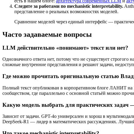
есть в нашем блоге:
архитектура современных LLM
и
акт
Следите за работами по mechanistic interpretability.
Anth
представление о реальных возможностях моделей.
Сравнение моделей через единый интерфейс — практичес
Часто задаваемые вопросы
LLM действительно «понимают» текст или нет?
Однозначного ответа нет, потому что не существует строгог
сложные внутренние представления и решают задачи, недоступ
Где можно прочитать оригинальную статью Вла
Полный текст опубликован в корпоративном блоге ЛАНИТ на 
сообществом, где параллельно с основной статьёй можно прочи
Какую модель выбрать для практических задач —
Зависит от задачи. GPT-4o универсален и хорош в мультимодал
DeepSeek-R1 — лидер в математических рассуждениях. Лучший 
Что такое mechanistic interpretability?