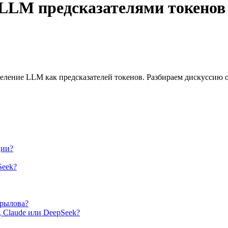
LLM предсказателями токенов
ление LLM как предсказателей токенов. Разбираем дискуссию о
ции?
Seek?
Крылова?
 Claude или DeepSeek?