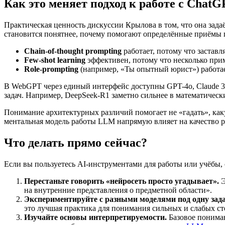
Как это меняет подход к работе с ChatG
Практическая ценность дискуссии Крылова в том, что она зад
становится понятнее, почему помогают определённые приёмы 
Chain-of-thought prompting
работает, потому что застав
Few-shot learning
эффективен, потому что несколько пр
Role-prompting
(например, «Ты опытный юрист») работае
В WebGPT через единый интерфейс доступны GPT-4o, Claude 3.5
задач. Например, DeepSeek-R1 заметно сильнее в математическ
Понимание архитектурных различий помогает не «гадать», каку
ментальная модель работы LLM напрямую влияет на качество ре
Что делать прямо сейчас?
Если вы пользуетесь AI-инструментами для работы или учёбы,
Перестаньте говорить «нейросеть просто угадывает».
Э
на внутренние представления о предметной области».
Экспериментируйте с разными моделями под одну зада
это лучшая практика для понимания сильных и слабых с
Изучайте основы интерпретируемости.
Базовое пониман