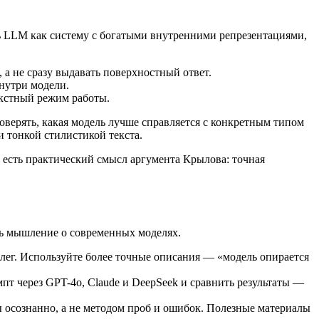
ть LLM как систему с богатыми внутренними репрезентациями,
 а не сразу выдавать поверхностный ответ.
нутри модели.
екстный режим работы.
оверять, какая модель лучше справляется с конкретным типом
и тонкой стилистикой текста.
и есть практический смысл аргумента Крылова: точная
ть мышление о современных моделях.
лег. Используйте более точные описания — «модель опирается
пт через GPT-4o, Claude и DeepSeek и сравнить результаты —
 осознанно, а не методом проб и ошибок. Полезные материалы