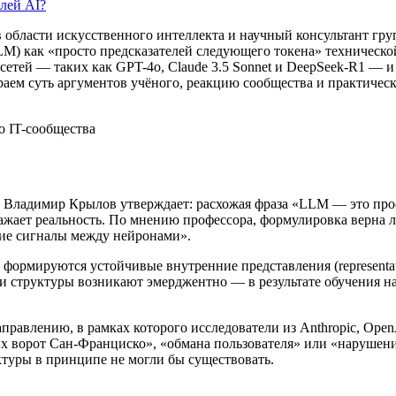
елей AI?
 области искусственного интеллекта и научный консультант гр
LM) как «просто предсказателей следующего токена» техническ
сетей — таких как GPT-4o, Claude 3.5 Sonnet и DeepSeek-R1 —
аем суть аргументов учёного, реакцию сообщества и практическ
о IT-сообщества
Владимир Крылов утверждает: расхожая фраза «LLM — это прос
жает реальность. По мнению профессора, формулировка верна л
ские сигналы между нейронами».
формируются устойчивые внутренние представления (representat
и структуры возникают эмерджентно — в результате обучения на
— направлению, в рамках которого исследователи из Anthropic, O
ых ворот Сан-Франциско», «обмана пользователя» или «наруше
ктуры в принципе не могли бы существовать.