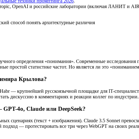
уальные техники промптинга 2026
.
ropic, OpenAI и российские лаборатории (включая ЛАНИТ и AIR
кий способ понять архитектурные различия
о научного определения «понимания». Современные исследовани
ные простой статистике частот. Но является ли это «понимани
димира Крылова?
Habr — крупнейшей русскоязычной площадке для IT-специалист
тать дискуссию в комментариях и реакции коллег по индустрии.
 GPT-4o, Claude или DeepSeek?
ьных сценариях (текст + изображения). Claude 3.5 Sonnet прево
подход — протестировать все три через WebGPT на своих реаль