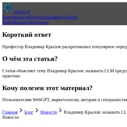
WebGPT
Возможности
Модели
Тарифы
FAQ
Блог
Войти
Начать бесплатно
Короткий ответ
Профессор Владимир Крылов раскритиковал популярное опреде
О чём эта статья?
Статья объясняет тему
Владимир Крылов: называть LLM предск
практике.
Кому полезен этот материал?
Пользователям WebGPT, маркетологам, авторам и специалистам
Главная
Блог
Новости
Владимир Крылов: называть LL
Новости