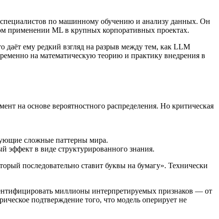
 специалистов по машинному обучению и анализу данных. Он
ком применении ML в крупных корпоративных проектах.
о даёт ему редкий взгляд на разрыв между тем, как LLM
овременно на математическую теорию и практику внедрения в
ент на основе вероятностного распределения. Но критическая
рующие сложные паттерны мира.
ый эффект в виде структурированного знания.
оторый последовательно ставит буквы на бумагу». Технически
 идентифицировать миллионы интерпретируемых признаков — от
рическое подтверждение того, что модель оперирует не