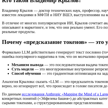
Кто такой Владимир Крылов?
Владимир Крылов — доктор технических наук, профессор, на
известен лекциями в МФТИ и НИУ ВШЭ, выступлениями на кон
В отличие от многих популяризаторов ИИ, Крылов сочетает ак
описывают в маркетинге, и тем, что они реально умеют. Его 
реальные продукты.
Почему «предсказание токенов» — это 
Формально LLM действительно генерирует текст пословно (точ
ошибка популярного нарратива в том, что он молчаливо прира
Механизм вывода
— это последовательная выдача токено
Суть модели
— это многоуровневые внутренние репрезе
Способ обучения
— это градиентная оптимизация на зада
Аналогия Крылова: сказать «LLM — это предсказатель токенов»
верно, но игнорирует всё, что происходит в голове писателя д
По данным
исследования Anthropic «Mapping the Mind of a Lar
конкретных понятий («Эйфелева башня») до абстрактных катего
сырыми токенами, а структурированными представлениями.