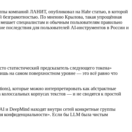
уппы компаний ЛАНИТ, опубликовал на Habr статью, в которой
ой безграмотностью. По мнению Крылова, такая упрощённая
 и мешает специалистам и обычным пользователям правильно
ие последствия для пользователей AI-инструментов в России и
то статистический предсказатель следующего токена»
ишь на самом поверхностном уровне — это всё равно что
ions), которые можно интерпретировать как абстрактные
 колоссальных корпусах текстов — и не сводятся к простой
penAI и DeepMind находят внутри сетей конкретные группы
ния конфиденциальности». Если бы LLM была чистым