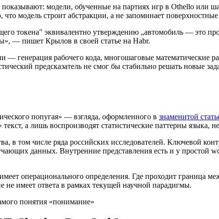
оказывают: модели, обученные на партиях игр в Othello или ш
о, что модель строит абстракции, а не запоминает поверхностны
го токена" эквивалентно утверждению „автомобиль — это прост
», — пишет Крылов в своей статье на Habr.
и — генерация рабочего кода, многошаговые математические р
тический предсказатель не смог бы стабильно решать новые зад
ического попугая» — взгляда, оформленного в
знаменитой статье
екст, а лишь воспроизводят статистические паттерны языка, не
ва, в том числе ряда российских исследователей. Ключевой кон
бучающих данных. Внутренние представления есть и у простой w
е имеет операционального определения. Где проходит граница 
 не имеет ответа в рамках текущей научной парадигмы.
самого понятия «понимание»