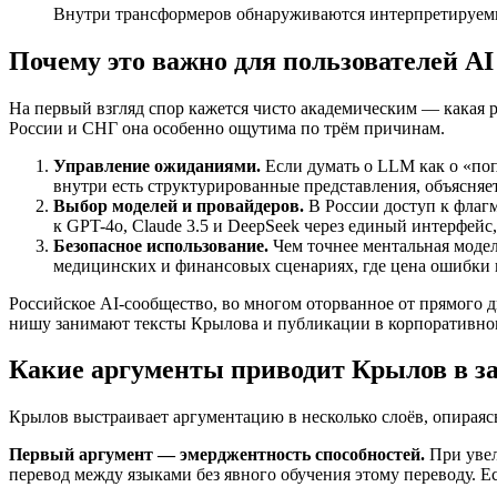
Внутри трансформеров обнаруживаются интерпретируемые
Почему это важно для пользователей AI
На первый взгляд спор кажется чисто академическим — какая 
России и СНГ она особенно ощутима по трём причинам.
Управление ожиданиями.
Если думать о LLM как о «поп
внутри есть структурированные представления, объясняет
Выбор моделей и провайдеров.
В России доступ к флаг
к GPT-4o, Claude 3.5 и DeepSeek через единый интерфейс
Безопасное использование.
Чем точнее ментальная модел
медицинских и финансовых сценариях, где цена ошибки 
Российское AI-сообщество, во многом оторванное от прямого д
нишу занимают тексты Крылова и публикации в корпоративно
Какие аргументы приводит Крылов в з
Крылов выстраивает аргументацию в несколько слоёв, опирая
Первый аргумент — эмерджентность способностей.
При увели
перевод между языками без явного обучения этому переводу. 