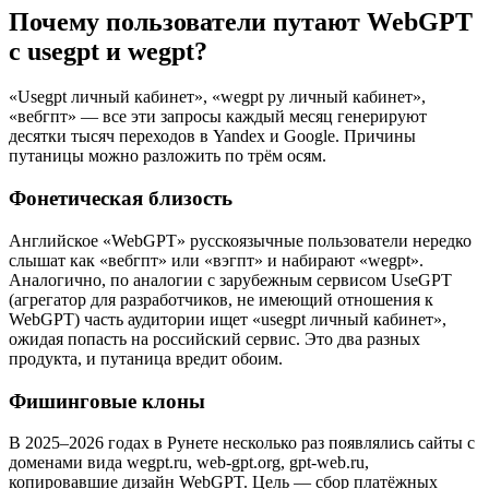
Почему пользователи путают WebGPT
с usegpt и wegpt?
«Usegpt личный кабинет», «wegpt ру личный кабинет»,
«вебгпт» — все эти запросы каждый месяц генерируют
десятки тысяч переходов в Yandex и Google. Причины
путаницы можно разложить по трём осям.
Фонетическая близость
Английское «WebGPT» русскоязычные пользователи нередко
слышат как «вебгпт» или «вэгпт» и набирают «wegpt».
Аналогично, по аналогии с зарубежным сервисом UseGPT
(агрегатор для разработчиков, не имеющий отношения к
WebGPT) часть аудитории ищет «usegpt личный кабинет»,
ожидая попасть на российский сервис. Это два разных
продукта, и путаница вредит обоим.
Фишинговые клоны
В 2025–2026 годах в Рунете несколько раз появлялись сайты с
доменами вида wegpt.ru, web-gpt.org, gpt-web.ru,
копировавшие дизайн WebGPT. Цель — сбор платёжных