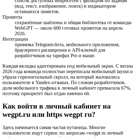
список доступных нейросетей с фильтром по задачам
(код, текст, изображение, поиск) и индикатором
оставшихся лимитов.
Промпты
сохранённые шаблоны и общая библиотека от команды
WebGPT — около 600 готовых промптов на апрель
2026.
Интеграции
привязка Telegram-бота, мобильного приложения,
браузерного расширения и API-ключей для
разработчиков на тарифах Pro и выше.
Каждая вкладка адаптирована под мобильный экран. С весны
2026 года команда полностью переписала мобильный layout и
убрала горизонтальный скролл, на который жаловались
пользователи в Yandex-отзывах. По словам разработчиков,
доля мобильного трафика в личный кабинет превысила 67%,
поэтому приоритет был отдан именно ей.
Как войти в личный кабинет на
wegpt.ru или https wegpt ru?
Здесь начинается самая частая путаница. Многие
пользователи ищут сервис по запросам «wegpt ru личный