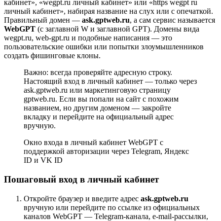
кабинет», «wegpt.ru личный кабинет» или «https wegpt ru
личный кабинет», набирая название на слух или с опечаткой.
Правильный домен —
ask.gptweb.ru
, а сам сервис называется
WebGPT
(с заглавной W и заглавной GPT). Домены вида
wegpt.ru, web-gpt.ru и подобные написания — это
пользовательские ошибки или попытки злоумышленников
создать фишинговые клоны.
Важно: всегда проверяйте адресную строку.
Настоящий вход в личный кабинет — только через
ask.gptweb.ru или маркетинговую страницу
gptweb.ru. Если вы попали на сайт с похожим
названием, но другим доменом — закройте
вкладку и перейдите на официальный адрес
вручную.
Окно входа в личный кабинет WebGPT с
поддержкой авторизации через Telegram, Яндекс
ID и VK ID
Пошаговый вход в личный кабинет
Откройте браузер и введите адрес
ask.gptweb.ru
вручную или перейдите по ссылке из официальных
каналов WebGPT — Telegram-канала, e-mail-рассылки,