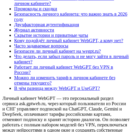
личном кабинете?
Промокоды и скидки
Безопасность личного кабинета: что важно знать в 2026
году
Двухфакторная аутентификация
Журнал активности
Скрытие истории и приватные чаты
Кому подойдёт личный кабинет WebGPT, а кому нет?
Часто задаваемые вопросы
Безопасен ли личный кабинет на wegpt.ru?
Что делать, если забыл пароль и не могу зайти в личный
кабинет?
Работает ли личный кабинет WebGPT без VPN в
России?
Можно ли изменить тариф в личном кабинете без
отмены текущего?
В чём разница между WebGPT и UseGPT?
Личный кабинет WebGPT — это персональный раздел
сервиса ask.gptweb.ru, через который пользователи из России
и СНГ управляют подпиской на ChatGPT, Claude, Gemini и
DeepSeek, оплачивают тарифы российскими картами,
отменяют подписку и хранят историю диалогов. Он позволяет
работать с полным набором моделей без VPN, переключаться
между нейросетями в одном окне и сохранять собственные