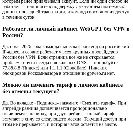
которым ранее привязывали аккаунт. Если ни один способ не
работает — напишите в поддержку с указанием платёжных
данных последней транзакции, и команда восстановит доступ
в течение суток.
Работает ли личный кабинет WebGPT без VPN в
России?
Да, с мая 2026 года команда вынесла фронтенд на российский
IP-адрес, и сервис работает у всех крупных провайдеров
России без VPN. Если страница всё же не открывается,
проблема почти всегда в локальных DNS — попробуйте
77.88.8.8 (Яндекс) или 1.1.1.1 (Cloudflare). Никаких
блокировок Роскомнадзора в отношении gptweb.ru нет.
Можно ли изменить тариф в личном кабинете
без отмены текущего?
Да. Во вкладке «Подписка» нажмите «Сменить тариф». При
апгрейде разница доплачивается пропорционально
оставшемуся периоду, при даунгрейде — новый тариф
вступает в силу со следующего месяца. Текущий доступ при
этом не прерывается, и история чатов остаётся на месте.