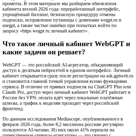
промпты. В этом материале мы разбираем обновления
кабинета весной 2026 года: переработанный интерфейс,
упрощённый биллинг, безопасную процедуру отмены
подписки, исправление путаницы с доменами wegpt.ru и
usegpt, а также частые ошибки при попытках войти по
запросу «https wegpt ru личный кабинет».
Что такое личный кабинет WebGPT и
какие задачи он решает?
WebGPT — это российский AI-агрегатор, объединяющий
доступ к десяткам нейросетей в едином интерфейсе. Личный
кабинет открывается сразу после регистрации на ask.gptweb.ru
и становится главной точкой управления всеми функциями
сервиса. В отличие от прямых подписок на ChatGPT Plus или
Claude Pro, доступ через личный кабинет WebGPT работает в
России без VPN: оплата идёт через локальные платёжные
шлюзы, а трафик к моделям проходит через российский
фронтенд.
По данным исследования Mediascope, опубликованного в
феврале 2026 года, более 8,2 миллиона россиян регулярно
пользуются AI-чатами. Из них около 41% перешли на
отечественные сервисы-агрегаторы — это связано с