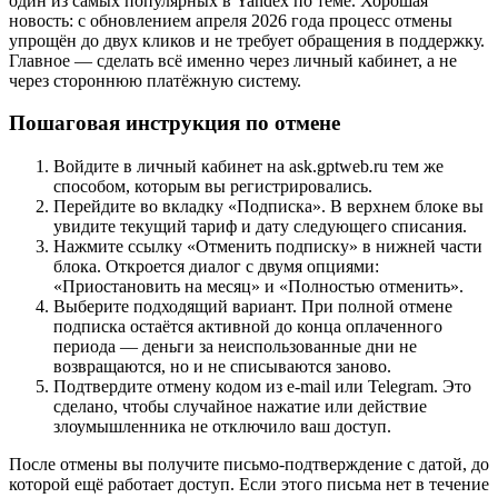
один из самых популярных в Yandex по теме. Хорошая
новость: с обновлением апреля 2026 года процесс отмены
упрощён до двух кликов и не требует обращения в поддержку.
Главное — сделать всё именно через личный кабинет, а не
через стороннюю платёжную систему.
Пошаговая инструкция по отмене
Войдите в личный кабинет на ask.gptweb.ru тем же
способом, которым вы регистрировались.
Перейдите во вкладку «Подписка». В верхнем блоке вы
увидите текущий тариф и дату следующего списания.
Нажмите ссылку «Отменить подписку» в нижней части
блока. Откроется диалог с двумя опциями:
«Приостановить на месяц» и «Полностью отменить».
Выберите подходящий вариант. При полной отмене
подписка остаётся активной до конца оплаченного
периода — деньги за неиспользованные дни не
возвращаются, но и не списываются заново.
Подтвердите отмену кодом из e-mail или Telegram. Это
сделано, чтобы случайное нажатие или действие
злоумышленника не отключило ваш доступ.
После отмены вы получите письмо-подтверждение с датой, до
которой ещё работает доступ. Если этого письма нет в течение