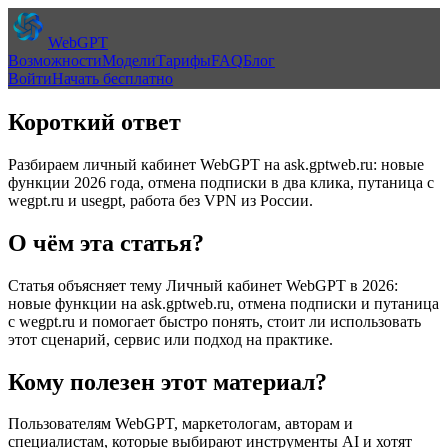
WebGPT
Возможности
Модели
Тарифы
FAQ
Блог
Войти
Начать бесплатно
Короткий ответ
Разбираем личный кабинет WebGPT на ask.gptweb.ru: новые
функции 2026 года, отмена подписки в два клика, путаница с
wegpt.ru и usegpt, работа без VPN из России.
О чём эта статья?
Статья объясняет тему
Личный кабинет WebGPT в 2026:
новые функции на ask.gptweb.ru, отмена подписки и путаница
с wegpt.ru
и помогает быстро понять, стоит ли использовать
этот сценарий, сервис или подход на практике.
Кому полезен этот материал?
Пользователям WebGPT, маркетологам, авторам и
специалистам, которые выбирают инструменты AI и хотят