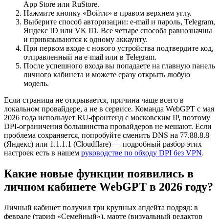
App Store или RuStore.
Нажмите кнопку «Войти» в правом верхнем углу.
Выберите способ авторизации: e-mail и пароль, Telegram,
Яндекс ID или VK ID. Все четыре способа равнозначны
и привязываются к одному аккаунту.
При первом входе с нового устройства подтвердите код,
отправленный на e-mail или в Telegram.
После успешного входа вы попадаете на главную панель
личного кабинета и можете сразу открыть любую
модель.
Если страница не открывается, причина чаще всего в
локальном провайдере, а не в сервисе. Команда WebGPT с мая
2026 года использует RU-фронтенд с московским IP, поэтому
DPI-ограничения большинства провайдеров не мешают. Если
проблема сохраняется, попробуйте сменить DNS на 77.88.8.8
(Яндекс) или 1.1.1.1 (Cloudflare) — подробный разбор этих
настроек есть в нашем
руководстве по обходу DPI без VPN
.
Какие новые функции появились в
личном кабинете WebGPT в 2026 году?
Личный кабинет получил три крупных апдейта подряд: в
феврале (тариф «Семейный»), марте (визуальный редактор