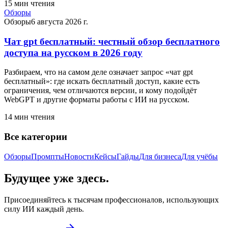
15
мин чтения
Обзоры
Обзоры
6 августа 2026 г.
Чат gpt бесплатный: честный обзор бесплатного
доступа на русском в 2026 году
Разбираем, что на самом деле означает запрос «чат gpt
бесплатный»: где искать бесплатный доступ, какие есть
ограничения, чем отличаются версии, и кому подойдёт
WebGPT и другие форматы работы с ИИ на русском.
14
мин чтения
Все категории
Обзоры
Промпты
Новости
Кейсы
Гайды
Для бизнеса
Для учёбы
Будущее уже здесь.
Присоединяйтесь к тысячам профессионалов, использующих
силу ИИ каждый день.
arrow_forward