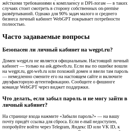
жёсткими требованиями к комплаенсу и DPI-логам — в таких
случаях стоит смотреть в сторону собственных on-premise
развёртываний. Однако для 90% задач малого и среднего
бизнеса личный кабинет WebGPT покрывает потребности
полностью.
Часто задаваемые вопросы
Безопасен ли личный кабинет на wegpt.ru?
Домен wegpt.ru не является официальным. Настоящий личный
кабинет — только на ask.gptweb.ru. Если вы по ошибке вошли
на wegpt.ru, gpt-web.ru или похожий домен и ввели там пароль
— немедленно смените его на настоящем сайте и включите
двухфакторную аутентификацию. Сообщите о фишинге
команде WebGPT через виджет поддержки.
Что делать, если забыл пароль и не могу зайти в
личный кабинет?
На странице входа нажмите «Забыли пароль?» — на вашу
почту придёт ссылка для сброса. Если e-mail недоступен,
попробуйте войти через Telegram, Яндекс ID или VK ID, к