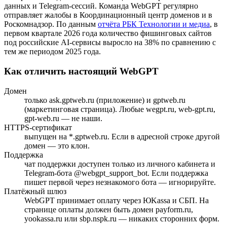
данных и Telegram-сессий. Команда WebGPT регулярно
отправляет жалобы в Координационный центр доменов и в
Роскомнадзор. По данным
отчёта РБК Технологии и медиа
, в
первом квартале 2026 года количество фишинговых сайтов
под российские AI-сервисы выросло на 38% по сравнению с
тем же периодом 2025 года.
Как отличить настоящий WebGPT
Домен
только ask.gptweb.ru (приложение) и gptweb.ru
(маркетинговая страница). Любые wegpt.ru, web-gpt.ru,
gpt-web.ru — не наши.
HTTPS-сертификат
выпущен на *.gptweb.ru. Если в адресной строке другой
домен — это клон.
Поддержка
чат поддержки доступен только из личного кабинета и
Telegram-бота @webgpt_support_bot. Если поддержка
пишет первой через незнакомого бота — игнорируйте.
Платёжный шлюз
WebGPT принимает оплату через ЮKassa и СБП. На
странице оплаты должен быть домен payform.ru,
yookassa.ru или sbp.nspk.ru — никаких сторонних форм.