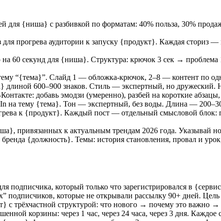
ей для {ниша} с разбивкой по форматам: 40% польза, 30% прода
для прогрева аудитории к запуску {продукт}. Каждая сториз — 
на 60 секунд для {ниша}. Структура: крючок 3 сек → проблема 
 тему “{тема}”. Слайд 1 — обложка-крючок, 2–8 — контент по о
} длиной 600–900 знаков. Стиль — экспертный, но дружеский. 
онтакте: добавь эмодзи (умеренно), разбей на короткие абзацы
n на тему {тема}. Тон — экспертный, без воды. Длина — 200–3
огрева к {продукт}. Каждый пост — отдельный смысловой бло
ша}, привязанных к актуальным трендам 2026 года. Указывай но
ренда {должность}. Темы: история становления, провал и урок,
ля подписчика, который только что зарегистрировался в {сервис
 подписчиков, которые не открывали рассылку 90+ дней. Цель —
т} с трёхчастной структурой: что нового → почему это важно →
енной корзины: через 1 час, через 24 часа, через 3 дня. Каждо