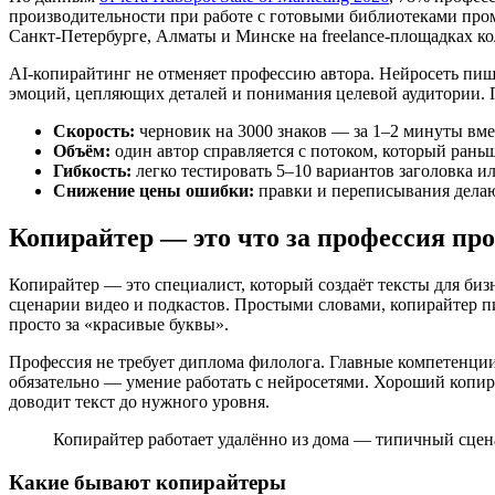
производительности при работе с готовыми библиотеками промп
Санкт-Петербурге, Алматы и Минске на freelance-площадках ко
AI-копирайтинг не отменяет профессию автора. Нейросеть пише
эмоций, цепляющих деталей и понимания целевой аудитории. П
Скорость:
черновик на 3000 знаков — за 1–2 минуты вмес
Объём:
один автор справляется с потоком, который раньш
Гибкость:
легко тестировать 5–10 вариантов заголовка ил
Снижение цены ошибки:
правки и переписывания делаю
Копирайтер — это что за профессия пр
Копирайтер — это специалист, который создаёт тексты для бизн
сценарии видео и подкастов. Простыми словами, копирайтер пиш
просто за «красивые буквы».
Профессия не требует диплома филолога. Главные компетенци
обязательно — умение работать с нейросетями. Хороший копира
доводит текст до нужного уровня.
Копирайтер работает удалённо из дома — типичный сцен
Какие бывают копирайтеры