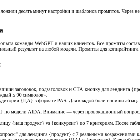
вложили десять минут настройки и шаблонов промптов. Через нед
а
з опыта команды WebGPT и наших клиентов. Все промпты соста
абильный результат на любой модели. Промпты для копирайтинга
%
апиши заголовок, подзаголовок и CTA-кнопку для лендинга {пр
 каждый ≤ 90 символов».
удитории {ЦА} в формате PAS. Для каждой боли напиши абзац:
 по модели AIDA. Внимание — через провокационный вопрос, и
ицу {наш продукт} vs {конкурент} по 7 критериям. После табл
опросы” для лендинга {продукт} с 7 реальными возражениями к
ва от вымышленных клиентов {ЦА} о {продукте}. Каждый отзыв