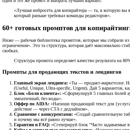
один и тот же промпт и выбрать лучший вариант.
«Лучшая нейросеть для копирайтера — та, в которую вы 
который раньше требовал команды редакторов».
60+ готовых промптов для копирайтинг
Ниже — рабочая библиотека промптов, которые мы собрали и
ограничения». Это та структура, которая даёт максимально ст
скобках.
Структура промпта определяет качество результата на 80
Промпты для продающих текстов и лендингов
Главный экран лендинга:
«Ты — продакт-маркетолог. Н
(Useful, Unique, Ultra-specific, Urgent). Дай 5 вариантов,
Блок «Боли клиента»:
«Сформулируй 5 главных болей а
эмпатичный, без воды».
Оффер по AIDA:
«Напиши продающий текст для {услуга}
действие — через CTA с дедлайном».
Сравнение с конкурентами:
«Создай сравнительную табл
и почему мы всё равно лучше».
Гарантии и FAQ:
«Сгенерируй блок “Часто задаваемые в
Кейсы и социальные доказательства:
«Напиши три отзы