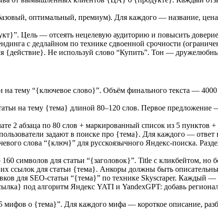
зовый, оптимальный, премиум). Для каждого — название, цена, 
т}”. Цель — отсеять нецелевую аудиторию и повысить доверие 
динга с дедлайном по технике сдвоенной срочности (ограничен
я {действие}. Не используй слово “Купить”. Тон — дружелюбны
 на тему “{ключевое слово}”. Объём финального текста — 400
тьи на тему {тема} длиной 80–120 слов. Первое предложение —
те 2 абзаца по 80 слов + маркированный список из 5 пунктов +
ользователи задают в поиске про {тема}. Для каждого — ответ 
чевого слова “{ключ}” для русскоязычного Яндекс-поиска. Раз
о 160 символов для статьи “{заголовок}”. Title с кликбейтом, но
х ссылок для статьи {тема}. Анкоры должны быть описательными
вков для SEO-статьи “{тема}” по технике Skyscraper. Каждый —
ылка} под алгоритм Яндекс YATI и YandexGPT: добавь регионал
“5 мифов о {тема}”. Для каждого мифа — короткое описание, ра