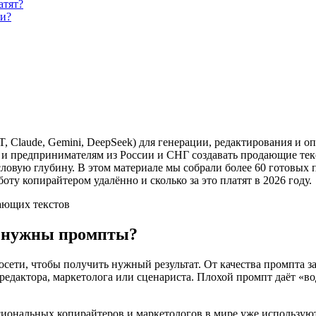
атят?
ми?
, Claude, Gemini, DeepSeek) для генерации, редактирования и 
 и предпринимателям из России и СНГ создавать продающие текс
ысловую глубину. В этом материале мы собрали более 60 готовых
оту копирайтером удалённо и сколько за это платят в 2026 году.
дающих текстов
м нужны промпты?
осети, чтобы получить нужный результат. От качества промпта 
редактора, маркетолога или сценариста. Плохой промпт даёт «в
сиональных копирайтеров и маркетологов в мире уже используют