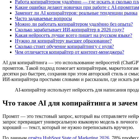
Работа копирайтером удалённо — где искать и сколько пл
Какие ошибки делают новички при работе с AI-промпта
Заменит ли AI копирайтеров: реальные тенденции рынка
Часто задаваемые вопросы
Можно ли работать копирайтером удалённо без опыта?
Сколько зарабатывает ИИ-копирайтер в 2026 году?
Какая нейросеть лучше всего пишет на русском языке?
Нужно ли копирайтеру высшее образование?
Сколько стоит обучение копирайтингу с нуля?
Чем отличается копирайтер от контент-менеджера?
AI для копирайтинга — это использование нейросетей (ChatGPT
промптов. Такой подход помогает копирайтерам, маркетологам
десятки раз быстрее, сохраняя при этом авторский стиль и см
ИИ-копирайтера простыми словами и рассказали, где искать раб
AI-копирайтер использует нейросеть для написания про
Что такое AI для копирайтинга и заче
Промпт — это текстовый запрос, который вы отправляете нейр
запрос превращает универсальную языковую модель в личного 
хороший — текст, который не нужно переписывать вручную.
По данным
отчёта HubSpot State of Marketing 2026
, 78% профес