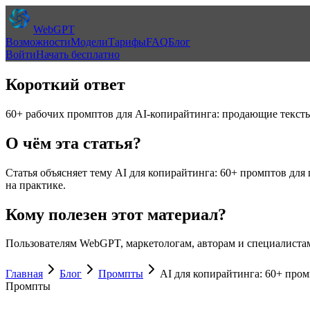
WebGPT
Возможности
Модели
Тарифы
FAQ
Блог
Войти
Начать бесплатно
Короткий ответ
60+ рабочих промптов для AI-копирайтинга: продающие тексты,
О чём эта статья?
Статья объясняет тему
AI для копирайтинга: 60+ промптов для
на практике.
Кому полезен этот материал?
Пользователям WebGPT, маркетологам, авторам и специалистам
Главная
Блог
Промпты
AI для копирайтинга: 60+ про
Промпты