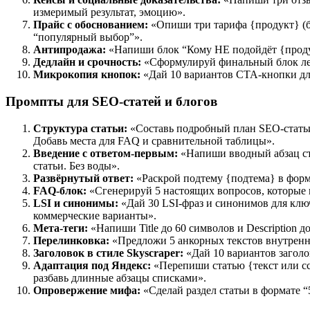
измеримый результат, эмоцию».
Прайс с обоснованием:
«Опиши три тарифа {продукт} (ба
“популярный выбор”».
Антипродажа:
«Напиши блок “Кому НЕ подойдёт {продук
Дедлайн и срочность:
«Сформулируй финальный блок лен
Микрокопия кнопок:
«Дай 10 вариантов CTA-кнопки дл
Промпты для SEO-статей и блогов
Структура статьи:
«Составь подробный план SEO-статьи
Добавь места для FAQ и сравнительной таблицы».
Введение с ответом-первым:
«Напиши вводный абзац ста
статьи. Без воды».
Развёрнутый ответ:
«Раскрой подтему {подтема} в форма
FAQ-блок:
«Сгенерируй 5 настоящих вопросов, которые п
LSI и синонимы:
«Дай 30 LSI-фраз и синонимов для клю
коммерческие варианты».
Мета-теги:
«Напиши Title до 60 символов и Description д
Перелинковка:
«Предложи 5 анкорных текстов внутренни
Заголовок в стиле Skyscraper:
«Дай 10 вариантов заголо
Адаптация под Яндекс:
«Перепиши статью {текст или сс
разбавь длинные абзацы списками».
Опровержение мифа:
«Сделай раздел статьи в формате 