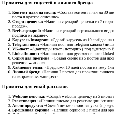
Промпты для соцсетей и личного бренда
Контент-план на месяц:
«Составь контент-план на 30 дн
поста и краткое описание».
Сториз-цепочка:
«Напиши сценарий цепочки из 7 сториз 
продаж».
Reels-сценарий:
«Напиши сценарий вертикального видео 
подписи на экране».
Карусель Instagram:
«Сделай карусель из 10 слайдов на
Telegram-пост:
«Напиши пост для Telegram-канала {ниша
VK-пост:
«Адаптируй текст {исходник} под аудиторию ВК
LinkedIn-пост:
«Напиши пост для русскоязычного LinkedI
Серия для прогрева:
«Создай серию из 5 постов для пр
решение → анонс».
Хайповые темы:
«Предложи 10 идей постов на тему {ни
Личный бренд:
«Напиши 7 постов для прокачки личного б
на возражение, манифест».
Промпты для email-рассылок
Welcome-цепочка:
«Создай welcome-цепочку из 5 писем д
Реактивация:
«Напиши письмо для реактивации “спящих”
Анонс продукта:
«Сделай письмо-анонс запуска {продук
Брошенная корзина:
«Напиши серию из 3 писем для брош