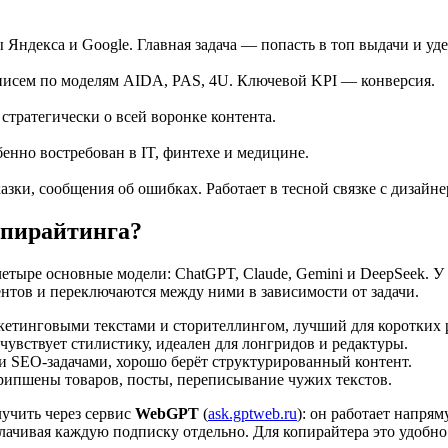
ндекса и Google. Главная задача — попасть в топ выдачи и уде
 писем по моделям AIDA, PAS, 4U. Ключевой KPI — конверсия.
 стратегически о всей воронке контента.
нно востребован в IT, финтехе и медицине.
зки, сообщения об ошибках. Работает в тесной связке с дизайне
опирайтинга?
четыре основные модели: ChatGPT, Claude, Gemini и DeepSeek. 
нтов и переключаются между ними в зависимости от задачи.
ркетинговыми текстами и сторителлингом, лучший для коротких
чувствует стилистику, идеален для лонгридов и редактуры.
 и SEO-задачами, хорошо берёт структурированный контент.
рипшены товаров, посты, переписывание чужих текстов.
учить через сервис
WebGPT
(
ask.gptweb.ru
): он работает напря
плачивая каждую подписку отдельно. Для копирайтера это удобно 