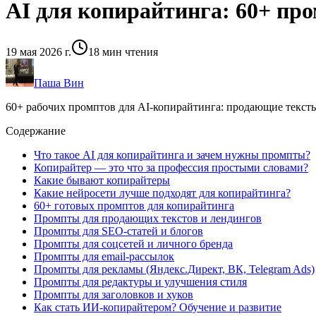
AI для копирайтинга: 60+ пр
19 мая 2026 г.
18
мин чтения
Паша Вин
60+ рабочих промптов для AI-копирайтинга: продающие тексты,
Содержание
Что такое AI для копирайтинга и зачем нужны промпты?
Копирайтер — это что за профессия простыми словами?
Какие бывают копирайтеры
Какие нейросети лучше подходят для копирайтинга?
60+ готовых промптов для копирайтинга
Промпты для продающих текстов и лендингов
Промпты для SEO-статей и блогов
Промпты для соцсетей и личного бренда
Промпты для email-рассылок
Промпты для рекламы (Яндекс.Директ, ВК, Telegram Ads)
Промпты для редактуры и улучшения стиля
Промпты для заголовков и хуков
Как стать ИИ-копирайтером? Обучение и развитие