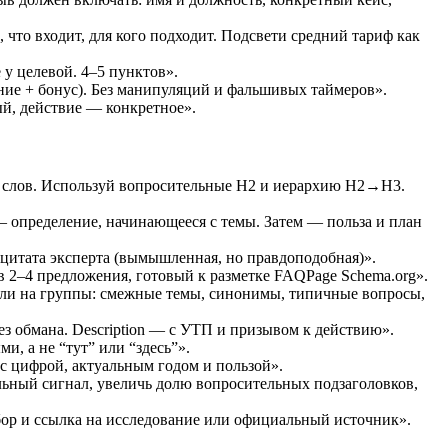
что входит, для кого подходит. Подсвети средний тариф как
у целевой. 4–5 пунктов».
ие + бонус). Без манипуляций и фальшивых таймеров».
й, действие — конкретное».
0 слов. Используй вопросительные H2 и иерархию H2→H3.
 определение, начинающееся с темы. Затем — польза и план
 цитата эксперта (вымышленная, но правдоподобная)».
в 2–4 предложения, готовый к разметке FAQPage Schema.org».
дели на группы: смежные темы, синонимы, типичные вопросы,
 без обмана. Description — с УТП и призывом к действию».
, а не “тут” или “здесь”».
 с цифрой, актуальным годом и пользой».
ьный сигнал, увеличь долю вопросительных подзаголовков,
збор и ссылка на исследование или официальный источник».