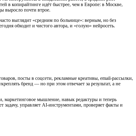
ей в копирайтинге идёт быстрее, чем в Европе: в Москве,
ды выросло почти втрое.
часто выглядит «средним по больнице»: верным, но без
одня обходит и чистого автора, и «голую» нейросеть.
оваров, посты в соцсети, рекламные креативы, email-рассылки,
реплять бренд — но при этом отвечает за результат, а не
и, маркетинговое мышление, навык редактуры и теперь
т задачу, управляет AI-инструментами, проверяет факты и