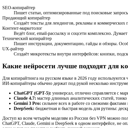
SEO-копирайтер
Пишет статьи, оптимизированные под поисковые запросы Я
Продающий копирайтер
Создаёт тексты для лендингов, рекламы и коммерческих
Контент-маркетолог
Ведёт блог, email-рассылку и соцсети комплексно. Думает
Технический копирайтер
Пишет инструкции, документацию, гайды и обзоры. Особе
UX-райтер
Создаёт микротексты внутри интерфейсов: кнопки, подска
Какие нейросети лучше подходят для к
Для копирайтинга на русском языке в 2026 году используются 
ИИ-копирайтеры обычно держат под рукой несколько инструме
ChatGPT (GPT-5):
универсал, отлично справляется с ма
Claude 4.7:
мастер длинных аналитических статей, тонко 
Gemini 3 Pro:
сильнее всех в работе со свежими фактами
DeepSeek:
бюджетная и быстрая модель для рутины: деск
Доступ ко всем четырём моделям из России без VPN можно пол
ChatGPT, Claude, Gemini и DeepSeek в одном интерфейсе, не о