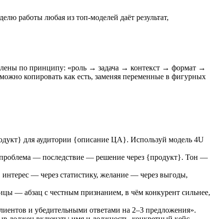
елю работы любая из топ-моделей даёт результат,
влены по принципу: «роль → задача → контекст → формат →
 можно копировать как есть, заменяя переменные в фигурных
одукт} для аудитории {описание ЦА}. Используй модель 4U
 проблема — последствие — решение через {продукт}. Тон —
нтерес — через статистику, желание — через выгоды,
ицы — абзац с честным признанием, в чём конкурент сильнее,
лиентов и убедительными ответами на 2–3 предложения».
 должен включать: имя и должность, конкретный кейс,