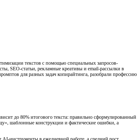
оптимизации текстов с помощью специальных запросов-
ты, SEO-статьи, рекламные креативы и email-рассылки в
 промптов для разных задач копирайтинга, разобрали профессию
зависит до 80% итогового текста: правильно сформулированный
оду», шаблонные конструкции и фактические ошибки, а
 AI-инструменты в ежедневной работе, а средний рост