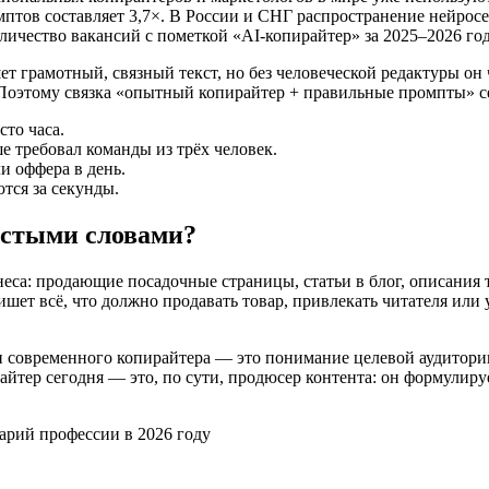
тов составляет 3,7×. В России и СНГ распространение нейросет
личество вакансий с пометкой «AI-копирайтер» за 2025–2026 го
т грамотный, связный текст, но без человеческой редактуры он 
оэтому связка «опытный копирайтер + правильные промпты» сег
то часа.
е требовал команды из трёх человек.
и оффера в день.
тся за секунды.
остыми словами?
еса: продающие посадочные страницы, статьи в блог, описания т
ет всё, что должно продавать товар, привлекать читателя или ук
и современного копирайтера — это понимание целевой аудитори
йтер сегодня — это, по сути, продюсер контента: он формулируе
арий профессии в 2026 году