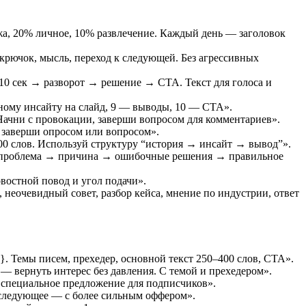
жа, 20% личное, 10% развлечение. Каждый день — заголовок
крючок, мысль, переход к следующей. Без агрессивных
10 сек → разворот → решение → CTA. Текст для голоса и
дному инсайту на слайд, 9 — выводы, 10 — CTA».
Начни с провокации, заверши вопросом для комментариев».
, заверши опросом или вопросом».
00 слов. Используй структуру “история → инсайт → вывод”».
к: проблема → причина → ошибочные решения → правильное
востной повод и угол подачи».
 неочевидный совет, разбор кейса, мнение по индустрии, ответ
}. Темы писем, прехедер, основной текст 250–400 слов, CTA».
 вернуть интерес без давления. С темой и прехедером».
 специальное предложение для подписчиков».
е следующее — с более сильным оффером».