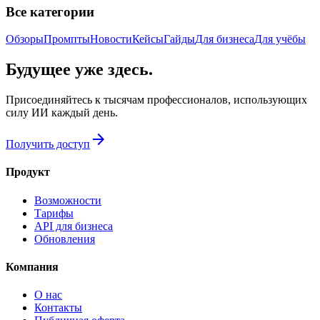
Все категории
Обзоры
Промпты
Новости
Кейсы
Гайды
Для бизнеса
Для учёбы
Будущее уже здесь.
Присоединяйтесь к тысячам профессионалов, использующих
силу ИИ каждый день.
arrow_forward
Получить доступ
Продукт
Возможности
Тарифы
API для бизнеса
Обновления
Компания
О нас
Контакты