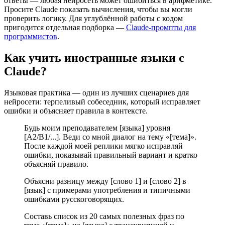
ответы — любая нейросеть может ошибиться в арифметике.
Просите Claude показать вычисления, чтобы вы могли
проверить логику. Для углублённой работы с кодом
пригодится отдельная подборка —
Claude-промпты для
программистов
.
Как учить иностранные языки с
Claude?
Языковая практика — один из лучших сценариев для
нейросети: терпеливый собеседник, который исправляет
ошибки и объясняет правила в контексте.
Будь моим преподавателем [языка] уровня
[A2/B1/...]. Веди со мной диалог на тему «[тема]».
После каждой моей реплики мягко исправляй
ошибки, показывай правильный вариант и кратко
объясняй правило.
Объясни разницу между [слово 1] и [слово 2] в
[язык] с примерами употребления и типичными
ошибками русскоговорящих.
Составь список из 20 самых полезных фраз по