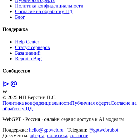
Публичная оферта
Политика конфиденциальности
Согласие на обработку ПД
Блог
Поддержка
Help Center
Статус серверов
База знаний
Report a Bug
Сообщество
send
alternate_email
W
© 2025 ИП Верстин П.С.
Политика конфиденциальности
Публичная оферта
Согласие на
обработку ПД
WebGPT · Россия · онлайн-сервис доступа к AI-моделям
Поддержка:
hello@gptweb.ru
·
Telegram:
@gptwebrubot
·
Документы:
оферта
,
политика
,
согласие