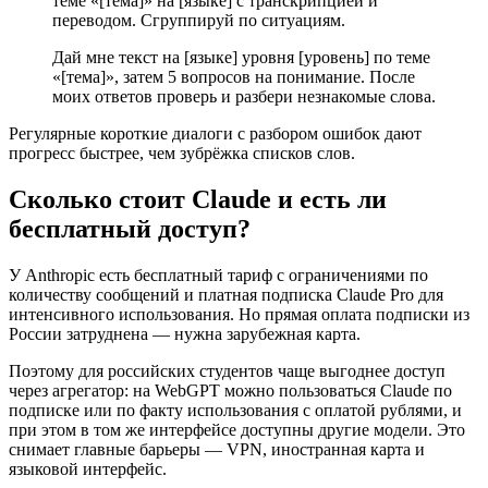
теме «[тема]» на [языке] с транскрипцией и
переводом. Сгруппируй по ситуациям.
Дай мне текст на [языке] уровня [уровень] по теме
«[тема]», затем 5 вопросов на понимание. После
моих ответов проверь и разбери незнакомые слова.
Регулярные короткие диалоги с разбором ошибок дают
прогресс быстрее, чем зубрёжка списков слов.
Сколько стоит Claude и есть ли
бесплатный доступ?
У Anthropic есть бесплатный тариф с ограничениями по
количеству сообщений и платная подписка Claude Pro для
интенсивного использования. Но прямая оплата подписки из
России затруднена — нужна зарубежная карта.
Поэтому для российских студентов чаще выгоднее доступ
через агрегатор: на WebGPT можно пользоваться Claude по
подписке или по факту использования с оплатой рублями, и
при этом в том же интерфейсе доступны другие модели. Это
снимает главные барьеры — VPN, иностранная карта и
языковой интерфейс.