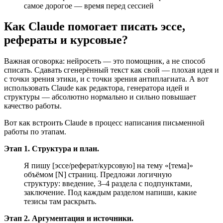
самое дорогое — время перед сессией
Как Claude помогает писать эссе,
рефераты и курсовые?
Важная оговорка: нейросеть — это помощник, а не способ
списать. Сдавать сгенерённый текст как свой — плохая идея и
с точки зрения этики, и с точки зрения антиплагиата. А вот
использовать Claude как редактора, генератора идей и
структуры — абсолютно нормально и сильно повышает
качество работы.
Вот как встроить Claude в процесс написания письменной
работы по этапам.
Этап 1. Структура и план.
Я пишу [эссе/реферат/курсовую] на тему «[тема]»
объёмом [N] страниц. Предложи логичную
структуру: введение, 3–4 раздела с подпунктами,
заключение. Под каждым разделом напиши, какие
тезисы там раскрыть.
Этап 2. Аргументация и источники.