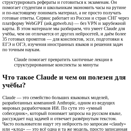
структурировать рефераты и готовиться к экзаменам. Он
помогает студентам и школьникам экономить часы на рутине
и по-настоящему понимать материал, а не просто получать
готовые ответы. Сервис работает из России и стран СНГ через
платформу WebGPT (ask.gptweb.ru) — без VPN и зарубежной
карты. В этом материале мы разбираем, что умеет Claude для
учёбы, чем он отличается от других нейросетей, и даём более
35 готовых промптов — для конспектов, эссе, подготовки к
ЕГЭ и ОГЭ, изучения иностранных языков и решения задач
по точным наукам.
Claude помогает превратить хаотичные лекции в
структурированные конспекты за минуты
Что такое Claude и чем он полезен для
учёбы?
Claude — это семейство больших языковых моделей,
разработанных компанией Anthropic, одним из ведущих
мировых разработчиков ИИ. По сути это «умный
собеседник», который понимает запросы на русском языке,
рассуждает над задачей и отвечает развёрнутым текстом.
Часто пользователи ищут эту нейросеть по запросам «claudy»
или «клод» — это всё одна и та же модель, просто записанная