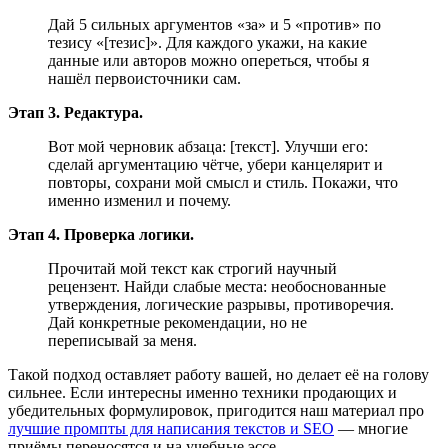
Дай 5 сильных аргументов «за» и 5 «против» по
тезису «[тезис]». Для каждого укажи, на какие
данные или авторов можно опереться, чтобы я
нашёл первоисточники сам.
Этап 3. Редактура.
Вот мой черновик абзаца: [текст]. Улучши его:
сделай аргументацию чётче, убери канцелярит и
повторы, сохрани мой смысл и стиль. Покажи, что
именно изменил и почему.
Этап 4. Проверка логики.
Прочитай мой текст как строгий научный
рецензент. Найди слабые места: необоснованные
утверждения, логические разрывы, противоречия.
Дай конкретные рекомендации, но не
переписывай за меня.
Такой подход оставляет работу вашей, но делает её на голову
сильнее. Если интересны именно техники продающих и
убедительных формулировок, пригодится наш материал про
лучшие промпты для написания текстов и SEO
— многие
приёмы переносятся и на учебные эссе.