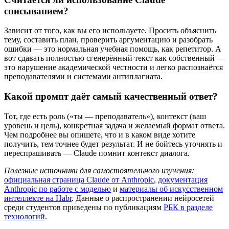
списыванием?
Зависит от того, как вы его используете. Просить объяснить
тему, составить план, проверить аргументацию и разобрать
ошибки — это нормальная учебная помощь, как репетитор. А
вот сдавать полностью сгенерённый текст как собственный —
это нарушение академической честности и легко распознаётся
преподавателями и системами антиплагиата.
Какой промпт даёт самый качественный ответ?
Тот, где есть роль («ты — преподаватель»), контекст (ваш
уровень и цель), конкретная задача и желаемый формат ответа.
Чем подробнее вы опишете, что и в каком виде хотите
получить, тем точнее будет результат. И не бойтесь уточнять и
переспрашивать — Claude помнит контекст диалога.
Полезные источники для самостоятельного изучения:
официальная страница Claude от Anthropic
,
документация
Anthropic по работе с моделью
и
материалы об искусственном
интеллекте на Habr
. Данные о распространении нейросетей
среди студентов приведены по публикациям
РБК в разделе
технологий
.