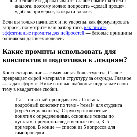
Уточняйте и дорабатывайте: Claude помнит контекст
диалога, поэтому можно попросить «сделай проще»,
«добавь примеры», «сократи вдвое».
Если вы только начинаете и не уверены, как формулировать
запросы, посмотрите наш разбор того,
как писать
эффективные промпты для нейросетей
— базовые принципы
одинаковы для всех моделей.
Какие промпты использовать для
конспектов и подготовки к лекциям?
Конспектирование — самая частая боль студента. Claude
превращает сырой материал в структуру за секунды. Главное
— задать формат. Ниже готовые шаблоны: подставьте свою
тему в квадратные скобки.
Ты — опытный преподаватель. Составь
подробный конспект по теме «[тема]» для студента
[курс/специальность]. Структура: ключевые
понятия с определениями, основные тезисы по
пунктам, причинно-следственные связи, 3–5
примеров. В конце — список из 5 вопросов для
самопроверки.