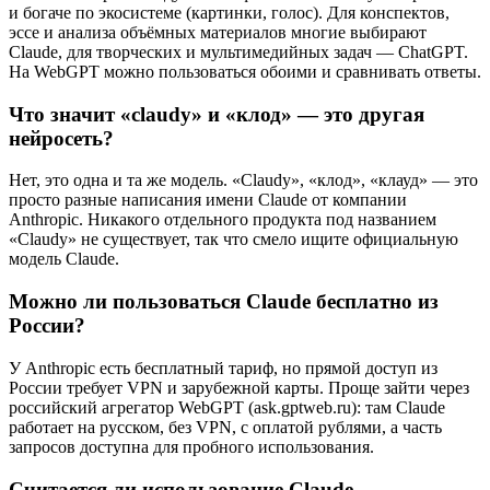
и богаче по экосистеме (картинки, голос). Для конспектов,
эссе и анализа объёмных материалов многие выбирают
Claude, для творческих и мультимедийных задач — ChatGPT.
На WebGPT можно пользоваться обоими и сравнивать ответы.
Что значит «claudy» и «клод» — это другая
нейросеть?
Нет, это одна и та же модель. «Claudy», «клод», «клауд» — это
просто разные написания имени Claude от компании
Anthropic. Никакого отдельного продукта под названием
«Claudy» не существует, так что смело ищите официальную
модель Claude.
Можно ли пользоваться Claude бесплатно из
России?
У Anthropic есть бесплатный тариф, но прямой доступ из
России требует VPN и зарубежной карты. Проще зайти через
российский агрегатор WebGPT (ask.gptweb.ru): там Claude
работает на русском, без VPN, с оплатой рублями, а часть
запросов доступна для пробного использования.
Считается ли использование Claude