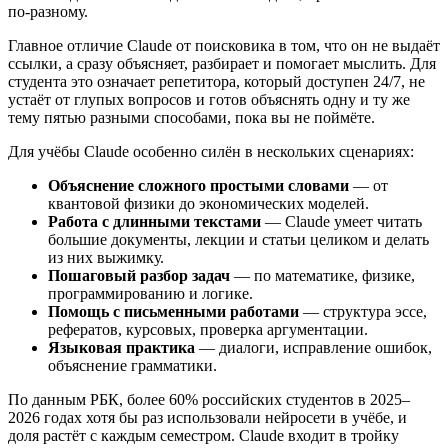
по-разному.
Главное отличие Claude от поисковика в том, что он не выдаёт
ссылки, а сразу объясняет, разбирает и помогает мыслить. Для
студента это означает репетитора, который доступен 24/7, не
устаёт от глупых вопросов и готов объяснять одну и ту же
тему пятью разными способами, пока вы не поймёте.
Для учёбы Claude особенно силён в нескольких сценариях:
Объяснение сложного простыми словами
— от
квантовой физики до экономических моделей.
Работа с длинными текстами
— Claude умеет читать
большие документы, лекции и статьи целиком и делать
из них выжимку.
Пошаговый разбор задач
— по математике, физике,
программированию и логике.
Помощь с письменными работами
— структура эссе,
рефератов, курсовых, проверка аргументации.
Языковая практика
— диалоги, исправление ошибок,
объяснение грамматики.
По данным РБК, более 60% российских студентов в 2025–
2026 годах хотя бы раз использовали нейросети в учёбе, и
доля растёт с каждым семестром. Claude входит в тройку