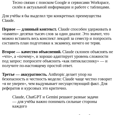
Тесно связан с поиском Google и сервисами Workspace,
силён в актуальной информации и работе с таблицами.
Для учёбы я бы выделил три конкретных преимущества
Claude.
Первое — длинный контекст.
Claude способен удерживать в
«памяти» десятки тысяч слов за один диалог. Это значит, что
можно вставить весь конспект лекций за семестр и попросить
составить план подготовки к экзамену, ничего не теряя.
Второе — качество объяснений.
Claude склонен объяснять не
«что», а «почему», и хорошо адаптирует уровень сложности
под запрос: попросите объяснить «как пятикласснику» — и
получите по-настоящему простой ответ.
Третье — аккуратность.
Anthropic делает упор на
безопасность и честность модели: Claude чаще честно говорит
«я не уверен», чем выдумывает несуществующий факт. Для
рефератов и курсовых это критично.
Claude, ChatGPT и Gemini решают разные задачи
— для учёбы важно понимать сильные стороны
каждого