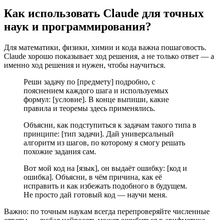
Как использовать Claude для точных
наук и программирования?
Для математики, физики, химии и кода важна пошаговость.
Claude хорошо показывает ход решения, а не только ответ — а
именно ход решения и нужен, чтобы научиться.
Реши задачу по [предмету] подробно, с
пояснением каждого шага и используемых
формул: [условие]. В конце выпиши, какие
правила и теоремы здесь применялись.
Объясни, как подступиться к задачам такого типа в
принципе: [тип задачи]. Дай универсальный
алгоритм из шагов, по которому я смогу решать
похожие задания сам.
Вот мой код на [язык], он выдаёт ошибку: [код и
ошибка]. Объясни, в чём причина, как её
исправить и как избежать подобного в будущем.
Не просто дай готовый код — научи меня.
Важно: по точным наукам всегда перепроверяйте численные