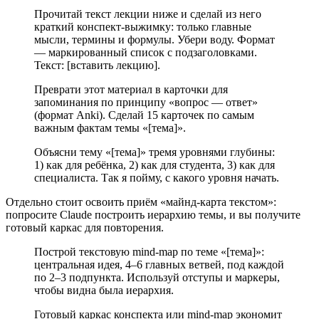
Прочитай текст лекции ниже и сделай из него
краткий конспект-выжимку: только главные
мысли, термины и формулы. Убери воду. Формат
— маркированный список с подзаголовками.
Текст: [вставить лекцию].
Преврати этот материал в карточки для
запоминания по принципу «вопрос — ответ»
(формат Anki). Сделай 15 карточек по самым
важным фактам темы «[тема]».
Объясни тему «[тема]» тремя уровнями глубины:
1) как для ребёнка, 2) как для студента, 3) как для
специалиста. Так я пойму, с какого уровня начать.
Отдельно стоит освоить приём «майнд-карта текстом»:
попросите Claude построить иерархию темы, и вы получите
готовый каркас для повторения.
Построй текстовую mind-map по теме «[тема]»:
центральная идея, 4–6 главных ветвей, под каждой
по 2–3 подпункта. Используй отступы и маркеры,
чтобы видна была иерархия.
Готовый каркас конспекта или mind-map экономит