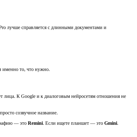
я Pro лучше справляется с длинными документами и
 именно то, что нужно.
т лица. К Google и к диалоговым нейросетям отношения не
просто созвучное название.
графию — это
Remini
. Если ищете планшет — это
Gmini
.