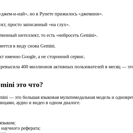
«джем-и-най», но в Рунете прижилось «джемини».
кт, просто записанный «на слух».
енный интеллект, то есть «нейросеть Gemini».
еется в виду снова Gemini.
т именно Google, а не сторонний сервис.
превысила 400 миллионов активных пользователей в месяц — эт
mini это что?
emini — это большая языковая мультимодальная модель и одновре
блицами, аудио и видео в одном диалоге.
языком;
 научного реферата;