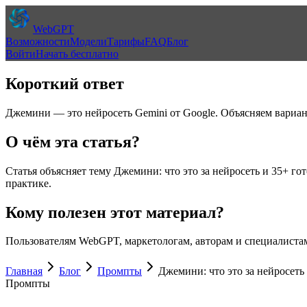
WebGPT
Возможности
Модели
Тарифы
FAQ
Блог
Войти
Начать бесплатно
Короткий ответ
Джемини — это нейросеть Gemini от Google. Объясняем вариант
О чём эта статья?
Статья объясняет тему
Джемини: что это за нейросеть и 35+ го
практике.
Кому полезен этот материал?
Пользователям WebGPT, маркетологам, авторам и специалистам
Главная
Блог
Промпты
Джемини: что это за нейросеть
Промпты