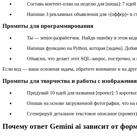
Составь контент-план на неделю для [ниша]: 7 идей
Напиши 3 рекламных объявления для «[оффер]» в с
Промпты для программирования
Ты — senior-разработчик. Найди ошибку в этом код
Напиши функцию на Python, которая [задача]. Доба
Объясни, что делает этот SQL-запрос, построчно, и 
Если код — ваша основная задача, обратите внимание и на др
Промпты для творчества и работы с изображени
Придумай 10 идей для названия [проект]: 5 коротк
Опиши на основе загруженной фотографии, что на н
Сгенерируй детальное текстовое описание (промпт) 
Почему ответ Gemini ai зависит от фор