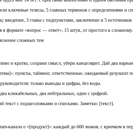
дели ключевые тезисы, 5 главных терминов с определениями и сп
иц: введение, 3 главы с подпунктами, заключение и 5 источников 
 в формате «вопрос — ответ», 15 штук, от простого к сложному.
ъяснение сложных тем
во и кратко, сохрани смысл, убери канцелярит. Дай два вариант
тема]»: пункты, тайминг, ответственные, ожидаемый результат п
 руководителя: только выводы и цифры, без воды.
 два кликабельных, два нейтральных, один с цифрой.
 текст с подзаголовками и списками. Заметки: [текст].
m-канала о «[продукт]»: каждый до 600 знаков, с крючком в пе