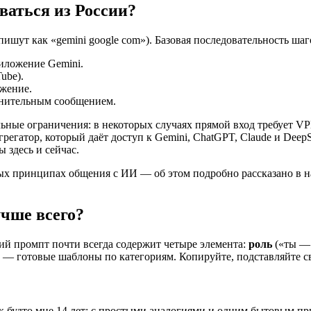
оваться из России?
пишут как «gemini google com»). Базовая последовательность шаг
риложение Gemini.
ube).
ажение.
лнительным сообщением.
ьные ограничения: в некоторых случаях прямой вход требует VP
егатор, который даёт доступ к Gemini, ChatGPT, Claude и Deep
 здесь и сейчас.
зовых принципах общения с ИИ — об этом подробно рассказано в
чше всего?
ий промпт почти всегда содержит четыре элемента:
роль
(«ты — 
 — готовые шаблоны по категориям. Копируйте, подставляйте св
ак будто мне 14 лет: с простыми аналогиями и одним бытовым пр