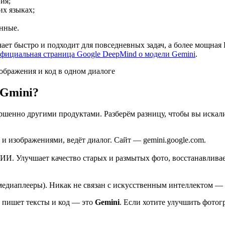
ия;
их языках;
анные.
чает быстро и подходит для повседневных задач, а более мощна
фициальная страница Google DeepMind о модели Gemini
.
ображения и код в одном диалоге
 Gmini?
ршенно другими продуктами. Разберём разницу, чтобы вы искали
м и изображениями, ведёт диалог. Сайт — gemini.google.com.
И. Улучшает качество старых и размытых фото, восстанавливае
едиаплееры). Никак не связан с искусственным интеллектом — 
 пишет тексты и код — это
Gemini
. Если хотите улучшить фото