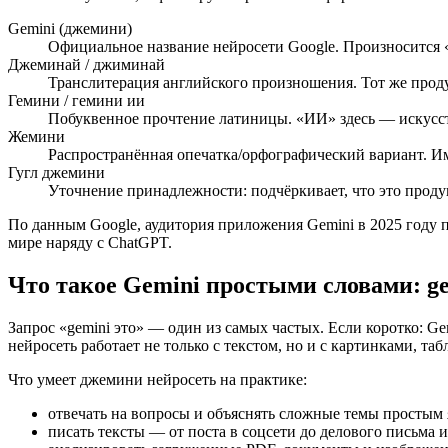
Gemini (джемини)
Официальное название нейросети Google. Произносится 
Джеминай / джиминай
Транслитерация английского произношения. Тот же проду
Гемини / гемини ии
Побуквенное прочтение латиницы. «ИИ» здесь — искусств
Жемини
Распространённая опечатка/орфографический вариант. Им
Гугл джемини
Уточнение принадлежности: подчёркивает, что это продук
По данным Google, аудитория приложения Gemini в 2025 году 
мире наряду с ChatGPT.
Что такое Gemini простыми словами: ge
Запрос «gemini это» — один из самых частых. Если коротко: G
нейросеть работает не только с текстом, но и с картинками, та
Что умеет джемини нейросеть на практике:
отвечать на вопросы и объяснять сложные темы простым 
писать тексты — от поста в соцсети до делового письма и