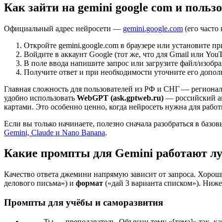
Как зайти на gemini google com и польз
Официальный адрес нейросети —
gemini.google.com
(его часто 
Откройте gemini.google.com в браузере или установите п
Войдите в аккаунт Google (тот же, что для Gmail или YouT
В поле ввода напишите запрос или загрузите файл/изобр
Получите ответ и при необходимости уточните его допо
Главная сложность для пользователей из РФ и СНГ — регионал
удобно использовать
WebGPT (ask.gptweb.ru)
— российский агр
картами. Это особенно ценно, когда нейросеть нужна для работы
Если вы только начинаете, полезно сначала разобраться в ба
Gemini, Claude и Nano Banana
.
Какие промпты для Gemini работают лу
Качество ответа джемини напрямую зависит от запроса. Хорош
делового письма») и
формат
(«дай 3 варианта списком»). Ниже
Промпты для учёбы и саморазвития
Ты — преподаватель. Объясни тему «[тема]» так, к