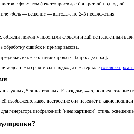
 постов с форматом (текст/опрос/видео) и краткой подводкой.
тиле «боль — решение — выгода», по 2–3 предложения.
е, объясни причину простыми словами и дай исправленный вариа
вь обработку ошибок и пример вызова.
предложи, как его оптимизировать. Запрос: [запрос].
угие модели: мы сравнивали подходы в материале
готовые промпт
ями
их и звучных, 5 описательных. К каждому — одно предложение п
ей изображено, какое настроение она передаёт и какие подписи 
для генератора изображений: [идея картинки], стиль, освещение,
мулировки?