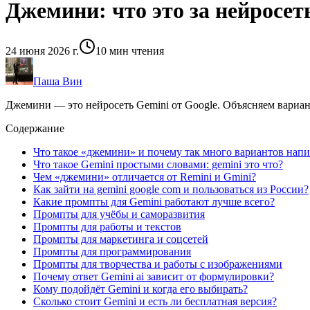
Джемини: что это за нейросет
24 июня 2026 г.
10
мин чтения
Паша Вин
Джемини — это нейросеть Gemini от Google. Объясняем вариант
Содержание
Что такое «джемини» и почему так много вариантов нап
Что такое Gemini простыми словами: gemini это что?
Чем «джемини» отличается от Remini и Gmini?
Как зайти на gemini google com и пользоваться из России?
Какие промпты для Gemini работают лучше всего?
Промпты для учёбы и саморазвития
Промпты для работы и текстов
Промпты для маркетинга и соцсетей
Промпты для программирования
Промпты для творчества и работы с изображениями
Почему ответ Gemini ai зависит от формулировки?
Кому подойдёт Gemini и когда его выбирать?
Сколько стоит Gemini и есть ли бесплатная версия?