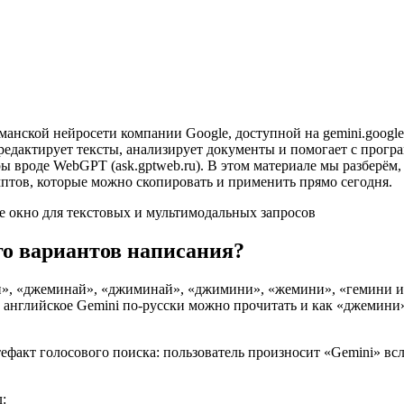
анской нейросети компании Google, доступной на gemini.google
и редактирует тексты, анализирует документы и помогает с прогр
ы вроде WebGPT (ask.gptweb.ru). В этом материале мы разберём,
птов, которые можно скопировать и применить прямо сегодня.
е окно для текстовых и мультимодальных запросов
го вариантов написания?
и», «джеминай», «джиминай», «джимини», «жемини», «гемини ии
о английское Gemini по-русски можно прочитать и как «джемини» 
факт голосового поиска: пользователь произносит «Gemini» всл
: