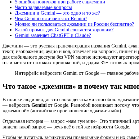
5 ошибок новичков при работе с джемини
Часто задаваемые вопросы
Джемини и Gemini — это одно и то же?
Чем Gemini отличается от Remini?
Можно ли пользоваться джемини из России бесплатно?
Какой промпт для Gemini считается хорошим?
Gemini заменяет ChatGPT и Claude?
Джемини — это русская транслитерация названия Gemini, флагм
текст, изображения, аудио и код, отвечает на вопросы, пишет 
для стабильного доступа без VPN многие используют агрегатор
отличается от похожих приложений, и дадим 35+ готовых пром
Интерфейс нейросети Gemini от Google — главное рабоче
Что такое «джемини» и почему так мно
В поиске люди вводят это слово десятками способов: «джемин
— нейросеть
Gemini
от Google. Разнобой возникает потому, чт
«джеминай» (английское произношение «джем-и-най»).
Отдельная история — запрос «нам гун мин». Это типичный арте
видели такой запрос — речь всё о той же нейросети Google.
Чтобы не путаться, зафиксируем правильные формы и их смысл