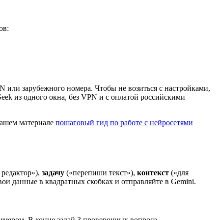
ов:
N или зарубежного номера. Чтобы не возиться с настройками,
Seek из одного окна, без VPN и с оплатой российскими
 нашем материале
пошаговый гид по работе с нейросетями
редактор»),
задачу
(«перепиши текст»),
контекст
(«для
ои данные в квадратных скобках и отправляйте в Gemini.
имером. В конце задай 3 проверочных вопроса.