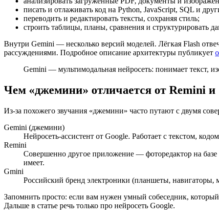
анализировать загруженные PDF, документы и изображен
писать и отлаживать код на Python, JavaScript, SQL и друг
переводить и редактировать тексты, сохраняя стиль;
строить таблицы, планы, сравнения и структурировать д
Внутри Gemini — несколько версий моделей. Лёгкая Flash отве
рассуждениями. Подробное описание архитектуры публикует
о
Gemini — мультимодальная нейросеть: понимает текст, из
Чем «джемини» отличается от Remini и
Из-за похожего звучания «джемини» часто путают с двумя сове
Gemini (джемини)
Нейросеть-ассистент от Google. Работает с текстом, кодо
Remini
Совершенно другое приложение — фоторедактор на базе И
имеет.
Gmini
Российский бренд электроники (планшеты, навигаторы, м
Запомнить просто: если вам нужен умный собеседник, который
Дальше в статье речь только про нейросеть Google.