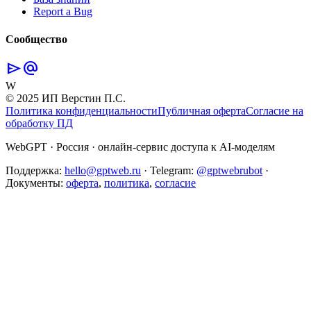
Report a Bug
Сообщество
send
alternate_email
W
© 2025 ИП Верстин П.С.
Политика конфиденциальности
Публичная оферта
Согласие на
обработку ПД
WebGPT · Россия · онлайн-сервис доступа к AI-моделям
Поддержка:
hello@gptweb.ru
·
Telegram:
@gptwebrubot
·
Документы:
оферта
,
политика
,
согласие