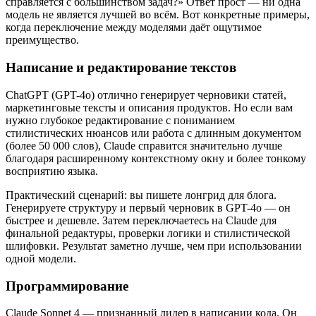
справляется с большинством задач?» Ответ прост — ни одна
модель не является лучшей во всём. Вот конкретные примеры,
когда переключение между моделями даёт ощутимое
преимущество.
Написание и редактирование текстов
ChatGPT (GPT-4o) отлично генерирует черновики статей,
маркетинговые тексты и описания продуктов. Но если вам
нужно глубокое редактирование с пониманием
стилистических нюансов или работа с длинным документом
(более 50 000 слов), Claude справится значительно лучше
благодаря расширенному контекстному окну и более тонкому
восприятию языка.
Практический сценарий: вы пишете лонгрид для блога.
Генерируете структуру и первый черновик в GPT-4o — он
быстрее и дешевле. Затем переключаетесь на Claude для
финальной редактуры, проверки логики и стилистической
шлифовки. Результат заметно лучше, чем при использовании
одной модели.
Программирование
Claude Sonnet 4 — признанный лидер в написании кода. Он