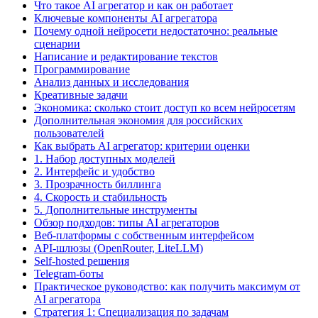
Что такое AI агрегатор и как он работает
Ключевые компоненты AI агрегатора
Почему одной нейросети недостаточно: реальные
сценарии
Написание и редактирование текстов
Программирование
Анализ данных и исследования
Креативные задачи
Экономика: сколько стоит доступ ко всем нейросетям
Дополнительная экономия для российских
пользователей
Как выбрать AI агрегатор: критерии оценки
1. Набор доступных моделей
2. Интерфейс и удобство
3. Прозрачность биллинга
4. Скорость и стабильность
5. Дополнительные инструменты
Обзор подходов: типы AI агрегаторов
Веб-платформы с собственным интерфейсом
API-шлюзы (OpenRouter, LiteLLM)
Self-hosted решения
Telegram-боты
Практическое руководство: как получить максимум от
AI агрегатора
Стратегия 1: Специализация по задачам