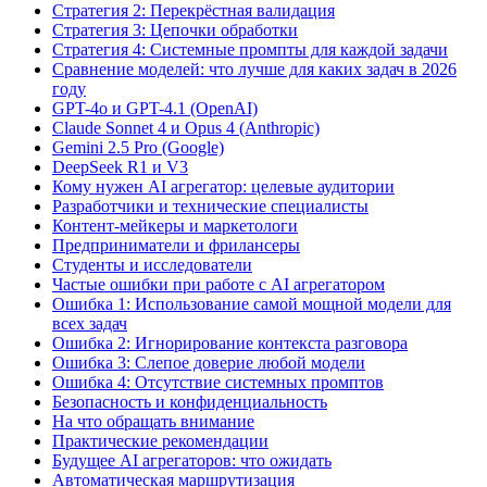
Стратегия 2: Перекрёстная валидация
Стратегия 3: Цепочки обработки
Стратегия 4: Системные промпты для каждой задачи
Сравнение моделей: что лучше для каких задач в 2026
году
GPT-4o и GPT-4.1 (OpenAI)
Claude Sonnet 4 и Opus 4 (Anthropic)
Gemini 2.5 Pro (Google)
DeepSeek R1 и V3
Кому нужен AI агрегатор: целевые аудитории
Разработчики и технические специалисты
Контент-мейкеры и маркетологи
Предприниматели и фрилансеры
Студенты и исследователи
Частые ошибки при работе с AI агрегатором
Ошибка 1: Использование самой мощной модели для
всех задач
Ошибка 2: Игнорирование контекста разговора
Ошибка 3: Слепое доверие любой модели
Ошибка 4: Отсутствие системных промптов
Безопасность и конфиденциальность
На что обращать внимание
Практические рекомендации
Будущее AI агрегаторов: что ожидать
Автоматическая маршрутизация