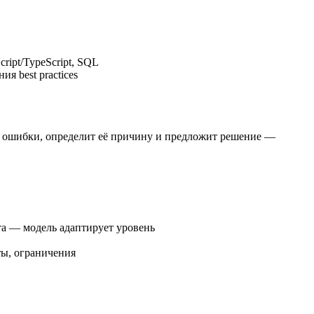
ript/TypeScript, SQL
я best practices
т ошибки, определит её причину и предложит решение —
та — модель адаптирует уровень
ты, ограничения