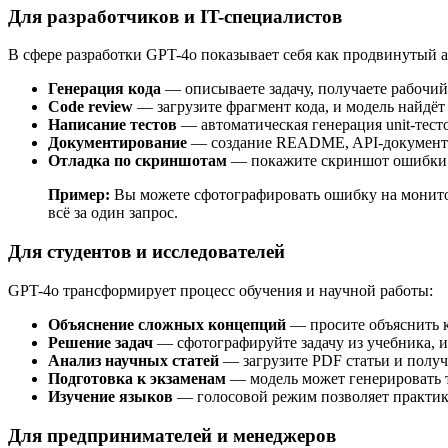
Для разработчиков и IT-специалистов
В сфере разработки GPT-4o показывает себя как продвинутый а
Генерация кода
— описываете задачу, получаете рабочий 
Code review
— загрузите фрагмент кода, и модель найдёт
Написание тестов
— автоматическая генерация unit-тес
Документирование
— создание README, API-документац
Отладка по скриншотам
— покажите скриншот ошибки в
Пример:
Вы можете сфотографировать ошибку на монитор
всё за один запрос.
Для студентов и исследователей
GPT-4o трансформирует процесс обучения и научной работы:
Объяснение сложных концепций
— просите объяснить к
Решение задач
— сфотографируйте задачу из учебника, 
Анализ научных статей
— загрузите PDF статьи и получ
Подготовка к экзаменам
— модель может генерировать т
Изучение языков
— голосовой режим позволяет практик
Для предпринимателей и менеджеров