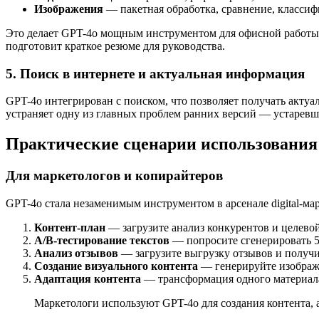
Изображения
— пакетная обработка, сравнение, класси
Это делает GPT-4o мощным инструментом для офисной работы. 
подготовит краткое резюме для руководства.
5. Поиск в интернете и актуальная информация
GPT-4o интегрирован с поиском, что позволяет получать акту
устраняет одну из главных проблем ранних версий — устаревши
Практические сценарии использования
Для маркетологов и копирайтеров
GPT-4o стала незаменимым инструментом в арсенале digital-ма
Контент-план
— загрузите анализ конкурентов и целевой
A/B-тестирование текстов
— попросите сгенерировать 5-
Анализ отзывов
— загрузите выгрузку отзывов и получи
Создание визуального контента
— генерируйте изображе
Адаптация контента
— трансформация одного материала 
Маркетологи используют GPT-4o для создания контента, 