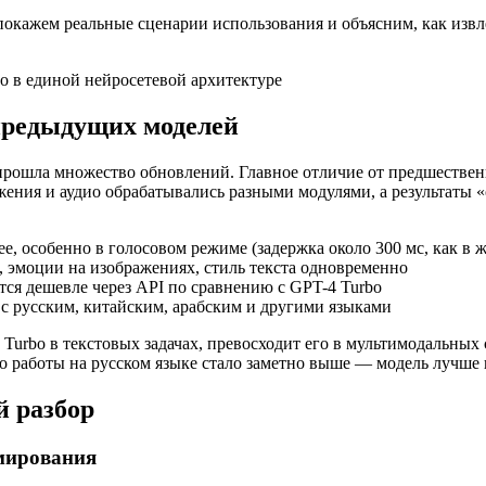
покажем реальные сценарии использования и объясним, как извл
ио в единой нейросетевой архитектуре
 предыдущих моделей
 прошла множество обновлений. Главное отличие от предшествен
жения и аудио обрабатывались разными модулями, а результаты 
е, особенно в голосовом режиме (задержка около 300 мс, как в 
 эмоции на изображениях, стиль текста одновременно
ся дешевле через API по сравнению с GPT-4 Turbo
с русским, китайским, арабским и другими языками
Turbo в текстовых задачах, превосходит его в мультимодальных 
во работы на русском языке стало заметно выше — модель лучше
 разбор
ммирования