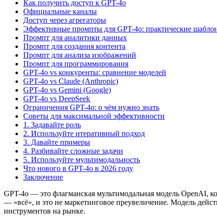
Как получить доступ к GPT-4o
Официальные каналы
Доступ через агрегаторы
Эффективные промпты для GPT-4o: практические шабло
Промпт для аналитики данных
Промпт для создания контента
Промпт для анализа изображений
Промпт для программирования
GPT-4o vs конкуренты: сравнение моделей
GPT-4o vs Claude (Anthropic)
GPT-4o vs Gemini (Google)
GPT-4o vs DeepSeek
Ограничения GPT-4o: о чём нужно знать
Советы для максимальной эффективности
1. Задавайте роль
2. Используйте итеративный подход
3. Давайте примеры
4. Разбивайте сложные задачи
5. Используйте мультимодальность
Что нового в GPT-4o в 2026 году
Заключение
GPT-4o — это флагманская мультимодальная модель OpenAI, кот
— «всё», и это не маркетинговое преувеличение. Модель дейс
инструментов на рынке.