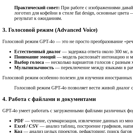
Практический совет:
При работе с изображениями дава
логотип для кофейни в стиле flat design, основные цвет
результат к ожиданиям.
3. Голосовой режим (Advanced Voice)
Голосовой режим GPT-4o — это не просто преобразование «речь
Естественный диалог
— задержка ответа около 300 мс, 
Понимание эмоций
— модель распознаёт интонацию и м
Выбор голоса
— несколько вариантов голосов с разным 
Мультиязычность
— переключение между языками в рам
Голосовой режим особенно полезен для изучения иностранных 
Голосовой режим GPT-4o позволяет вести живой диалог с
4. Работа с файлами и документами
GPT-4o умеет работать с загруженными файлами различных фо
PDF
— чтение, суммаризация, извлечение данных из мн
Excel / CSV
— анализ таблиц, построение графиков, нап
Код
— анализ целых проектов, рефакторинг, поиск багов