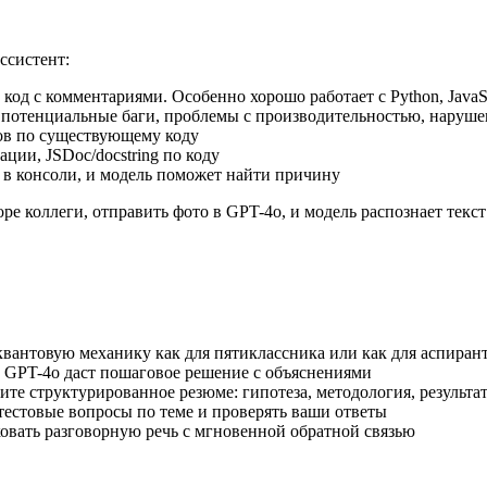
ссистент:
код с комментариями. Особенно хорошо работает с Python, JavaSc
 потенциальные баги, проблемы с производительностью, нарушени
тов по существующему коду
ии, JSDoc/docstring по коду
 консоли, и модель поможет найти причину
е коллеги, отправить фото в GPT-4o, и модель распознает текс
вантовую механику как для пятиклассника или как для аспиран
и GPT-4o даст пошаговое решение с объяснениями
ите структурированное резюме: гипотеза, методология, результа
естовые вопросы по теме и проверять ваши ответы
овать разговорную речь с мгновенной обратной связью