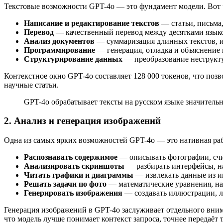
Текстовые возможности GPT-4o — это фундамент модели. Вот ч
Написание и редактирование текстов
— статьи, письма,
Перевод
— качественный перевод между десятками языко
Анализ документов
— суммаризация длинных текстов, и
Программирование
— генерация, отладка и объяснение к
Структурирование данных
— преобразование неструкт
Контекстное окно GPT-4o составляет 128 000 токенов, что по
научные статьи.
GPT-4o обрабатывает тексты на русском языке значител
2. Анализ и генерация изображений
Одна из самых ярких возможностей GPT-4o — это нативная раб
Распознавать содержимое
— описывать фотографии, счи
Анализировать скриншоты
— разбирать интерфейсы, н
Читать графики и диаграммы
— извлекать данные из и
Решать задачи по фото
— математические уравнения, нап
Генерировать изображения
— создавать иллюстрации, л
Генерация изображений в GPT-4o заслуживает отдельного внима
что модель лучше понимает контекст запроса, точнее передаёт т