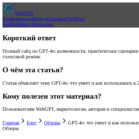
WebGPT
Возможности
Модели
Тарифы
FAQ
Блог
Войти
Начать бесплатно
Короткий ответ
Полный гайд по GPT-4o: возможности, практические сценарии 
голосовой режим.
О чём эта статья?
Статья объясняет тему
GPT-4o: что умеет и как использовать в
Кому полезен этот материал?
Пользователям WebGPT, маркетологам, авторам и специалистам
Главная
Блог
Обзоры
GPT-4o: что умеет и как использ
Обзоры