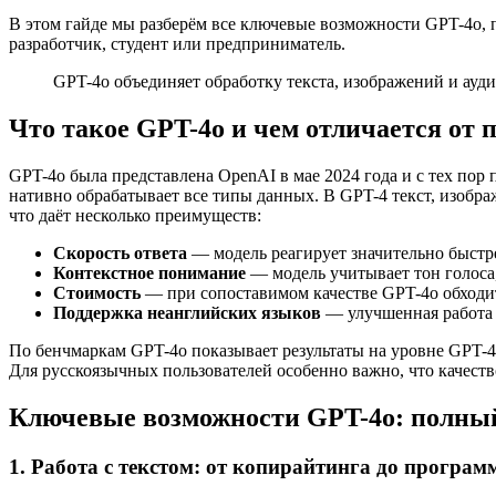
В этом гайде мы разберём все ключевые возможности GPT-4o, 
разработчик, студент или предприниматель.
GPT-4o объединяет обработку текста, изображений и ауд
Что такое GPT-4o и чем отличается от
GPT-4o была представлена OpenAI в мае 2024 года и с тех пор
нативно обрабатывает все типы данных. В GPT-4 текст, изобра
что даёт несколько преимуществ:
Скорость ответа
— модель реагирует значительно быстре
Контекстное понимание
— модель учитывает тон голоса,
Стоимость
— при сопоставимом качестве GPT-4o обходит
Поддержка неанглийских языков
— улучшенная работа 
По бенчмаркам GPT-4o показывает результаты на уровне GPT-4 
Для русскоязычных пользователей особенно важно, что качест
Ключевые возможности GPT-4o: полный
1. Работа с текстом: от копирайтинга до програ