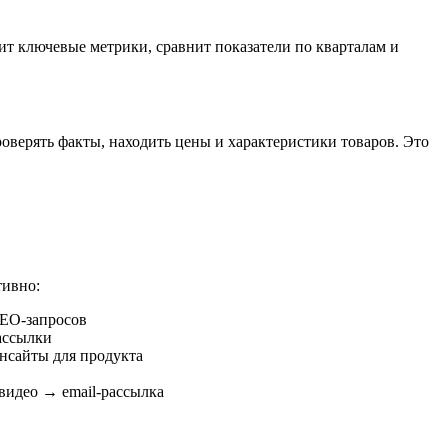
ит ключевые метрики, сравнит показатели по кварталам и
оверять факты, находить цены и характеристики товаров. Это
тивно:
SEO-запросов
ассылки
нсайты для продукта
видео → email-рассылка