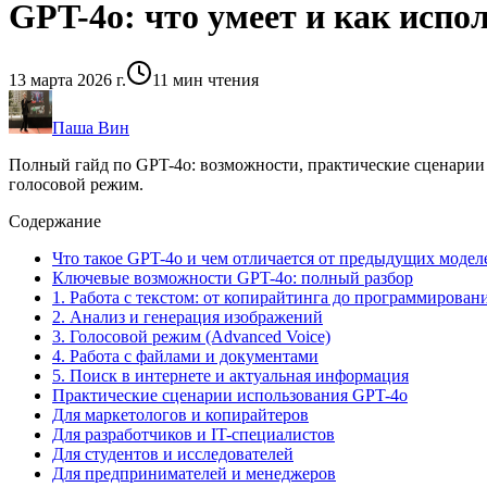
GPT-4o: что умеет и как испо
13 марта 2026 г.
11
мин чтения
Паша Вин
Полный гайд по GPT-4o: возможности, практические сценарии 
голосовой режим.
Содержание
Что такое GPT-4o и чем отличается от предыдущих модел
Ключевые возможности GPT-4o: полный разбор
1. Работа с текстом: от копирайтинга до программирован
2. Анализ и генерация изображений
3. Голосовой режим (Advanced Voice)
4. Работа с файлами и документами
5. Поиск в интернете и актуальная информация
Практические сценарии использования GPT-4o
Для маркетологов и копирайтеров
Для разработчиков и IT-специалистов
Для студентов и исследователей
Для предпринимателей и менеджеров