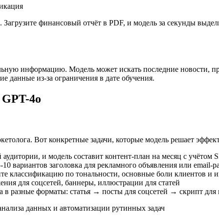
фикация
Загрузите финансовый отчёт в PDF, и модель за секунды выдел
альную информацию. Модель может искать последние новости, пр
е данные из-за ограничения в дате обучения.
 GPT-4o
ркетолога. Вот конкретные задачи, которые модель решает эффек
 аудитории, и модель составит контент-план на месяц с учётом 
10 вариантов заголовка для рекламного объявления или email-р
те классификацию по тональности, основные боли клиентов и и
ния для соцсетей, баннеры, иллюстрации для статей
в разные форматы: статья → посты для соцсетей → скрипт для 
анализа данных и автоматизации рутинных задач