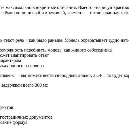
йте максимально конкретные описания. Вместо «нарисуй краси
а — тёмно-коричневый и кремовый, элемент — стилизованная коф
-текст-речь», как было раньше. Модель обрабатывает аудио нат
возможность перебивать модель, как живого собеседника
ожет адаптировать ответ
характером
ках одного разговора
языков — вы можете вести свободный диалог, а GPT-4o будет к
 задержкой всего 300 мс
рматов:
огостраничных документов
исание формул