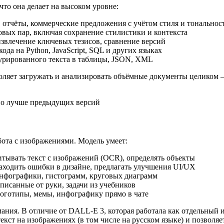
то она делает на высоком уровне:
 отчёты, коммерческие предложения с учётом стиля и тональнос
вых пар, включая сохранение стилистики и контекста
звлечение ключевых тезисов, сравнение версий
ода на Python, JavaScript, SQL и других языках
урированного текста в таблицы, JSON, XML
зволяет загружать и анализировать объёмные документы целико
ьно лучше предыдущих версий
ота с изображениями. Модель умеет:
тывать текст с изображений (OCR), определять объекты
аходить ошибки в дизайне, предлагать улучшения UI/UX
нфографики, гистограмм, круговых диаграмм
исанные от руки, задачи из учебников
оготипы, мемы, инфографику прямо в чате
ния. В отличие от DALL-E 3, которая работала как отдельный и
екст на изображениях (в том числе на русском языке) и позволяе