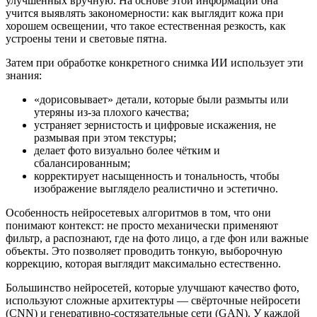
улучшенных вручную. На основе этой информации она
учится выявлять закономерности: как выглядит кожа при
хорошем освещении, что такое естественная резкость, как
устроены тени и световые пятна.
Затем при обработке конкретного снимка ИИ использует эти
знания:
«дорисовывает» детали, которые были размыты или
утеряны из-за плохого качества;
устраняет зернистость и цифровые искажения, не
размывая при этом текстуры;
делает фото визуально более чётким и
сбалансированным;
корректирует насыщенность и тональность, чтобы
изображение выглядело реалистично и эстетично.
Особенность нейросетевых алгоритмов в том, что они
понимают контекст: не просто механически применяют
фильтр, а распознают, где на фото лицо, а где фон или важные
объекты. Это позволяет проводить тонкую, выборочную
коррекцию, которая выглядит максимально естественно.
Большинство нейросетей, которые улучшают качество фото,
используют сложные архитектуры — свёрточные нейросети
(CNN) и генеративно-состязательные сети (GAN). У каждой