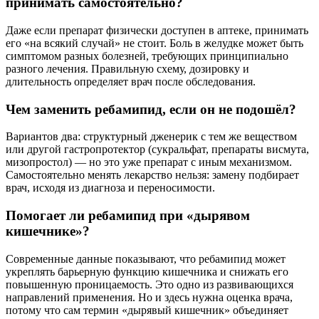
принимать самостоятельно?
Даже если препарат физически доступен в аптеке, принимать
его «на всякий случай» не стоит. Боль в желудке может быть
симптомом разных болезней, требующих принципиально
разного лечения. Правильную схему, дозировку и
длительность определяет врач после обследования.
Чем заменить ребамипид, если он не подошёл?
Вариантов два: структурный дженерик с тем же веществом
или другой гастропротектор (сукральфат, препараты висмута,
мизопростол) — но это уже препарат с иным механизмом.
Самостоятельно менять лекарство нельзя: замену подбирает
врач, исходя из диагноза и переносимости.
Помогает ли ребамипид при «дырявом
кишечнике»?
Современные данные показывают, что ребамипид может
укреплять барьерную функцию кишечника и снижать его
повышенную проницаемость. Это одно из развивающихся
направлений применения. Но и здесь нужна оценка врача,
потому что сам термин «дырявый кишечник» объединяет