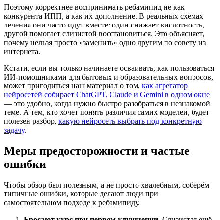
Поэтому корректнее воспринимать ребамипид не как
конкурента ИПП, а как их дополнение. В реальных схемах
лечения они часто идут вместе: один снижает кислотность,
другой помогает слизистой восстановиться. Это объясняет,
почему нельзя просто «заменить» одно другим по совету из
интернета.
Кстати, если вы только начинаете осваивать, как пользоваться
ИИ-помощниками для бытовых и образовательных вопросов,
может пригодиться наш материал о том,
как агрегатор
нейросетей собирает ChatGPT, Claude и Gemini в одном окне
— это удобно, когда нужно быстро разобраться в незнакомой
теме. А тем, кто хочет понять различия самих моделей, будет
полезен разбор,
какую нейросеть выбрать под конкретную
задачу
.
Меры предосторожности и частые
ошибки
Чтобы обзор был полезным, а не просто хвалебным, соберём
типичные ошибки, которые делают люди при
самостоятельном подходе к ребамипиду.
Бросают курс при первом улучшении.
Слизистая ещё