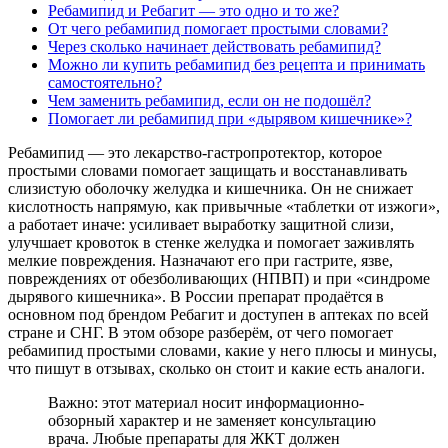
Ребамипид и Ребагит — это одно и то же?
От чего ребамипид помогает простыми словами?
Через сколько начинает действовать ребамипид?
Можно ли купить ребамипид без рецепта и принимать
самостоятельно?
Чем заменить ребамипид, если он не подошёл?
Помогает ли ребамипид при «дырявом кишечнике»?
Ребамипид — это лекарство-гастропротектор, которое
простыми словами помогает защищать и восстанавливать
слизистую оболочку желудка и кишечника. Он не снижает
кислотность напрямую, как привычные «таблетки от изжоги»,
а работает иначе: усиливает выработку защитной слизи,
улучшает кровоток в стенке желудка и помогает заживлять
мелкие повреждения. Назначают его при гастрите, язве,
повреждениях от обезболивающих (НПВП) и при «синдроме
дырявого кишечника». В России препарат продаётся в
основном под брендом Ребагит и доступен в аптеках по всей
стране и СНГ. В этом обзоре разберём, от чего помогает
ребамипид простыми словами, какие у него плюсы и минусы,
что пишут в отзывах, сколько он стоит и какие есть аналоги.
Важно: этот материал носит информационно-
обзорный характер и не заменяет консультацию
врача. Любые препараты для ЖКТ должен