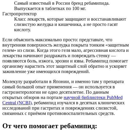
Самый известный в России бренд ребамипида.
Выпускается в таблетках по 100 мг.
Гастропротектор
Класс лекарств, которые защищают и восстанавливают
слизистую желудка и кишечника, а не просто гасят
кислоту.
Если объяснить максимально просто: представьте, что
внутренняя поверхность желудка покрыта тонким «защитным
гелем» из слизи. Когда этого геля мало, агрессивная кислота и
лекарства начинают раздражать и повреждать стенку —
появляются боль, изжога, эрозии и язвы. Ребамипид помогает
организму нарастить этот защитный слой обратно и ускоряет
заживление уже имеющихся повреждений.
Молекулу разработали в Японии, и именно там у препарата
самый большой опыт применения — он используется в
гастроэнтерологии не одно десятилетие. По данным
открытых обзоров на портале
научной библиотеки PubMed
Central (NCBI)
, ребамипид изучался в десятках клинических
исследований при гастритах и повреждениях слизистой,
связанных с приёмом противовоспалительных средств.
От чего помогает ребамипид: