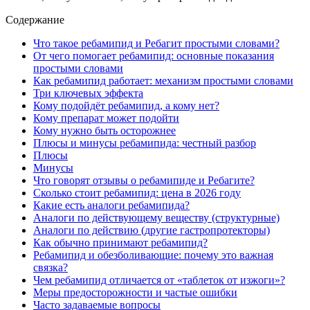
Содержание
Что такое ребамипид и Ребагит простыми словами?
От чего помогает ребамипид: основные показания
простыми словами
Как ребамипид работает: механизм простыми словами
Три ключевых эффекта
Кому подойдёт ребамипид, а кому нет?
Кому препарат может подойти
Кому нужно быть осторожнее
Плюсы и минусы ребамипида: честный разбор
Плюсы
Минусы
Что говорят отзывы о ребамипиде и Ребагите?
Сколько стоит ребамипид: цена в 2026 году
Какие есть аналоги ребамипида?
Аналоги по действующему веществу (структурные)
Аналоги по действию (другие гастропротекторы)
Как обычно принимают ребамипид?
Ребамипид и обезболивающие: почему это важная
связка?
Чем ребамипид отличается от «таблеток от изжоги»?
Меры предосторожности и частые ошибки
Часто задаваемые вопросы