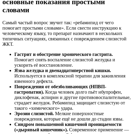
основные показания простыми
словами
Самый частый вопрос звучит так: «ребамипид от чего
помогает простыми словами». Если свести инструкцию к
человеческому языку, то препарат назначают в нескольких
типичных ситуациях, связанных с повреждением слизистой
ЖКТ.
Гастрит и обострение хронического гастрита.
Помогает снять воспаление слизистой желудка и
ускорить её восстановление.
Язва желудка и двенадцатиперстной кишки.
Используется в комплексной терапии для заживления
язвенного дефекта.
Повреждения от обезболивающих (НПВП-
гастропатия).
Когда человек долго пьёт ибупрофен,
диклофенак, аспирин и другие противовоспалительные,
страдает желудок. Ребамипид защищает слизистую от
такого «химического» удара.
Эрозии слизистой.
Мелкие поверхностные
повреждения, которые ещё не дошли до стадии язвы.
Синдром повышенной кишечной проницаемости
(«дырявый кишечник»).
Современное применение —