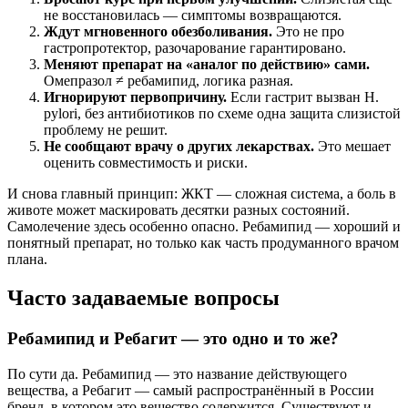
не восстановилась — симптомы возвращаются.
Ждут мгновенного обезболивания.
Это не про
гастропротектор, разочарование гарантировано.
Меняют препарат на «аналог по действию» сами.
Омепразол ≠ ребамипид, логика разная.
Игнорируют первопричину.
Если гастрит вызван H.
pylori, без антибиотиков по схеме одна защита слизистой
проблему не решит.
Не сообщают врачу о других лекарствах.
Это мешает
оценить совместимость и риски.
И снова главный принцип: ЖКТ — сложная система, а боль в
животе может маскировать десятки разных состояний.
Самолечение здесь особенно опасно. Ребамипид — хороший и
понятный препарат, но только как часть продуманного врачом
плана.
Часто задаваемые вопросы
Ребамипид и Ребагит — это одно и то же?
По сути да. Ребамипид — это название действующего
вещества, а Ребагит — самый распространённый в России
бренд, в котором это вещество содержится. Существуют и