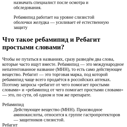
назначать специалист после осмотра и
обследования.
Ребамипид работает на уровне слизистой
оболочки желудка — усиливает её естественную
защиту
Что такое ребамипид и Ребагит
простыми словами?
Чтобы не путаться в названиях, сразу разведём два слова,
которые часто ищут вместе. Ребамипид — это международное
непатентованное название (МНН), то есть само действующее
вещество. Ребагит — это торговая марка, под которой
ребамипид чаще всего продаётся в российских аптеках.
Поэтому запросы «ребагит от чего помогает простыми
словами» и «ребамипид от чего помогает простыми словами»
— это, по сути, об одном и том же препарате.
Ребамипид
Действующее вещество (МНН). Производное
аминокислоты, относится к группе гастропротекторов
— защитников слизистой.
Ребагит