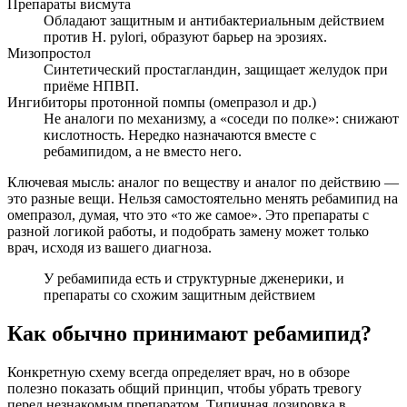
Препараты висмута
Обладают защитным и антибактериальным действием
против H. pylori, образуют барьер на эрозиях.
Мизопростол
Синтетический простагландин, защищает желудок при
приёме НПВП.
Ингибиторы протонной помпы (омепразол и др.)
Не аналоги по механизму, а «соседи по полке»: снижают
кислотность. Нередко назначаются вместе с
ребамипидом, а не вместо него.
Ключевая мысль: аналог по веществу и аналог по действию —
это разные вещи. Нельзя самостоятельно менять ребамипид на
омепразол, думая, что это «то же самое». Это препараты с
разной логикой работы, и подобрать замену может только
врач, исходя из вашего диагноза.
У ребамипида есть и структурные дженерики, и
препараты со схожим защитным действием
Как обычно принимают ребамипид?
Конкретную схему всегда определяет врач, но в обзоре
полезно показать общий принцип, чтобы убрать тревогу
перед незнакомым препаратом. Типичная дозировка в