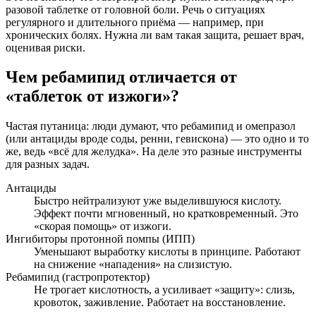
разовой таблетке от головной боли. Речь о ситуациях
регулярного и длительного приёма — например, при
хронических болях. Нужна ли вам такая защита, решает врач,
оценивая риски.
Чем ребамипид отличается от
«таблеток от изжоги»?
Частая путаница: люди думают, что ребамипид и омепразол
(или антациды вроде соды, ренни, гевискона) — это одно и то
же, ведь «всё для желудка». На деле это разные инструменты
для разных задач.
Антациды
Быстро нейтрализуют уже выделившуюся кислоту.
Эффект почти мгновенный, но кратковременный. Это
«скорая помощь» от изжоги.
Ингибиторы протонной помпы (ИПП)
Уменьшают выработку кислоты в принципе. Работают
на снижение «нападения» на слизистую.
Ребамипид (гастропротектор)
Не трогает кислотность, а усиливает «защиту»: слизь,
кровоток, заживление. Работает на восстановление.