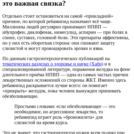
это важная связка?
Отдельно стоит остановиться на самой «прикладной»
причине, по которой ребамипид назначают всё чаще.
Миллионы людей регулярно принимают НПВП —
ибупрофен, диклофенак, нимесулид, аспирин — при болях в
спине, суставах, головной боли. Эти препараты эффективны,
но у них есть оборотная сторона: они снижают защиту
слизистой и могут провоцировать эрозии и язвы.
По данным гастроэнтерологических публикаций на
тематических разделах о здоровье и науке (Хабр)
и в
специализированной литературе, поражения желудка на фоне
длительного приёма НПВП — одна из самых частых причин
лекарственных осложнений со стороны ЖКТ. Именно здесь
ребамипид раскрывается лучше всего: он помогает
«прикрыть» желудок, пока человек вынужден принимать
обезболивающие.
Простыми словами: если обезболивающее — это
необходимое, но агрессивное лекарство, то
ребамипид играет роль «бронежилета» для
слизистой на время курса.
Это не значит, что гастропротектор нужен всем подряд при