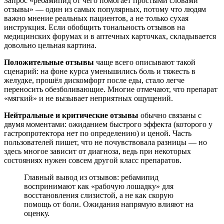
Запрос «ребамипид от чего помогает простыми словами
отзывы» — один из самых популярных, потому что людям
важно мнение реальных пациентов, а не только сухая
инструкция. Если обобщить тональность отзывов на
медицинских форумах и в аптечных карточках, складывается
довольно цельная картина.
Положительные отзывы
чаще всего описывают такой
сценарий: на фоне курса уменьшились боль и тяжесть в
желудке, прошёл дискомфорт после еды, стало легче
переносить обезболивающие. Многие отмечают, что препарат
«мягкий» и не вызывает неприятных ощущений.
Нейтральные и критические отзывы
обычно связаны с
двумя моментами: ожиданием быстрого эффекта (которого у
гастропротектора нет по определению) и ценой. Часть
пользователей пишет, что не почувствовала разницы — но
здесь многое зависит от диагноза, ведь при некоторых
состояниях нужен совсем другой класс препаратов.
Главный вывод из отзывов: ребамипид
воспринимают как «рабочую лошадку» для
восстановления слизистой, а не как скорую
помощь от боли. Ожидания напрямую влияют на
оценку.