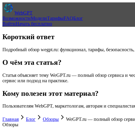
WebGPT
Возможности
Модели
Тарифы
FAQ
Блог
Войти
Начать бесплатно
Короткий ответ
Подробный обзор wegpt.ru: функционал, тарифы, безопасность,
О чём эта статья?
Статья объясняет тему
WeGPT.ru — полный обзор сервиса и чес
сервис или подход на практике.
Кому полезен этот материал?
Пользователям WebGPT, маркетологам, авторам и специалистам
Главная
Блог
Обзоры
WeGPT.ru — полный обзор сервис
Обзоры