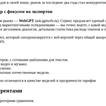
ндов в своей нише, рынок за последние два года стал конкурентн
р с фокусом на экспертов
ком рынке —
WebGPT
(ask.gptweb.ru). Сервис предлагает единый 
д маркетинговыми псевдонимами — вы точно знаете, с какой мод
 заголовков диалогов, детальная статистика расхода токенов и 
, который синхронизируется с веб-версией через общий аккаун
WA.
ров, с готовыми шаблонами для текстов.
 видео и музыки.
учение.
латные отечественные модели.
о отличаются в качестве моделей и прозрачности тарифов
урентами
ритериям сравнения.