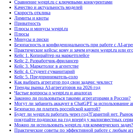
Сравнение wegpt.ru с ключевыми конкурентами
Качество и актуальность моделей
Скорость отклика
Лимиты и квоты
Приватность
Плюсы и минусы wegpt.ru
Плюсы
Минусы и риски
Безопасность и конфиденциальность при работе с AI-агр
Практические кейсы: кому и зачем нужен wegpt.ru или ег
Кейс 1. Копирайтер на маркетплейсе
Кейс 2. Разработчик-фрилансер
Кейс 3. Маркетолог в агентстве
Кейс 4. Студент-гуманитарий
Кейс 5. Предприниматель-соло
Как выбрать агрегатор под свои задачи: чеклист
Тренды рынка AI-агрегаторов на 2026 год
Частые вопросы о wegpt.ru и аналогах
Законно ли пользоваться такими агрегаторами в России?
Могут ли забанить аккаунт в ChatGPT за использование а
Безопасно ли платить российской картой?
Будет ли wegpt.ru работать через год?Гарантий нет. Рын
покупайте подписки на год вперёд у малоизвестных сер
Можно ли использовать wegpt.ru для коммерческих задач?
Практические советы по эффективной работе с любым аг