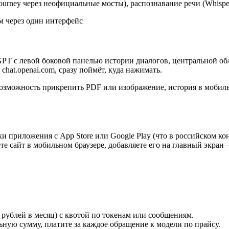
ourney через неофициальные мосты), распознавание речи (Whispe
м через один интерфейс
PT с левой боковой панелью истории диалогов, центральной обл
chat.openai.com, сразу поймёт, куда нажимать.
 возможность прикрепить PDF или изображение, история в мобил
и приложения с App Store или Google Play (что в российском ко
ете сайт в мобильном браузере, добавляете его на главный экра
ублей в месяц) с квотой по токенам или сообщениям.
ную сумму, платите за каждое обращение к модели по прайсу.