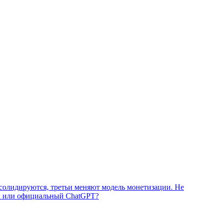
онсолидируются, третьи меняют модель монетизации. Не
ru или официальный ChatGPT?