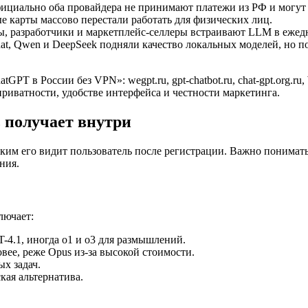
циально оба провайдера не принимают платежи из РФ и могут б
карты массово перестали работать для физических лиц.
, разработчики и маркетплейс-селлеры встраивают LLM в ежед
, Qwen и DeepSeek подняли качество локальных моделей, но по
GPT в России без VPN»: wegpt.ru, gpt-chatbot.ru, chat-gpt.org.r
приватности, удобстве интерфейса и честности маркетинга.
ь получает внутри
аким его видит пользователь после регистрации. Важно понимат
ния.
лючает:
4.1, иногда o1 и o3 для размышлений.
овее, реже Opus из-за высокой стоимости.
ых задач.
кая альтернатива.