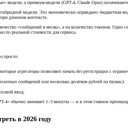
е» модели, а премиум-модели (GPT-4, Claude Opus) оплачиваютс
гибридной модели. Это экономически оправдано: бюджетная моде
 при длинном контексте.
чество «сообщений в месяц», а на количество токенов. Одно с
з по реальной стоимости для сервиса.
о просто:
Некоторые агрегаторы позволяют начать без регистрации с огра
латных сообщений или несколько десятков рублей на баланс).
осовой ввод.
 GPT-4» обычно занимает 1–3 минуты — и в этом главное преим
реть в 2026 году