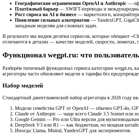
Географические ограничения OpenAI и Anthropic
— офи
Платёжный барьер
— SWIFT-переводы и международные 
Рост спроса на AI в бизнесе
— маркетологи, копирайтеры
Появление сильных альтернатив
— YandexGPT, GigaChat
западным моделям для сложных задач.
В результате мы видим десятки сервисов, которые обещают «Chat
отличаются в деталях — качестве моделей, скорости, лимитах, 
Функционал wegpt.ru: что пользовател
Разберём типичный функционал сервиса категории wegpt.ru, к
агрегаторы часто обновляют модели и тарифы без предупрежде
Набор моделей
Стандартный джентльменский набор агрегатора в 2026 году вк
Модели семейства GPT от OpenAI — обычно GPT-4o, GPT-
Claude от Anthropic — чаще всего Claude 3.5 Sonnet или н
Google Gemini — Pro или Ultra версии для мультимодальн
DeepSeek V3 или R1 — как бюджетная, но мощная китайс
Иногда: Llama, Mistral, YandexGPT для экспериментов.