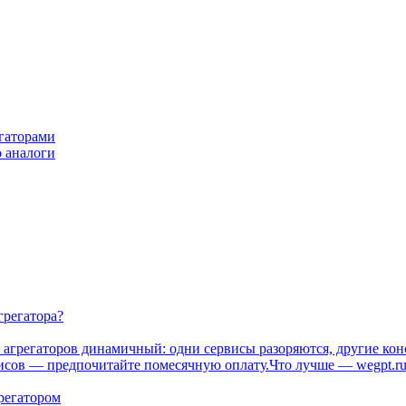
егаторами
о аналоги
грегатора?
ок агрегаторов динамичный: одни сервисы разоряются, другие к
висов — предпочитайте помесячную оплату.Что лучше — wegpt.
регатором