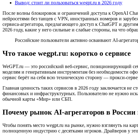
Вывод: стоит ли пользоваться wegpt.ru в 2026 году
После волны блокировок и ограничений доступа к OpenAI Chat
нейросетями без танцев с VPN, иностранных номеров и зарубеж
сервиса-агрегатора, предлагающего доступ к ChatGPT и другим 
2026 году, какие у него сильные и слабые стороны, на что об
Российские пользователи активно осваивают AI-агрегат
Что такое wegpt.ru: коротко о сервисе
WeGPT.ru — это российский веб-сервис, позиционирующий себя
моделям и генеративным инструментам без необходимости оформ
сервис берёт на себя всю техническую сторону — прокси-серв
Главная ценность таких сервисов в 2026 году заключается не ст
финансовых и инфраструктурных. Пользователю не нужно иска
обычной карты «Мир» или СБП.
Почему рынок AI-агрегаторов в России 
Чтобы понять место wegpt.ru на рынке, нужно взглянуть на ка
полноценную индустрию с десятками игроков. Драйверов у этог