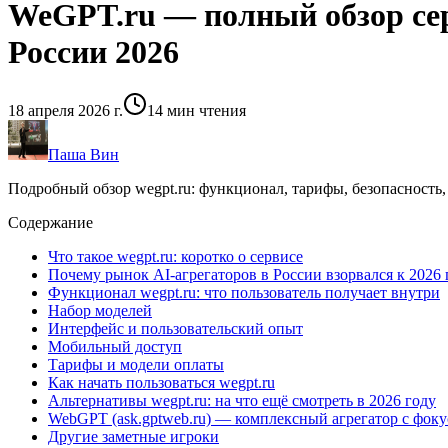
WeGPT.ru — полный обзор сер
России 2026
18 апреля 2026 г.
14
мин чтения
Паша Вин
Подробный обзор wegpt.ru: функционал, тарифы, безопасность,
Содержание
Что такое wegpt.ru: коротко о сервисе
Почему рынок AI-агрегаторов в России взорвался к 2026 
Функционал wegpt.ru: что пользователь получает внутри
Набор моделей
Интерфейс и пользовательский опыт
Мобильный доступ
Тарифы и модели оплаты
Как начать пользоваться wegpt.ru
Альтернативы wegpt.ru: на что ещё смотреть в 2026 году
WebGPT (ask.gptweb.ru) — комплексный агрегатор с фоку
Другие заметные игроки