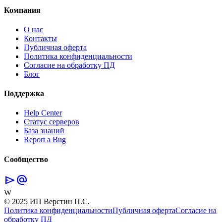
Компания
О нас
Контакты
Публичная оферта
Политика конфиденциальности
Согласие на обработку ПД
Блог
Поддержка
Help Center
Статус серверов
База знаний
Report a Bug
Сообщество
send
alternate_email
W
© 2025 ИП Верстин П.С.
Политика конфиденциальности
Публичная оферта
Согласие на
обработку ПД