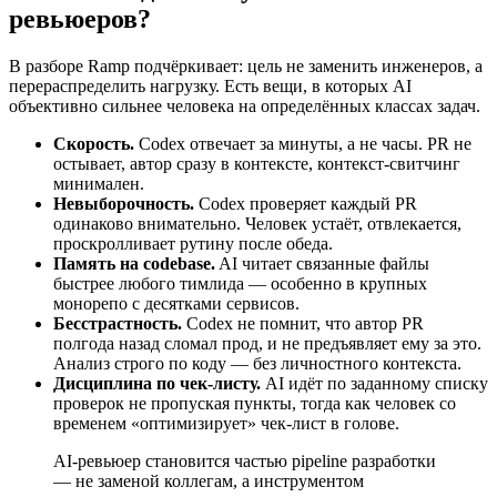
ревьюеров?
В разборе Ramp подчёркивает: цель не заменить инженеров, а
перераспределить нагрузку. Есть вещи, в которых AI
объективно сильнее человека на определённых классах задач.
Скорость.
Codex отвечает за минуты, а не часы. PR не
остывает, автор сразу в контексте, контекст-свитчинг
минимален.
Невыборочность.
Codex проверяет каждый PR
одинаково внимательно. Человек устаёт, отвлекается,
проскролливает рутину после обеда.
Память на codebase.
AI читает связанные файлы
быстрее любого тимлида — особенно в крупных
монорепо с десятками сервисов.
Бесстрастность.
Codex не помнит, что автор PR
полгода назад сломал прод, и не предъявляет ему за это.
Анализ строго по коду — без личностного контекста.
Дисциплина по чек-листу.
AI идёт по заданному списку
проверок не пропуская пункты, тогда как человек со
временем «оптимизирует» чек-лист в голове.
AI-ревьюер становится частью pipeline разработки
— не заменой коллегам, а инструментом