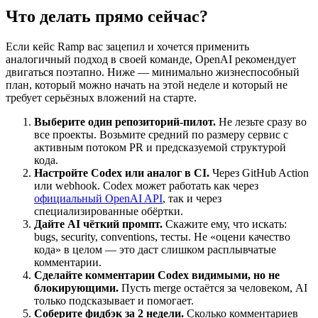
Что делать прямо сейчас?
Если кейс Ramp вас зацепил и хочется применить
аналогичный подход в своей команде, OpenAI рекомендует
двигаться поэтапно. Ниже — минимально жизнеспособный
план, который можно начать на этой неделе и который не
требует серьёзных вложений на старте.
Выберите один репозиторий-пилот.
Не лезьте сразу во
все проекты. Возьмите средний по размеру сервис с
активным потоком PR и предсказуемой структурой
кода.
Настройте Codex или аналог в CI.
Через GitHub Action
или webhook. Codex может работать как через
официальный OpenAI API
, так и через
специализированные обёртки.
Дайте AI чёткий промпт.
Скажите ему, что искать:
bugs, security, conventions, тесты. Не «оцени качество
кода» в целом — это даст слишком расплывчатые
комментарии.
Сделайте комментарии Codex видимыми, но не
блокирующими.
Пусть merge остаётся за человеком, AI
только подсказывает и помогает.
Соберите фидбэк за 2 недели.
Сколько комментариев