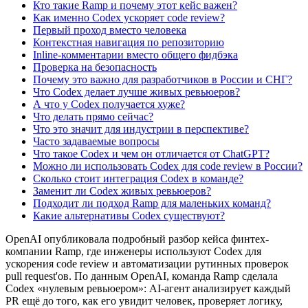
Кто такие Ramp и почему этот кейс важен?
Как именно Codex ускоряет code review?
Первый проход вместо человека
Контекстная навигация по репозиторию
Inline-комментарии вместо общего фидбэка
Проверка на безопасность
Почему это важно для разработчиков в России и СНГ?
Что Codex делает лучше живых ревьюеров?
А что у Codex получается хуже?
Что делать прямо сейчас?
Что это значит для индустрии в перспективе?
Часто задаваемые вопросы
Что такое Codex и чем он отличается от ChatGPT?
Можно ли использовать Codex для code review в России?
Сколько стоит интеграция Codex в команде?
Заменит ли Codex живых ревьюеров?
Подходит ли подход Ramp для маленьких команд?
Какие альтернативы Codex существуют?
OpenAI опубликовала подробный разбор кейса финтех-
компании Ramp, где инженеры используют Codex для
ускорения code review и автоматизации рутинных проверок
pull request'ов. По данным OpenAI, команда Ramp сделала
Codex «нулевым ревьюером»: AI-агент анализирует каждый
PR ещё до того, как его увидит человек, проверяет логику,