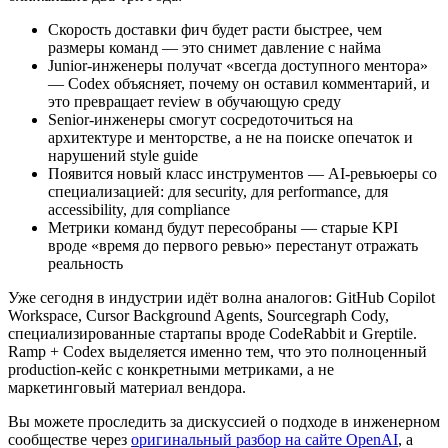
Скорость доставки фич будет расти быстрее, чем
размеры команд — это снимет давление с найма
Junior-инженеры получат «всегда доступного ментора»
— Codex объясняет, почему он оставил комментарий, и
это превращает review в обучающую среду
Senior-инженеры смогут сосредоточиться на
архитектуре и менторстве, а не на поиске опечаток и
нарушений style guide
Появится новый класс инструментов — AI-ревьюеры со
специализацией: для security, для performance, для
accessibility, для compliance
Метрики команд будут пересобраны — старые KPI
вроде «время до первого ревью» перестанут отражать
реальность
Уже сегодня в индустрии идёт волна аналогов: GitHub Copilot
Workspace, Cursor Background Agents, Sourcegraph Cody,
специализированные стартапы вроде CodeRabbit и Greptile.
Ramp + Codex выделяется именно тем, что это полноценный
production-кейс с конкретными метриками, а не
маркетинговый материал вендора.
Вы можете проследить за дискуссией о подходе в инженерном
сообществе через
оригинальный разбор на сайте OpenAI
, а