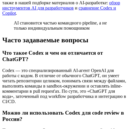
также в нашей подборке материалов о AI-разработке:
обзор
инструментов AI для разработчиков
и
сравнение Codex и
Copilot
.
AI становится частью командного pipeline, а не
только индивидуальным помощником
Часто задаваемые вопросы
Что такое Codex и чем он отличается от
ChatGPT?
Codex — это специализированный AI-агент OpenAI для
работы с кодом. В отличие от обычного ChatGPT, он умеет
читать репозитории целиком, понимать связи между файлами,
выполнять команды в sandbox-окружении и оставлять inline-
комментарии в pull request'ах. По сути, это «ChatGPT для
кода», заточенный под workflow разработчика и интеграцию в
CI/CD.
Можно ли использовать Codex для code review в
России?