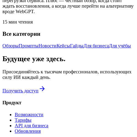
перегрузки сервиса. Плюс — честный обзор, когда стоит
ждать восстановления, а когда лучше перейти на альтернативу
вроде WebGPT.
15
мин чтения
Все категории
Обзоры
Промпты
Новости
Кейсы
Гайды
Для бизнеса
Для учёбы
Будущее уже здесь.
Присоединяйтесь к тысячам профессионалов, использующих
силу ИИ каждый день.
arrow_forward
Получить доступ
Продукт
Возможности
Тарифы
API для бизнеса
Обновления