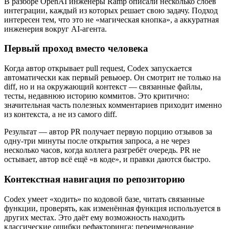
В разборе OpenAI инженеры Ramp описали несколько слоёв
интеграции, каждый из которых решает свою задачу. Подход
интересен тем, что это не «магическая кнопка», а аккуратная
инженерия вокруг AI-агента.
Первый проход вместо человека
Когда автор открывает pull request, Codex запускается
автоматически как первый ревьюер. Он смотрит не только на
diff, но и на окружающий контекст — связанные файлы,
тесты, недавнюю историю коммитов. Это критично:
значительная часть полезных комментариев приходит именно
из контекста, а не из самого diff.
Результат — автор PR получает первую порцию отзывов за
одну-три минуты после открытия запроса, а не через
несколько часов, когда коллега разгребёт очередь. PR не
остывает, автор всё ещё «в коде», и правки даются быстро.
Контекстная навигация по репозиторию
Codex умеет «ходить» по кодовой базе, читать связанные
функции, проверять, как изменённая функция используется в
других местах. Это даёт ему возможность находить
классические ошибки рефакторинга: переименование