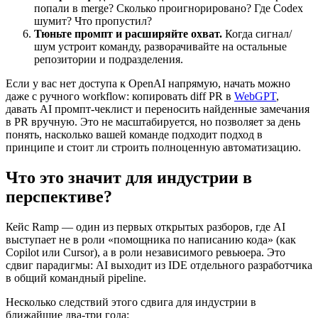
попали в merge? Сколько проигнорировано? Где Codex
шумит? Что пропустил?
Тюньте промпт и расширяйте охват.
Когда сигнал/
шум устроит команду, разворачивайте на остальные
репозитории и подразделения.
Если у вас нет доступа к OpenAI напрямую, начать можно
даже с ручного workflow: копировать diff PR в
WebGPT
,
давать AI промпт-чеклист и переносить найденные замечания
в PR вручную. Это не масштабируется, но позволяет за день
понять, насколько вашей команде подходит подход в
принципе и стоит ли строить полноценную автоматизацию.
Что это значит для индустрии в
перспективе?
Кейс Ramp — один из первых открытых разборов, где AI
выступает не в роли «помощника по написанию кода» (как
Copilot или Cursor), а в роли независимого ревьюера. Это
сдвиг парадигмы: AI выходит из IDE отдельного разработчика
в общий командный pipeline.
Несколько следствий этого сдвига для индустрии в
ближайшие два-три года: