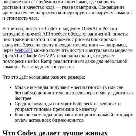
outsource или с зарубежными клиентами, где скорость
доставки и качество кода — главная метрика. Сокращение
времени review напрямую конвертируется в выручку команды
и стоимость часа.
В-третьих, доступ к Codex и моделям OpenAI в России
затруднён: прямой API требует обхода ограничений, оплаты
иностранной картой и сопряжён с риском блокировки
аккаунта. Здесь на сцену выходят посредники — например,
через
WebGPT
можно получить доступ к актуальным моделям
OpenAI и Claude без VPN и западных карт, что делает
повторение кейса Ramp реалистичным даже для небольшой
команды без западных контрактов.
Что это даёт командам разного размера:
Малые команды получают «бесплатного» (в смысле —
без найма) дополнительного ревьюера и могут двигаться
быстрее
Средние команды снимают bottleneck на senior'ах и
убирают типовые претензии к качеству
Большие команды получают воспроизводимый стандарт
review across всех бизнес-юнитов
Что Codex делает лучше живых