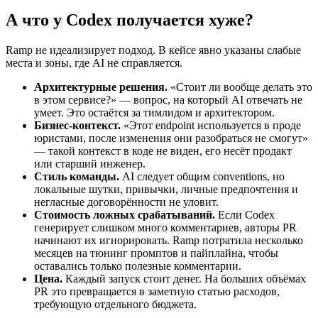
А что у Codex получается хуже?
Ramp не идеализирует подход. В кейсе явно указаны слабые
места и зоны, где AI не справляется.
Архитектурные решения.
«Стоит ли вообще делать это
в этом сервисе?» — вопрос, на который AI отвечать не
умеет. Это остаётся за тимлидом и архитектором.
Бизнес-контекст.
«Этот endpoint используется в проде
юристами, после изменения они разобраться не смогут»
— такой контекст в коде не виден, его несёт продакт
или старший инженер.
Стиль команды.
AI следует общим conventions, но
локальные шутки, привычки, личные предпочтения и
негласные договорённости не уловит.
Стоимость ложных срабатываний.
Если Codex
генерирует слишком много комментариев, авторы PR
начинают их игнорировать. Ramp потратила несколько
месяцев на тюнинг промптов и пайплайна, чтобы
оставались только полезные комментарии.
Цена.
Каждый запуск стоит денег. На больших объёмах
PR это превращается в заметную статью расходов,
требующую отдельного бюджета.