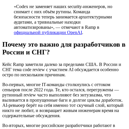
«Codex не заменяет наших security-инженеров, но
снимает с них объём рутины. Команда
безопасности теперь занимается архитектурными
аудитами, а тривиальные находки
автоматизированы», — отмечают в Ramp в
официальной публикации OpenAI
.
Почему это важно для разработчиков в
России и СНГ?
Кейс Ramp заметили далеко за пределами США. В России и
СНГ тема code review с участием AI обсуждается особенно
остро по нескольким причинам.
Во-первых, многие IT-команды столкнулись с оттоком
сеньоров после 2022 года. Те, кто остался, перегружены —
рутинный review часто выполняют без энтузиазма, что
выливается в пропущенные баги и долгие циклы доработок.
AI-ревьюер берёт на себя именно тот скучный слой, который
никто не любит, и возвращает живым инженерам время на
содержательные обсуждения.
Во-вторых, многие российские разработчики работают в