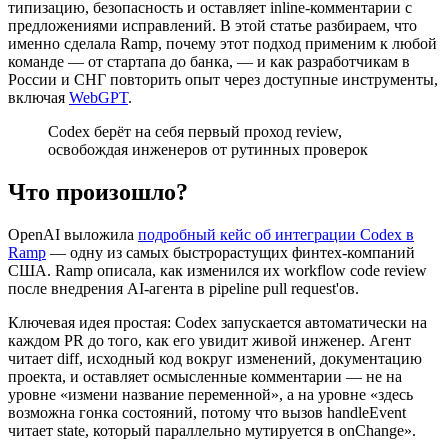
типизацию, безопасность и оставляет inline-комментарии с
предложениями исправлений. В этой статье разбираем, что
именно сделала Ramp, почему этот подход применим к любой
команде — от стартапа до банка, — и как разработчикам в
России и СНГ повторить опыт через доступные инструменты,
включая
WebGPT
.
Codex берёт на себя первый проход review,
освобождая инженеров от рутинных проверок
Что произошло?
OpenAI выложила
подробный кейс об интеграции Codex в
Ramp
— одну из самых быстрорастущих финтех-компаний
США. Ramp описала, как изменился их workflow code review
после внедрения AI-агента в pipeline pull request'ов.
Ключевая идея простая: Codex запускается автоматически на
каждом PR до того, как его увидит живой инженер. Агент
читает diff, исходный код вокруг изменений, документацию
проекта, и оставляет осмысленные комментарии — не на
уровне «измени название переменной», а на уровне «здесь
возможна гонка состояний, потому что вызов handleEvent
читает state, который параллельно мутируется в onChange».