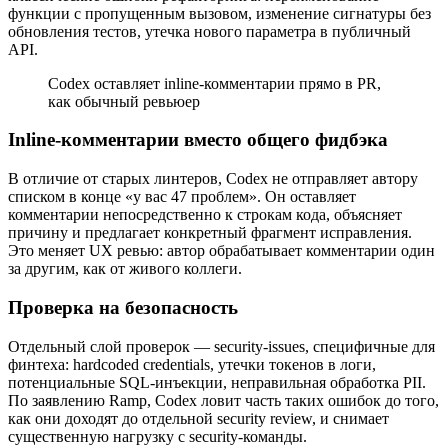
функции с пропущенным вызовом, изменение сигнатуры без
обновления тестов, утечка нового параметра в публичный
API.
Codex оставляет inline-комментарии прямо в PR,
как обычный ревьюер
Inline-комментарии вместо общего фидбэка
В отличие от старых линтеров, Codex не отправляет автору
списком в конце «у вас 47 проблем». Он оставляет
комментарии непосредственно к строкам кода, объясняет
причину и предлагает конкретный фрагмент исправления.
Это меняет UX ревью: автор обрабатывает комментарии один
за другим, как от живого коллеги.
Проверка на безопасность
Отдельный слой проверок — security-issues, специфичные для
финтеха: hardcoded credentials, утечки токенов в логи,
потенциальные SQL-инъекции, неправильная обработка PII.
По заявлению Ramp, Codex ловит часть таких ошибок до того,
как они доходят до отдельной security review, и снимает
существенную нагрузку с security-команды.