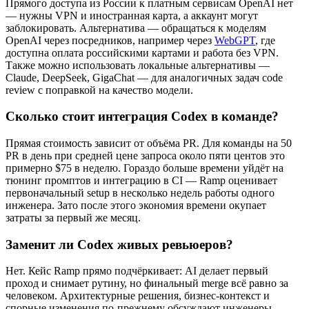
Прямого доступа из России к платным сервисам OpenAI нет
— нужны VPN и иностранная карта, а аккаунт могут
заблокировать. Альтернатива — обращаться к моделям
OpenAI через посредников, например через
WebGPT
, где
доступна оплата российскими картами и работа без VPN.
Также можно использовать локальные альтернативы —
Claude, DeepSeek, GigaChat — для аналогичных задач code
review с поправкой на качество модели.
Сколько стоит интеграция Codex в команде?
Прямая стоимость зависит от объёма PR. Для команды на 50
PR в день при средней цене запроса около пяти центов это
примерно $75 в неделю. Гораздо больше времени уйдёт на
тюнинг промптов и интеграцию в CI — Ramp оценивает
первоначальный setup в несколько недель работы одного
инженера. Зато после этого экономия времени окупает
затраты за первый же месяц.
Заменит ли Codex живых ревьюеров?
Нет. Кейс Ramp прямо подчёркивает: AI делает первый
проход и снимает рутину, но финальный merge всё равно за
человеком. Архитектурные решения, бизнес-контекст и
спорные изменения по-прежнему обсуждают инженеры.