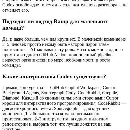
Codex освобождает время для содержательного разговора, а не
отменяет его.
Подходит ли подход Ramp для маленьких
команд?
Да, и даже больше, чем для крупных. В маленькой команде из
3–5 человек просто некому быть «второй парой глаз»
постоянно — AI закрывает эту роль. Начать можно с одного
промпта и одного GitHub Action; полноценный pipeline
вырастет органически по мере необходимости и роста
команды.
Какие альтернативы Codex существуют?
Прямые конкуренты — GitHub Copilot Workspace, Cursor
Background Agents, Sourcegraph Cody, CodeRabbit, Greptile,
Diamond. Каждый со своими сильными сторонами: Cursor
хорош для интерактивного программирования, CodeRabbit —
для асинхронного review, Sourcegraph — для крупных
монорепо. Для большинства команд оптимально
протестировать 2–3 инструмента на одном пилотном
репозитории и выбрать тот, что лучше ложится на ваш
workflow.