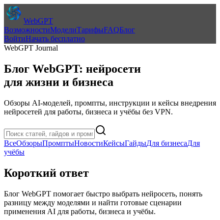
WebGPT
Возможности
Модели
Тарифы
FAQ
Блог
Войти
Начать бесплатно
WebGPT Journal
Блог WebGPT: нейросети
для жизни и бизнеса
Обзоры AI-моделей, промпты, инструкции и кейсы внедрения
нейросетей для работы, бизнеса и учёбы без VPN.
Все
Обзоры
Промпты
Новости
Кейсы
Гайды
Для бизнеса
Для
учёбы
Короткий ответ
Блог WebGPT помогает быстро выбрать нейросеть, понять
разницу между моделями и найти готовые сценарии
применения AI для работы, бизнеса и учёбы.