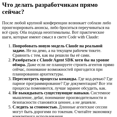
Что делать разработчикам прямо
сейчас?
После любой крупной конференции возникает соблазн либо
проигнорировать анонсы, либо броситься переучиваться на
всё сразу. Оба подхода неоптимальны. Вот практические
шаги, которые имеют смысл в свете Code with Claude:
Попробовать новую модель Claude на реальной
задаче.
Не на демо, а на текущем рабочем тикете.
Сравнить с тем, как вы решили бы её сами.
Разобраться с Claude Agent SDK хотя бы на уровне
обзора.
Даже если не планируете строить агентов прямо
сейчас, понимание возможностей пригодится при
планировании архитектуры.
Пересмотреть процессы команды.
Где код-ревью? Где
парное программирование? Где документация? Все эти
процессы поменяются, лучше заранее обсудить, как.
Не выкидывать существующие навыки.
Системное
мышление, дебаг, понимание производительности и
безопасности становятся ценнее, а не дешевле.
Следить за стоимостью.
Длинные агентские сессии
могут быть дорогими по токенам. Считайте экономику
конкретного использования.