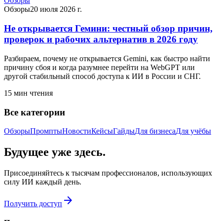
Обзоры
Обзоры
20 июля 2026 г.
Не открывается Гемини: честный обзор причин,
проверок и рабочих альтернатив в 2026 году
Разбираем, почему не открывается Gemini, как быстро найти
причину сбоя и когда разумнее перейти на WebGPT или
другой стабильный способ доступа к ИИ в России и СНГ.
15
мин чтения
Все категории
Обзоры
Промпты
Новости
Кейсы
Гайды
Для бизнеса
Для учёбы
Будущее уже здесь.
Присоединяйтесь к тысячам профессионалов, использующих
силу ИИ каждый день.
arrow_forward
Получить доступ