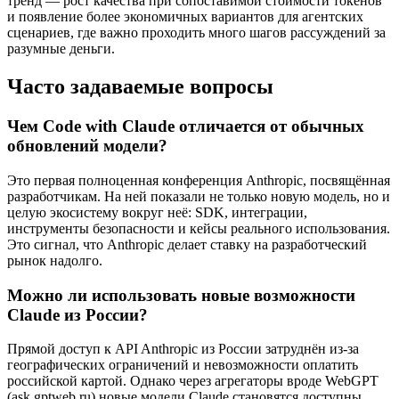
тренд — рост качества при сопоставимой стоимости токенов
и появление более экономичных вариантов для агентских
сценариев, где важно проходить много шагов рассуждений за
разумные деньги.
Часто задаваемые вопросы
Чем Code with Claude отличается от обычных
обновлений модели?
Это первая полноценная конференция Anthropic, посвящённая
разработчикам. На ней показали не только новую модель, но и
целую экосистему вокруг неё: SDK, интеграции,
инструменты безопасности и кейсы реального использования.
Это сигнал, что Anthropic делает ставку на разработческий
рынок надолго.
Можно ли использовать новые возможности
Claude из России?
Прямой доступ к API Anthropic из России затруднён из-за
географических ограничений и невозможности оплатить
российской картой. Однако через агрегаторы вроде WebGPT
(ask.gptweb.ru) новые модели Claude становятся доступны