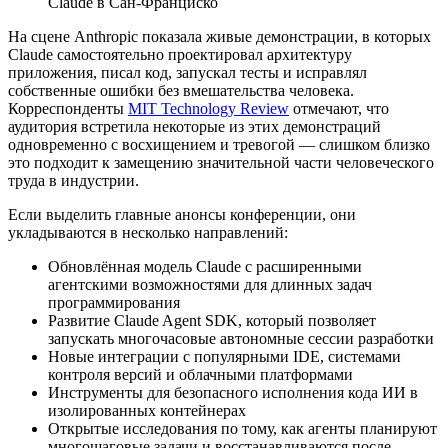
Claude в Сан-Франциско
На сцене Anthropic показала живые демонстрации, в которых
Claude самостоятельно проектировал архитектуру
приложения, писал код, запускал тесты и исправлял
собственные ошибки без вмешательства человека.
Корреспонденты
MIT Technology Review
отмечают, что
аудитория встретила некоторые из этих демонстраций
одновременно с восхищением и тревогой — слишком близко
это подходит к замещению значительной части человеческого
труда в индустрии.
Если выделить главные анонсы конференции, они
укладываются в несколько направлений:
Обновлённая модель Claude с расширенными
агентскими возможностями для длинных задач
программирования
Развитие Claude Agent SDK, который позволяет
запускать многочасовые автономные сессии разработки
Новые интеграции с популярными IDE, системами
контроля версий и облачными платформами
Инструменты для безопасного исполнения кода ИИ в
изолированных контейнерах
Открытые исследования по тому, как агенты планируют
многошаговые задачи и восстанавливаются после