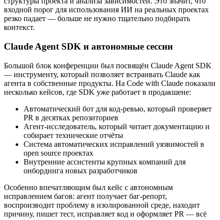
структуры проекта и анализа зависимостей. Это значит, что
входной порог для использования ИИ на реальных проектах
резко падает — больше не нужно тщательно подбирать
контекст.
Claude Agent SDK и автономные сессии
Большой блок конференции был посвящён Claude Agent SDK
— инструменту, который позволяет встраивать Claude как
агента в собственные продукты. На Code with Claude показали
несколько кейсов, где SDK уже работает в продакшене:
Автоматический бот для код-ревью, который проверяет
PR в десятках репозиториев
Агент-исследователь, который читает документацию и
собирает технические отчёты
Система автоматических исправлений уязвимостей в
open source проектах
Внутренние ассистенты крупных компаний для
онбординга новых разработчиков
Особенно впечатляющим был кейс с автономным
исправлением багов: агент получает баг-репорт,
воспроизводит проблему в изолированной среде, находит
причину, пишет тест, исправляет код и оформляет PR — всё