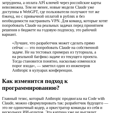
затруднена, а оплата API ключей через российские карты
невозможна. Тем не менее, новые модели Claude уже
доступны в WebGPT, где пользователи получают тот же
бэкенд, но с привычной оплатой в рублях и без
необходимости настраивать VPN. Для команд, которые хотят
попробовать Claude на реальных задачах перед принятием
решения о бюджете на годовую подписку, это рабочий
вариант.
«Лучшее, что разработчик может сделать прямо
сейчас — это попробовать Claude на собственной
задаче. Не на тестовых примерах из туториала, а
на реальной багфикс-задаче из текущего проекта.
Тогда становится понятно, насколько изменился
порог входа», — заметил один из инженеров
Anthropic в кулуарах конференции.
Как изменится подход к
программированию?
Главный тезис, который Anthropic продвигала на Code with
Claude, можно сформулировать так: разработчик будущего —
это не одиночный кодер, а оркестратор команды из себя и
нескольких ИИ-агентов. Эта картина уже не выглядит