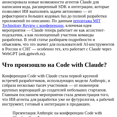
анонсировала новые возможности агентов Claude для
написания кода, расширенный SDK и интеграции, которые
позволяют ИИ выполнять задачи автономно — от
рефакторинга больших кодовых баз до полной разработки
приложений по описанию. По данным
репортажа MIT
Technology Review с конференции
, ключевая идея
мероприятия — Claude теперь работает не как ассистент-
подсказчик, а как полноценный участник команды
разработки. В этой статье разбираем подробности и
объясняем, что это значит для пользователей AI-инструментов
в России и СНГ — особенно тех, кто работает с Claude через
WebGPT (ask.gptweb.ru).
Что произошло на Code with Claude?
Конференция Code with Claude стала первой крупной
встречей разработчиков, использующих модели Anthropic, и
собрала несколько тысяч участников — от инженеров
крупных корпораций до создателей небольших стартапов.
Главным посланием мероприятия стала демонстрация того,
что ИИ-агенты для разработки уже не футурология, а рабочий
инструмент, готовый к интеграции в продакшен.
Презентация Anthropic на конференции Code with